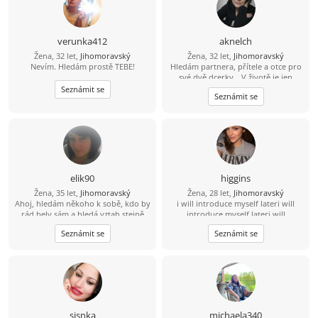
verunka412
aknelch
Žena, 32 let,
Jihomoravský
Žena, 32 let,
Jihomoravský
Nevím. Hledám prostě TEBE!
Hledám partnera, přítele a otce pro
své dvě dcerky. „V životě je jen
jedno štěstí – milovat a být milován.“
Seznámit se
Seznámit se
Jsem obyčejná holka z vesnice, půl
života žiju ve městě. Mám ráda
přírodu, vaření i poctivou práci.
Hledám chlapa, který ví, co chce,
touží po rodině a má srdce pro děti.
Pomůžeš mi najít tu správnou cestu
? A najdeš nás v Brně.
elik90
higgins
Žena, 35 let,
Jihomoravský
Žena, 28 let,
Jihomoravský
Ahoj, hledám někoho k sobě, kdo by
i will introduce myself lateri will
rád bely sám a hledá vztah stejně
introduce myself lateri will
jako já.
introduce myself lateri will
Seznámit se
Seznámit se
introduce myself lateri will
introduce myself lateri will
introduce myself lateri will
introduce myself later
sisnka
michaela340