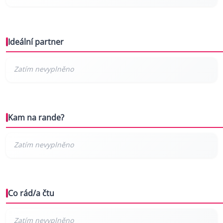
Ideální partner
Kam na rande?
Co rád/a čtu