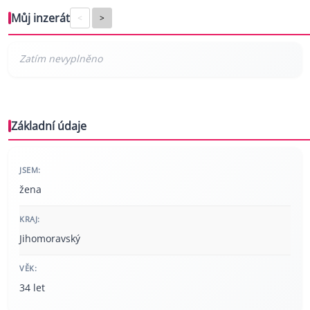
Můj inzerát
<
>
Základní údaje
JSEM:
žena
KRAJ:
Jihomoravský
VĚK:
34 let