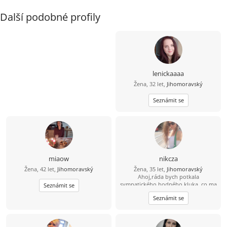
Další podobné profily
lenickaaaa
Žena, 32 let,
Jihomoravský
Seznámit se
miaow
nikcza
Žena, 42 let,
Jihomoravský
Žena, 35 let,
Jihomoravský
Ahoj,ráda bych potkala
sympatického,hodného kluka, co ma
Seznámit se
rád zvířátka, s úsměvem na rtech,
Seznámit se
otevřeným srdcem a myslí to
vážně..:)