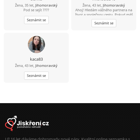
Žena, 35 let,
Jihomoravský
Žena, 43 let,
Jihomoravský
Pod se sejít ????
Ahoj! Hledám vážného partnera na
život a společnou cestu. Pokud máš
zájem, dej mi svůj е-mаil – je to
Seznámit se
Seznámit se
jednoduché a zdarma. Těším se na
kontakt!
kaca83
Žena, 43 let,
Jihomoravský
Seznámit se
Už 16 let dáváme dohromady nové páry. Kvalitní online seznamka s