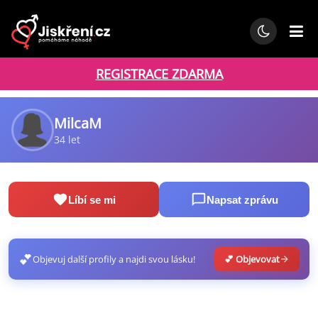
REGISTRACE ZDARMA
MilcaM
34 let
Líbí se mi
Napsat zprávu
💕
Objevuj další profily a najdi svou lásku!
💕 Objevovat