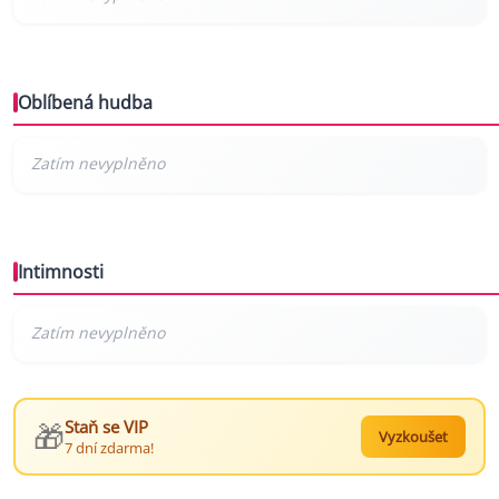
Oblíbená hudba
Intimnosti
🎁
Staň se VIP
Vyzkoušet
7 dní zdarma!