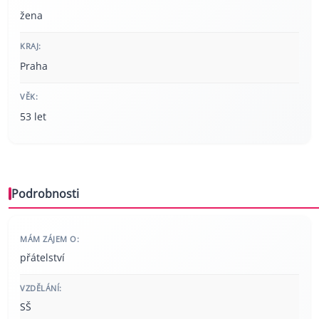
žena
KRAJ:
Praha
VĚK:
53 let
Podrobnosti
MÁM ZÁJEM O:
přátelství
VZDĚLÁNÍ:
SŠ