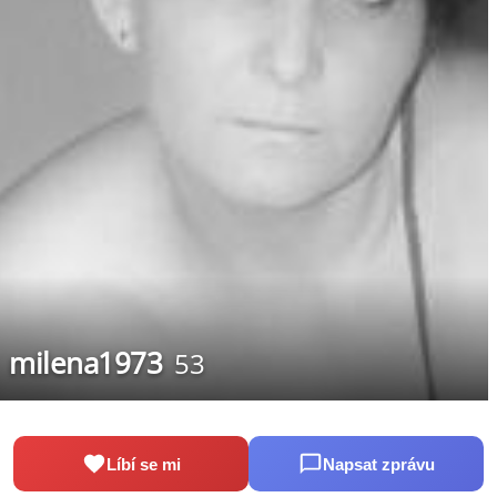
milena1973
53
Líbí se mi
Napsat zprávu