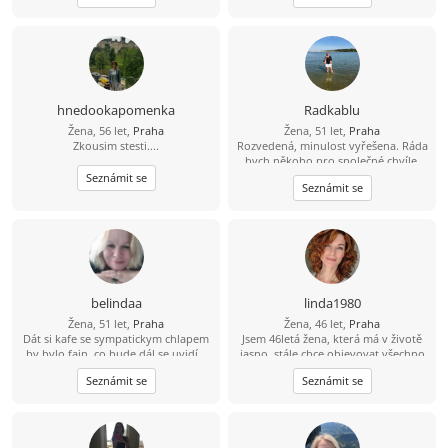
chce opravdu vztah a nechce trávit
čas jen dopisováním.
hnedookapomenka
Radkablu
Žena, 56 let,
Praha
Žena, 51 let,
Praha
Zkousim stesti....
Rozvedená, minulost vyřešena. Ráda
bych někoho pro společné chvíle.
Mám ráda upřímnost a rozhodně
Seznámit se
Seznámit se
vím co chci.
belindaa
linda1980
Žena, 51 let,
Praha
Žena, 46 let,
Praha
Dát si kafe se sympatickym chlapem
Jsem 46letá žena, která má v životě
by bylo fajn, co bude dál,se uvidí...
jasno, stále chce objevovat všechno
hezké, co život nabízí. Láká mě
Seznámit se
Seznámit se
poznávání nových míst ať už jde o
výlet po hradech, nebo objevování
cizích kultur v zahraničí. Miluju
kulturu, potěší mě lístky do divadla,
film, nebo možnost si někde