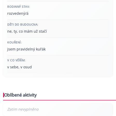
RODINNÝ STAV:
rozvedený/á
DĚTI DO BUDOUCNA:
ne, ty, co mám už stačí
KOUŘENÍ:
jsem pravidelný kuřák
V CO VĚŘÍM:
v sebe, v osud
Oblíbené aktivity