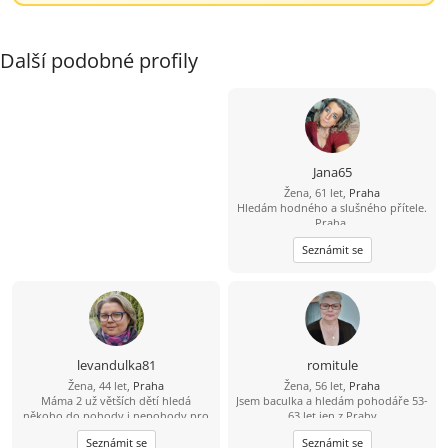
Další podobné profily
Jana65
Žena, 61 let,
Praha
Hledám hodného a slušného přítele.
Praha.
Seznámit se
levandulka81
romitule
Žena, 44 let,
Praha
Žena, 56 let,
Praha
Máma 2 už větších dětí hledá
Jsem baculka a hledám pohodáře 53-
někoho do pohody i nepohody pro
63 let jen z Prahy
nás 3. Jsem poměrně akční, ale umím
Seznámit se
Seznámit se
i odpočívat. Ráda bych někoho kdo