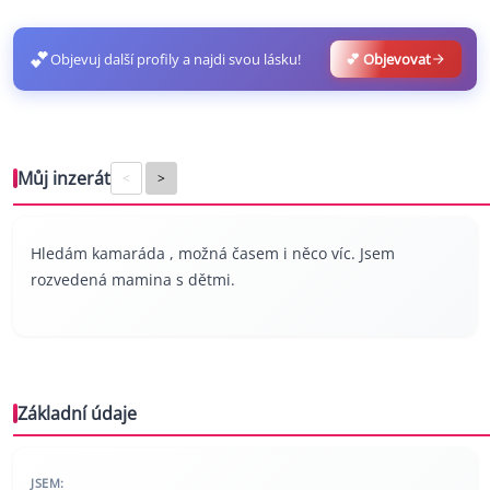
💕
Objevuj další profily a najdi svou lásku!
💕 Objevovat
Můj inzerát
<
>
Hledám kamaráda , možná časem i něco víc. Jsem
rozvedená mamina s dětmi.
Základní údaje
JSEM: