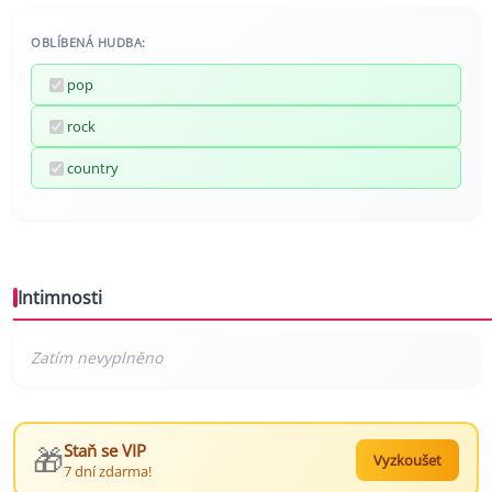
OBLÍBENÁ HUDBA:
pop
rock
country
Intimnosti
🎁
Staň se VIP
Vyzkoušet
7 dní zdarma!