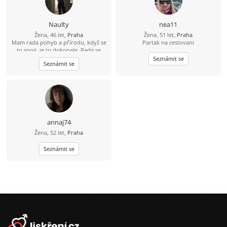
zatancovat. Hledám muže, který se
umí smát, ale i otevřeně pokecat o
životě. Hledám vážný vztah založený
Naulty
nea11
na upřímnosti a vzájemném
Žena, 46 let,
Praha
Žena, 51 let,
Praha
respektu. Pokud máš vyřešenou
Mam rada pohyb a přírodu, když se
Partak na cestovani
minulost a chceš začít psát novou
to spoji, je to dokonale. Rada se
kapitolu, budeme si rozumět.
zabyvam různými druhy cvičení a
Seznámit se
Seznámit se
zdravým životním stylem, ale
samozrejme rezervy jsou ;-). Osobni
rozvoj mne obohacuje život, je to
zábavná cesta. Byla bych rada,
kdybys na tom alespon castecne byl
podobne, je přínosem spolu růst :-).
Ale koníčky nemusíme mít stejne, je
fajn se i oddělit, stejný bychom měli
annaj74
mít takový ten základ lidství…
Žena, 52 let,
Praha
Seznámit se