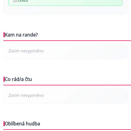
citlivá
Kam na rande?
Co rád/a čtu
Oblíbená hudba