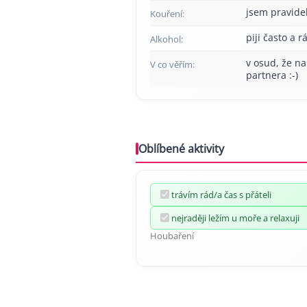
jsem pravide
Kouření:
piji často a r
Alkohol:
v osud, že na
V co věřím:
partnera :-)
Oblíbené aktivity
trávím rád/a čas s přáteli
nejraději ležím u moře a relaxuji
Houbaření