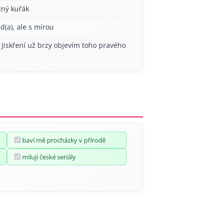
lný kuřák
ád(a), ale s mírou
 Jiskření už brzy objevím toho pravého
baví mě procházky v přírodě
miluji české seriály