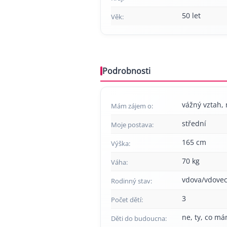
50 let
Věk:
Podrobnosti
vážný vztah, 
Mám zájem o:
střední
Moje postava:
165 cm
Výška:
70 kg
Váha:
vdova/vdove
Rodinný stav:
3
Počet dětí:
ne, ty, co má
Děti do budoucna: