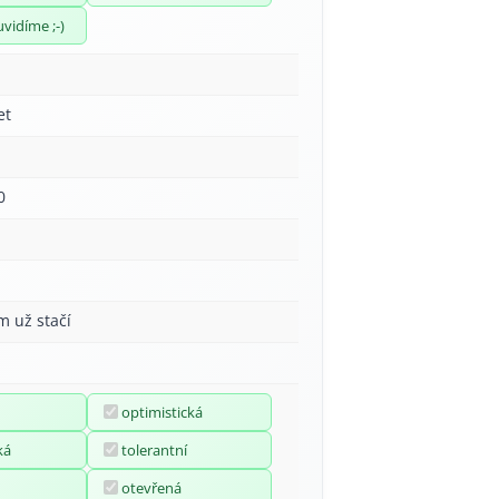
uvidíme ;-)
et
0
m už stačí
optimistická
ká
tolerantní
otevřená