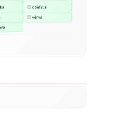
ká
obětavá
á
věrná
avá