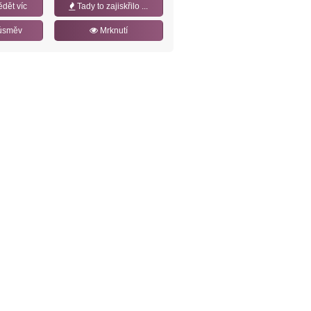
ědět víc
Tady to zajiskřilo ...
úsměv
Mrknutí