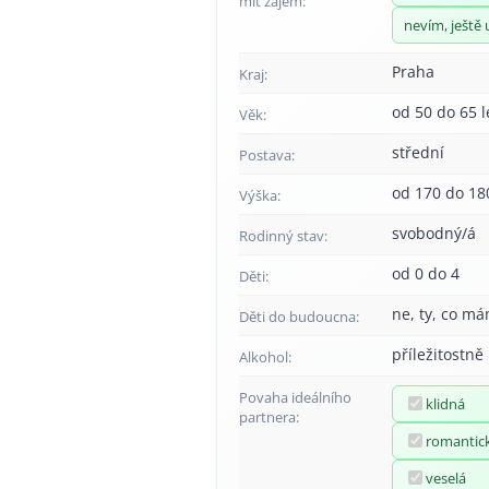
mít zájem:
nevím, ještě 
Praha
Kraj:
od 50 do 65 l
Věk:
střední
Postava:
od 170 do 18
Výška:
svobodný/á
Rodinný stav:
od 0 do 4
Děti:
ne, ty, co má
Děti do budoucna:
příležitostně
Alkohol:
Povaha ideálního
klidná
partnera:
romantic
veselá