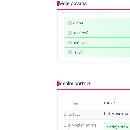
Moje povaha
klidná
otevřená
obětavá
citlivá
Ideální partner
muže
Hledám:
heterosexuál
Orientace:
O jaký vztah by měl
vážný vztah