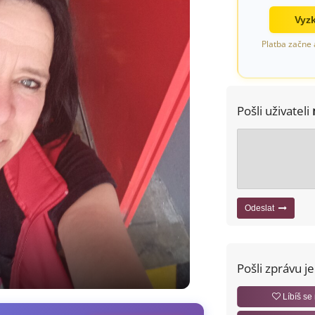
Vyzk
Platba začne 
Pošli uživateli
Odeslat
Pošli zprávu j
Líbíš se