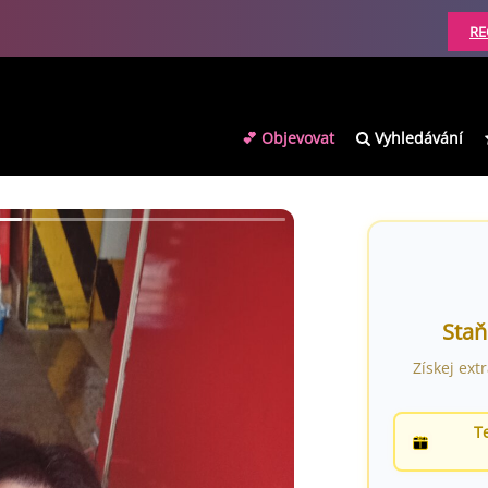
RE
💕 Objevovat
Vyhledávání
Staň
Získej ext
T