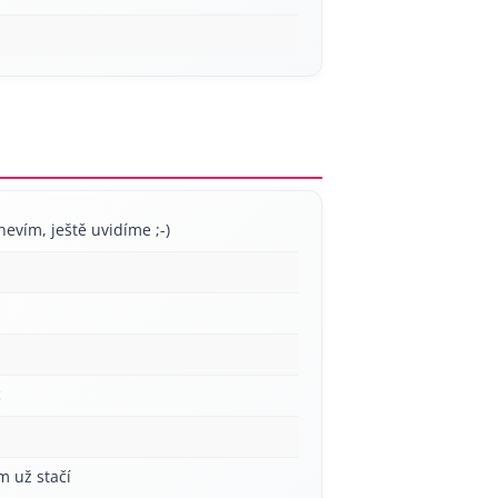
nevím, ještě uvidíme ;-)
c
m už stačí