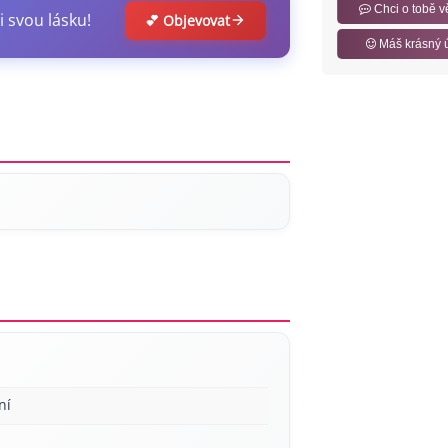
Chci o tobě v
i svou lásku!
💕 Objevovat
Máš krásný 
ní