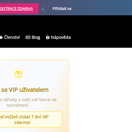
GISTRACE ZDARMA
|
Přihlásit se
Členství
Blog
Nápověda
 se VIP uživatelem
ra výhody a zvýš své šance na
seznámení.
eď můžeš získat 7 dní VIP
zdarma!