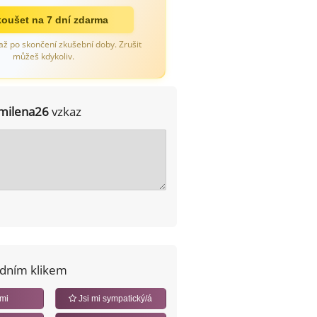
oušet na 7 dní zdarma
až po skončení zkušební doby. Zrušit
můžeš kdykoliv.
milena26
vzkaz
edním klikem
 mi
Jsi mi sympatický/á