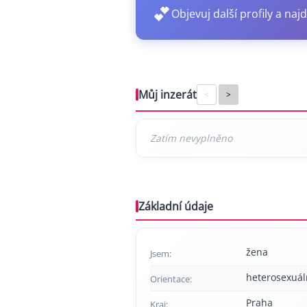
💕
Objevuj další profily a najd
Můj inzerát
<
>
Základní údaje
žena
Jsem:
heterosexuál
Orientace:
Praha
Kraj: