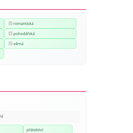
romantická
pohodářská
věrná
ní
přátelství