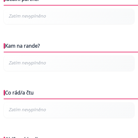
Kam na rande?
Co rád/a čtu