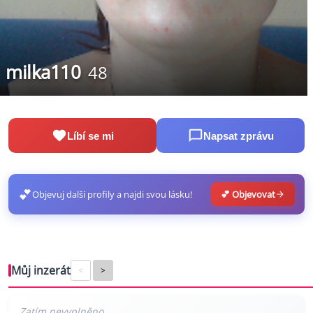
milka110
48
Líbí se mi
Napsat zprávu
💕
Objevuj další profily a najdi svou lásku!
💕 Objevovat
Můj inzerát
<
>