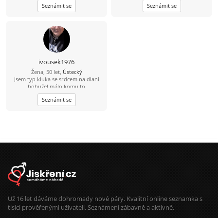
Seznámit se
Seznámit se
jsem měla ve vztazích smůlu, tak
proto skousim tuhle cestu.
ivousek1976
Žena, 50 let,
Ústecký
Jsem typ kluka se srdcem na dlani
bohužel málo komu to
nevadí.chcesli napiš ivoušek Gregory
Seznámit se
.jsem romantik miluji zvířata a
upřímně lidí a nesnáším lež
Už 16 let dáváme dohromady nové páry. Kvalitní online seznamka s
tisíci prověřenými uživateli. Seznámení zábavně a aktivně.