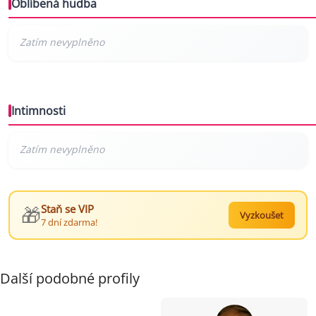
Oblíbená hudba
Intimnosti
🎁
Staň se VIP
Vyzkoušet
7 dní zdarma!
Další podobné profily