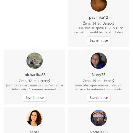
pavlinka12
Žena, 54 let,
Ústecký
.....zkusme se spolu ruku v ruce
zasmát......mohl by to být dobrý
začátek
Seznámit se
michaelka83
Nany35
Žena, 42 let,
Ústecký
Žena, 45 let,
Ústecký
Jsem žena narozená ve znamení štíra
Jsem obyčejná ženská...hledám
— citlivá, věrná, temperamentní, ale
chlapa do pohody i nepohody.
zároveň klidná duše, která má ráda
Takového,který dá přednost rodině
Seznámit se
Seznámit se
upřímnost a opravdové lidi. Život
před hospodou a kamarády :-)
mě naučil hodně, někdy i bolestivě,
ale i přesto věřím, že hezké věci ještě
existují. Miluji přírodu, procházky
(klidně i noční), táborák, zpěv a
chvíle, kdy je člověku prostě dobře.
Nevadí mi kempování, mám ráda
houbaření, zoo, kino, divadlo i
sara7
ivana3003