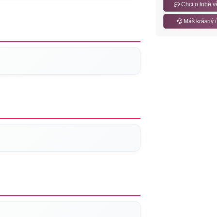
Chci o tobě v
Máš krásný 