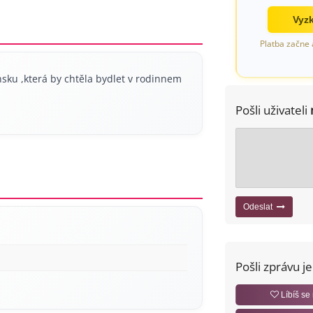
Vyzk
Platba začne 
sku ,která by chtěla bydlet v rodinnem
Pošli uživateli
Odeslat
Pošli zprávu j
Líbíš se