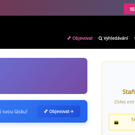
RE
💕 Objevovat
Vyhledávání
Staň
Získej ext
i svou lásku!
💕 Objevovat
T