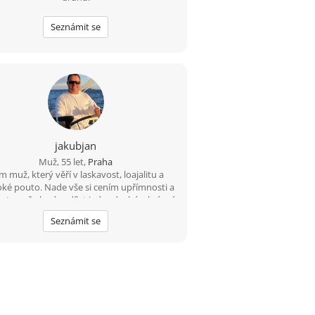
Seznámit se
jakubjan
Muž, 55 let,
Praha
m muž, který věří v laskavost, loajalitu a
ké pouto. Nade vše si cením upřímnosti a
o tom, že budu sdílet jednoduché a krásné
ní okamžiky s někým, kdo se v něm cítí jako
Seznámit se
doma.