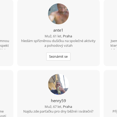
ante1
Muž, 61 let,
Praha
římnou
hledám spřízněnou dušičku na společné aktivity
Jsem
espekt
a pohodový vztah
kter
lásky.
udržu
tě
Pop
Seznámit se
silný
p
přemý
to).
mám
ze
henry59
Muž, 67 let,
Praha
áme
Najdu zde parťačku pro dny běžné i sváteční?
Př
ostí