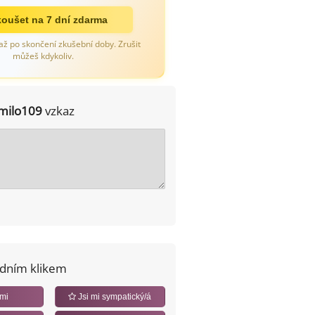
oušet na 7 dní zdarma
až po skončení zkušební doby. Zrušit
můžeš kdykoliv.
milo109
vzkaz
edním klikem
 mi
Jsi mi sympatický/á