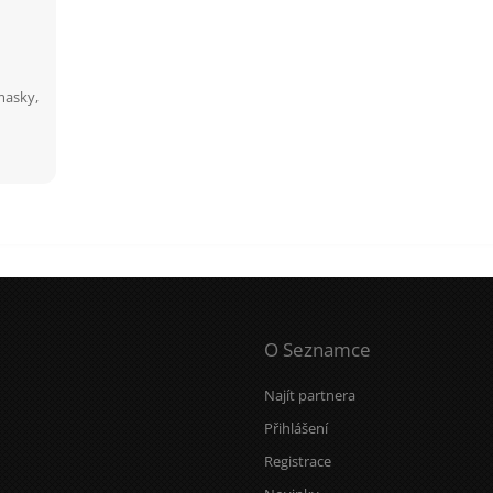
masky,
v
ro
O Seznamce
Najít partnera
Přihlášení
Registrace