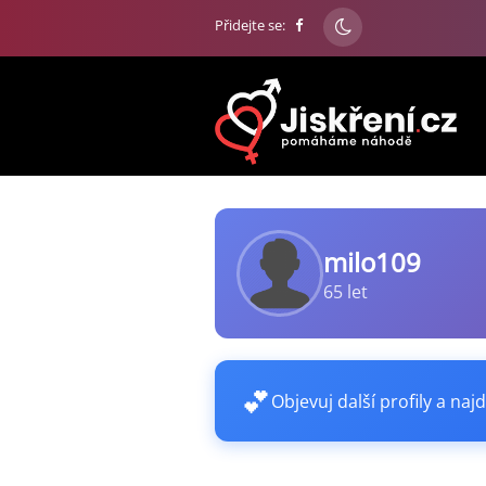
Přidejte se:
milo109
65 let
💕
Objevuj další profily a najd