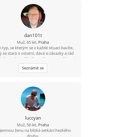
dan101t
Muž, 65 let,
Praha
 typ, se kterým se v každé situaci bavíte,
ý se stará o ostatní, dává si závazky a rád
je kontakt s přáteli a rodinou po celé zemi.
isuji se jako dobrodružný a romantický,
Seznámit se
 a něžný, hravý a zralý, fit a nekuřák. Jsem
oměrně hluboký, inteligentní, všímavý,
šlivý, mluvím tiše a jsem „sladký“ (řekli mi
 Mám rád jednoduché věci v životě a také
 rád hezké věci v životě. Mám rád svou
mi a venkov. Rád se uvolním a dobře se
bavím.
luccyan
Muž, 58 let,
Praha
íjemnou ženu na blízká setkání hezkého
druhu.