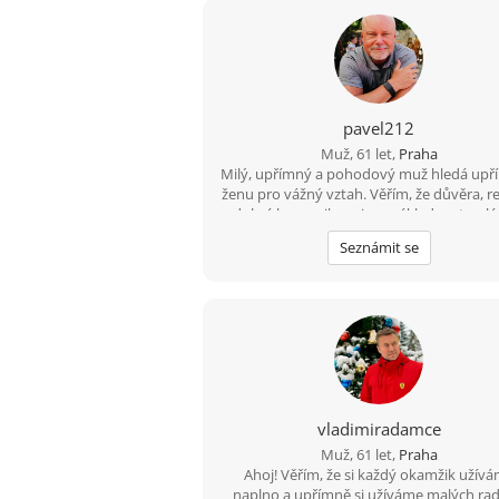
pavel212
Muž, 61 let,
Praha
Milý, upřímný a pohodový muž hledá up
ženu pro vážný vztah. Věřím, že důvěra, r
a dobrá komunikace jsou základem trvalé 
Pokud hledáš něco opravdového, rád 
Seznámit se
poznám.
vladimiradamce
Muž, 61 let,
Praha
Ahoj! Věřím, že si každý okamžik užív
naplno a upřímně si užíváme malých rad