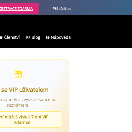
GISTRACE ZDARMA
|
Přihlásit se
Členství
Blog
Nápověda
 se VIP uživatelem
ra výhody a zvýš své šance na
seznámení.
eď můžeš získat 7 dní VIP
zdarma!