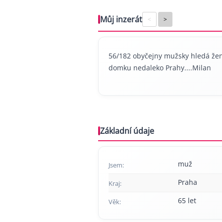
Můj inzerát
<
>
56/182 obyčejny mužsky hledá žen
domku nedaleko Prahy....Milan
Základní údaje
muž
Jsem:
Praha
Kraj:
65 let
Věk: