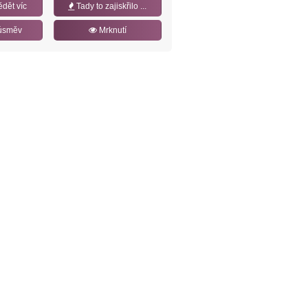
ědět víc
Tady to zajiskřilo ...
úsměv
Mrknutí