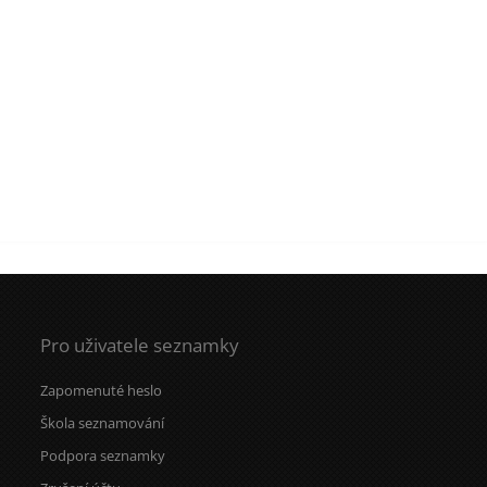
Pro uživatele seznamky
Zapomenuté heslo
Škola seznamování
Podpora seznamky