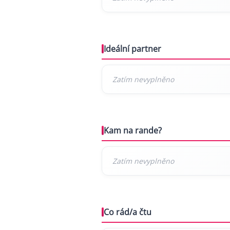
Ideální partner
Kam na rande?
Co rád/a čtu