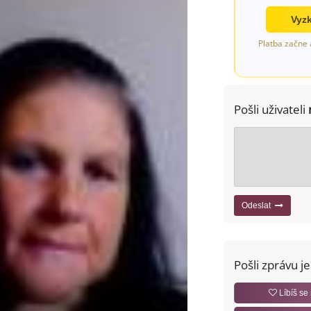
Vyzk
Platba začne 
Pošli uživateli
Odeslat
Pošli zprávu j
Líbíš se