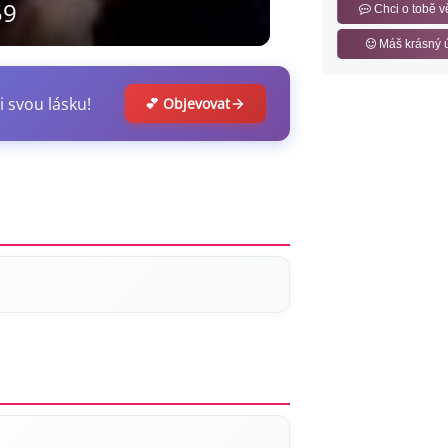
59
Chci o tobě v
Máš krásný 
i svou lásku!
💕 Objevovat