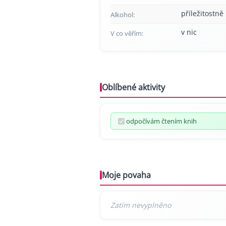
příležitostně
Alkohol:
v nic
V co věřím:
Oblíbené aktivity
odpočívám čtením knih
Moje povaha