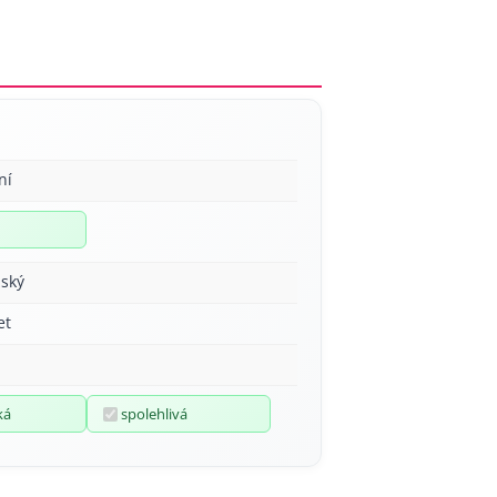
ní
ský
et
ká
spolehlivá