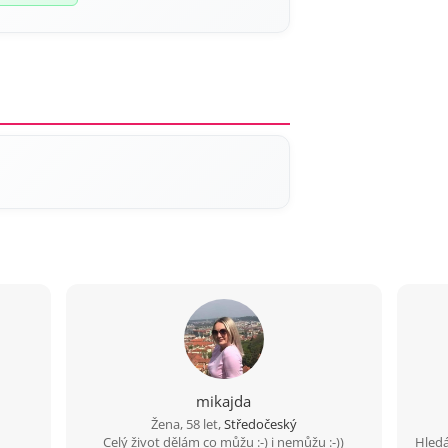
mikajda
Žena, 58 let,
Středočeský
ě
Celý život dělám co můžu :-) i nemůžu :-))
Hledá