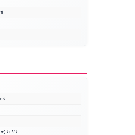
ní
no?
lný kuřák