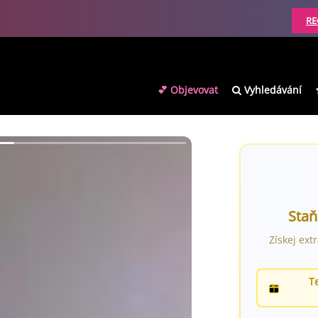
RE
💕 Objevovat
Vyhledávání
Staň
Získej ext
T