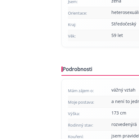
žena
Jsem:
heterosexuál
Orientace:
Středočeský
Kraj:
59 let
Věk:
Podrobnosti
vážný vztah
Mám zájem o:
a není to jed
Moje postava:
173 cm
Výška:
rozvedený/á
Rodinný stav:
jsem pravide
Kouření: