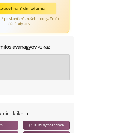
oušet na 7 dní zdarma
až po skončení zkušební doby. Zrušit
můžeš kdykoliv.
miloslavanagyov
vzkaz
edním klikem
 mi
Jsi mi sympatický/á