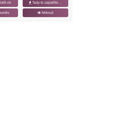
ědět víc
Tady to zajiskřilo ...
úsměv
Mrknutí