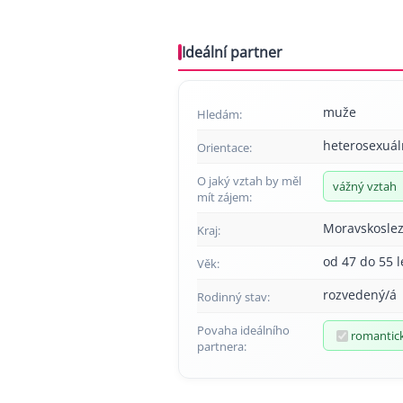
Ideální partner
muže
Hledám:
heterosexuál
Orientace:
O jaký vztah by měl
vážný vztah
mít zájem:
Moravskoslez
Kraj:
od 47 do 55 l
Věk:
rozvedený/á
Rodinný stav:
Povaha ideálního
romantic
partnera: