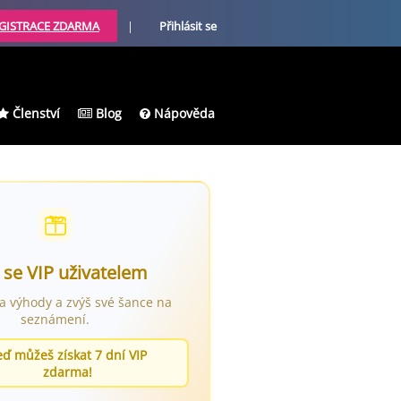
GISTRACE ZDARMA
|
Přihlásit se
Členství
Blog
Nápověda
 se VIP uživatelem
ra výhody a zvýš své šance na
seznámení.
eď můžeš získat 7 dní VIP
zdarma!