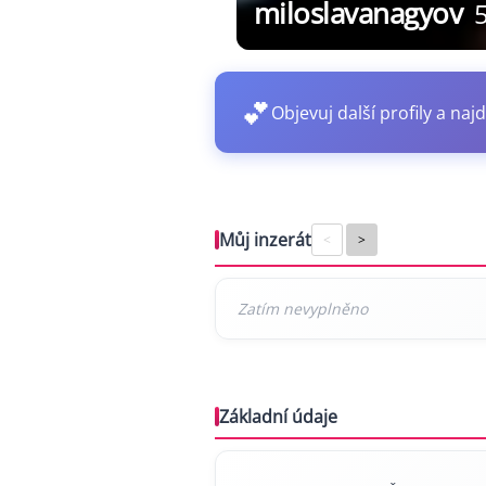
miloslavanagyov
💕
Objevuj další profily a najd
Můj inzerát
<
>
Základní údaje