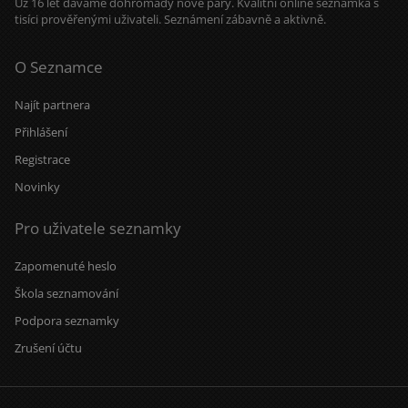
Už 16 let dáváme dohromady nové páry. Kvalitní online seznamka s
tisíci prověřenými uživateli. Seznámení zábavně a aktivně.
O Seznamce
Najít partnera
Přihlášení
Registrace
Novinky
Pro uživatele seznamky
Zapomenuté heslo
Škola seznamování
Podpora seznamky
Zrušení účtu