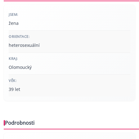
JSEM:
žena
ORIENTACE:
heterosexuální
KRAJ:
Olomoucký
VĚK:
39 let
Podrobnosti