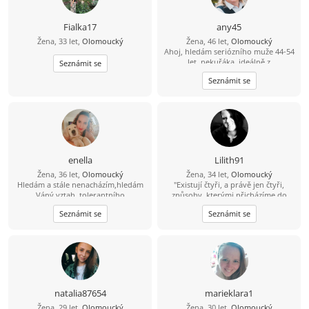
Fialka17
any45
Žena, 33 let,
Olomoucký
Žena, 46 let,
Olomoucký
Ahoj, hledám seriózního muže 44-54
let, nekuřáka, ideálně z
Seznámit se
Olomouckého kraje.
Seznámit se
enella
Lilith91
Žena, 36 let,
Olomoucký
Žena, 34 let,
Olomoucký
Hledám a stále nenacházím,hledám
"Existují čtyři, a právě jen čtyři,
Váný vztah ,tolerantního
způsoby, kterými přicházíme do
muže,pracujícího a hodného naopak
kontaktu s okolním světem. A jsme
Seznámit se
Seznámit se
mu mohu nabídnout svvé srdce a
oceňováni a hodnoceni právě podle
svou Lásku !!!jen vážně!!Hledám i
těchto čtyř kritérií: co děláme, jak
nové přátelé,jak se říká kamarádů
vypadáme, co říkáme a jak to
není nikdy dost :o))
říkáme." :))
natalia87654
marieklara1
Žena, 29 let,
Olomoucký
Žena, 30 let,
Olomoucký