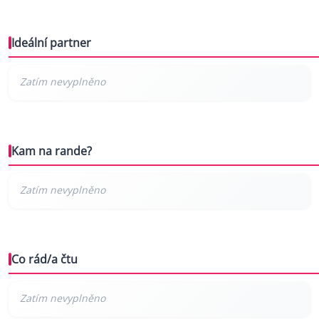
Ideální partner
Kam na rande?
Co rád/a čtu