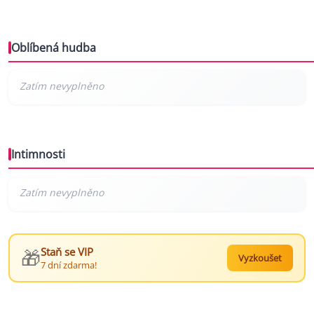
Oblíbená hudba
Intimnosti
🎁
Staň se VIP
Vyzkoušet
7 dní zdarma!