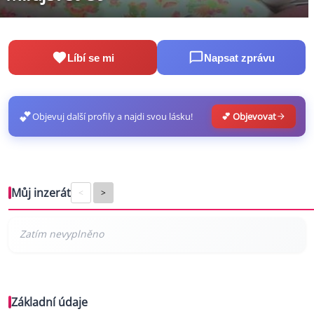
Líbí se mi
Napsat zprávu
💕
Objevuj další profily a najdi svou lásku!
💕 Objevovat
Můj inzerát
<
>
Základní údaje