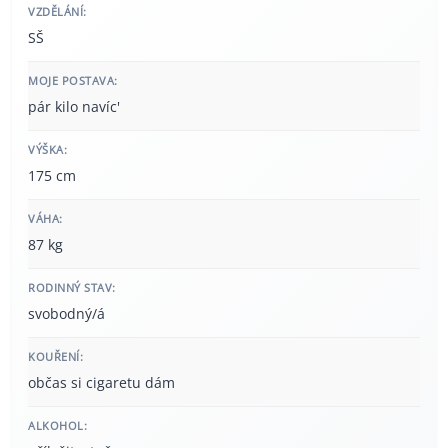
VZDĚLÁNÍ:
SŠ
MOJE POSTAVA:
pár kilo navíc'
VÝŠKA:
175 cm
VÁHA:
87 kg
RODINNÝ STAV:
svobodný/á
KOUŘENÍ:
občas si cigaretu dám
ALKOHOL: