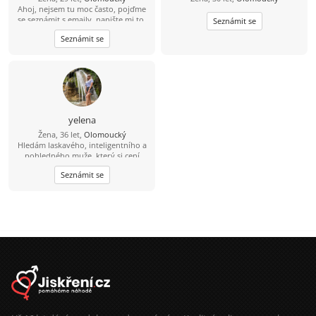
Ahoj, nejsem tu moc často, pojďme
se seznámit s emaily, napište mi to,
Seznámit se
ráda bych tam o sobě řekla.
Seznámit se
yelena
Žena, 36 let,
Olomoucký
Hledám laskavého, inteligentního a
pohledného muže, který si cení
upřímnosti a miluje pohodlí.
Seznámit se