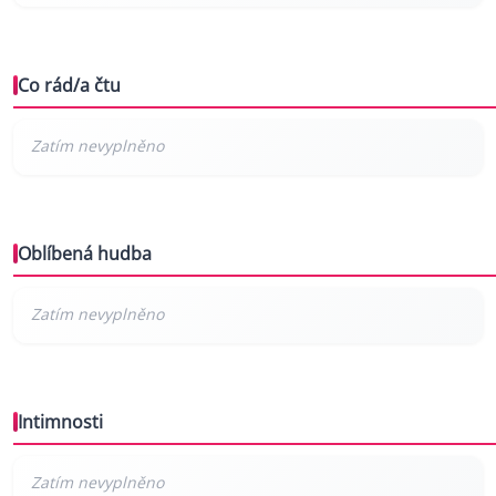
Co rád/a čtu
Oblíbená hudba
Intimnosti