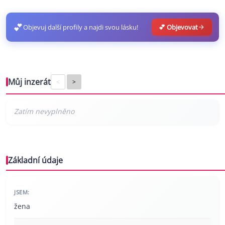
💕
Objevuj další profily a najdi svou lásku!
💕 Objevovat
Můj inzerát
<
>
Základní údaje
JSEM:
žena