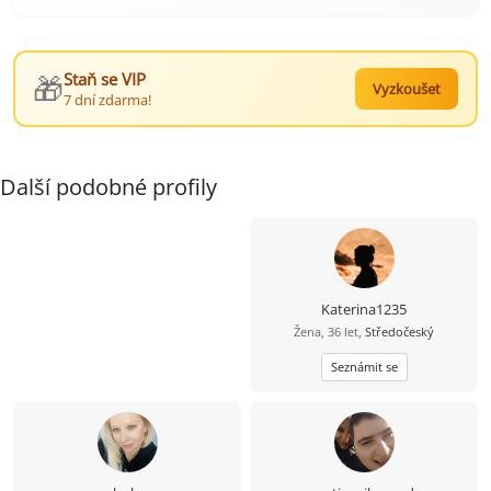
🎁
Staň se VIP
Vyzkoušet
7 dní zdarma!
Další podobné profily
Katerina1235
Žena, 36 let,
Středočeský
Seznámit se