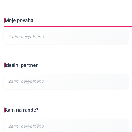
Moje povaha
Ideální partner
Kam na rande?