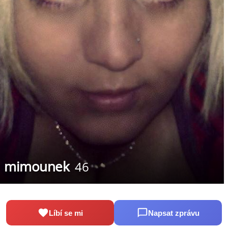
mimounek
46
Líbí se mi
Napsat zprávu