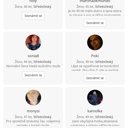
holy
martinazikmundo
Žena, 46 let,
Středočeský
Žena, 45 let,
Středočeský
Je mi 45 let mám dceru a syna dcera
je zdravá a syn je těžce postyzenim
Seznámit se
starám se o něj 24 hodin denně jinak
Seznámit se
mám ráda výlety procházky kino
dojdu s někým na kafe ????
sonia8
Poki
Žena, 44 let,
Středočeský
Žena, 49 let,
Středočeský
Normální žena hledá slušného muže
Lépe se vyjadřovat ke konkrétní
osobě. Zkouším či zde je možné
poznat lidskou duši pro život?
Seznámit se
Seznámit se
monysi
karoolka
Žena, 47 let,
Středočeský
Žena, 49 let,
Středočeský
Pro společně strávený čas, vzájemný
Jsem obyčejná holka,zklamaná
respekt a hezké chvíle.
vztahama a přesto věřím,že toho