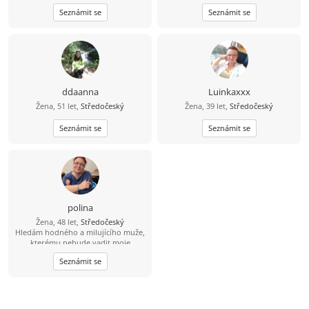
Mladoboleslavsko - Nymbursko. Jen
pravého jednou najdu.
Seznámit se
Seznámit se
nekuřák se zájmem vybudovat
postupně vážný vztah.
Zodpovědnost a otevřenost.
ddaanna
Luinkaxxx
Žena, 51 let,
Středočeský
Žena, 39 let,
Středočeský
Seznámit se
Seznámit se
polina
Žena, 48 let,
Středočeský
Hledám hodného a milujícího muže,
kterému nebude vadit moje
sluníčko. Mám 5 letého synka.
Seznámit se