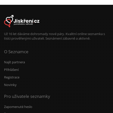
Už 16 let dáváme dohromady nové páry. Kvalitní online seznamka s
tisíci prověřenými uživateli. Seznámení zábavně a aktivně.
O Seznamce
Najít partnera
Přihlášení
Registrace
Novinky
Pro uživatele seznamky
Zapomenuté heslo