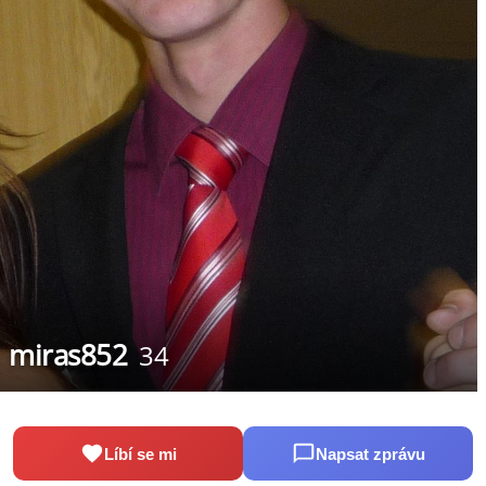
miras852
34
Líbí se mi
Napsat zprávu