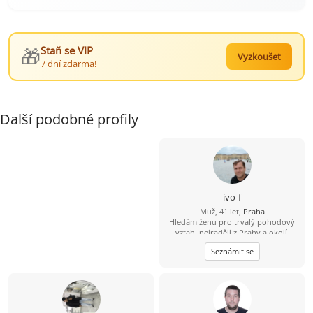
🎁
Staň se VIP
Vyzkoušet
7 dní zdarma!
Další podobné profily
ivo-f
Muž, 41 let,
Praha
Hledám ženu pro trvalý pohodový
vztah, nejraději z Prahy a okolí.
Seznámit se