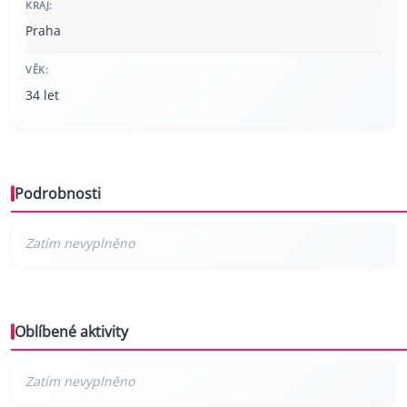
KRAJ:
Praha
VĚK:
34 let
Podrobnosti
Oblíbené aktivity