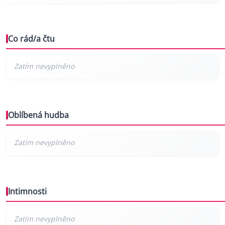
Co rád/a čtu
Oblíbená hudba
Intimnosti