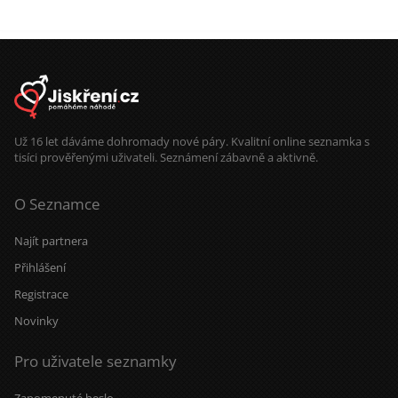
Už 16 let dáváme dohromady nové páry. Kvalitní online seznamka s
tisíci prověřenými uživateli. Seznámení zábavně a aktivně.
O Seznamce
Najít partnera
Přihlášení
Registrace
Novinky
Pro uživatele seznamky