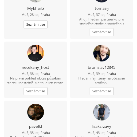
Mykhailo
tomas-j
Muž, 28 let,
Praha
Muž, 37 let,
Praha
Ahoj, hledám partnerku pro
společné chvíle a společnou
Seznámit se
budoucnost. Rád bych se s někým
Seznámit se
seznámil. Věřím, že skutečné
partnerství mezi 2 lidmi existuje. S
pozdravem, Tomáš
necekany_host
bronislav12345
Muž, 38 let,
Praha
Muž, 39 let,
Praha
Na první pohled občas působím
Hledám fajn ženy na občasné
trochu lhostejně, ale to je jen proto,
schůzky.
že svět raději tiše vnímám, než abych
Seznámit se
Seznámit se
měl potřebu ho neustále
komentovat. Pokud se se mnou
naučíš sdílet tohle ticho, jiskra
přeskočí sama.
pavelkl
lisakzrzavy
Muž, 35 let,
Praha
Muž, 43 let,
Praha