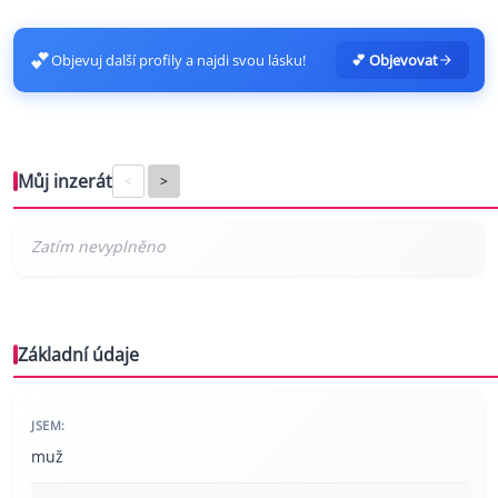
💕
Objevuj další profily a najdi svou lásku!
💕 Objevovat
Můj inzerát
<
>
Základní údaje
JSEM:
muž