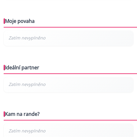
Moje povaha
Ideální partner
Kam na rande?