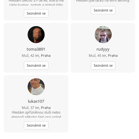
Hledám slečnu 31–38 let, která má
Hledám parťačku na letní aktivity.
ráda humor, pohyb a dobré jídlo
(ideálně i umí vařit ????). Mě baví
Seznámit se
Seznámit se
lyžování, bowling a dlouhé jízdy na
kole – 80 km beru jako výzvu, ne
utrpení. Hledám někoho, s kým
bude fajn nejen na výletě, ale i doma
u večeře.
toma3891
rudyyy
Muž, 42 let,
Praha
Muž, 45 let,
Praha
Seznámit se
Seznámit se
lukas107
Muž, 37 let,
Praha
Hledám zpřízněnou duši nebo
alespoň někoho fajn pro volné
chvíle. ????
Seznámit se