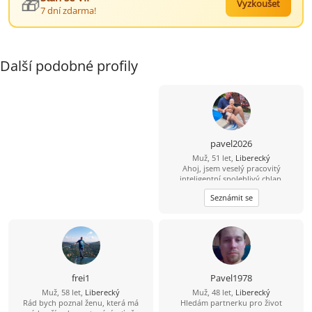
🎁
Vyzkoušet
7 dní zdarma!
Další podobné profily
pavel2026
Muž, 51 let,
Liberecký
Ahoj, jsem veselý pracovitý
inteligentní spolehlivý chlap.
Seznámit se
frei1
Pavel1978
Muž, 58 let,
Liberecký
Muž, 48 let,
Liberecký
Rád bych poznal ženu, která má
Hledám partnerku pro život