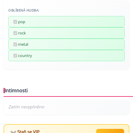
OBLÍBENÁ HUDBA:
pop
rock
metal
country
Intimnosti
Staň se VIP