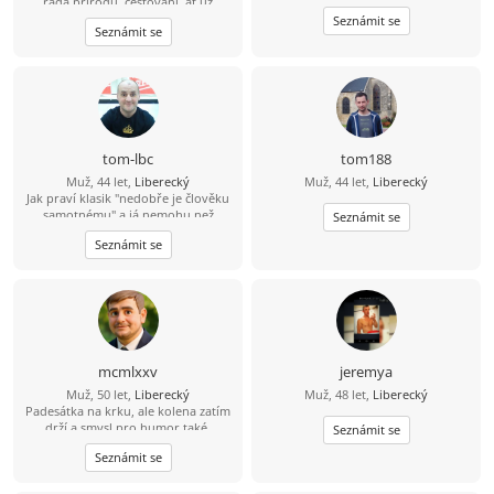
ráda přírodu, cestování, ať už
obytným autem, na motorce, na
Seznámit se
Seznámit se
kole a nebo výlet pěšky. Ráda zajde
do kina. Nebo na dovolenou k moři.
Možností je mnoho.
tom-lbc
tom188
Muž, 44 let,
Liberecký
Muž, 44 let,
Liberecký
Jak praví klasik "nedobře je člověku
samotnému" a já nemohu než
Seznámit se
souhlasit. Hledám fajn Liberečandu,
Seznámit se
ideálně veselou baculku co ráda
vaří/peče, neb já rád jím :-D A teď
vážně - nehodlám být sponzorem
ani lacinou pracovní silou, ale chci
být ženě přínosem svou společností.
Rád bych ideálně ženu se vším
všudy, ale jsem vděčen i za "pouhé"
přátelství, samota je zkrátka krutá :-(
mcmlxxv
jeremya
Muž, 50 let,
Liberecký
Muž, 48 let,
Liberecký
Padesátka na krku, ale kolena zatím
drží a smysl pro humor také.
Seznámit se
Nehledám princeznu z pohádky –
Seznámit se
spíš fajn ženu, se kterou se budu
těšit na každé další setkání. Umím
uvařit něco, co se dá jíst, opravit pár