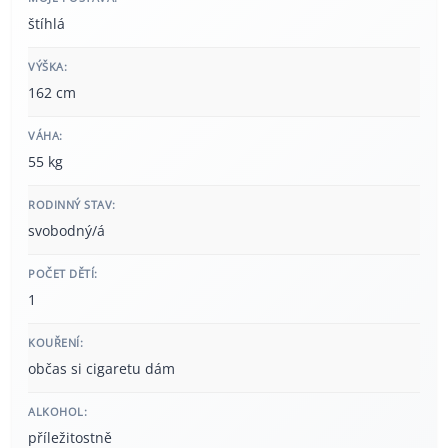
štíhlá
VÝŠKA:
162 cm
VÁHA:
55 kg
RODINNÝ STAV:
svobodný/á
POČET DĚTÍ:
1
KOUŘENÍ:
občas si cigaretu dám
ALKOHOL:
příležitostně