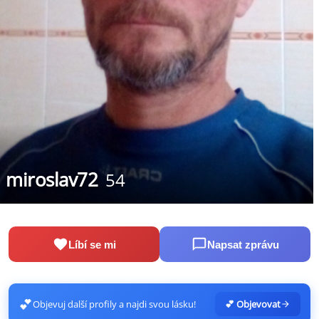
miroslav72
54
Líbí se mi
Napsat zprávu
💕
Objevuj další profily a najdi svou lásku!
💕 Objevovat