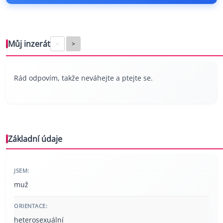
Můj inzerát
<
>
Rád odpovím, takže neváhejte a ptejte se.
Základní údaje
JSEM:
muž
ORIENTACE:
heterosexuální