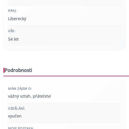
KRAJ:
Liberecký
VĚK:
54 let
Podrobnosti
MÁM ZÁJEM O:
vážný vztah, přátelství
VZDĚLÁNÍ:
vyučen
MOJE POSTAVA: