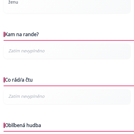
ženu
Kam na rande?
Co rád/a čtu
Oblíbená hudba