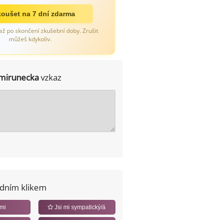
oušet na 7 dní zdarma
až po skončení zkušební doby. Zrušit
můžeš kdykoliv.
mirunecka
vzkaz
edním klikem
 mi
Jsi mi sympatický/á