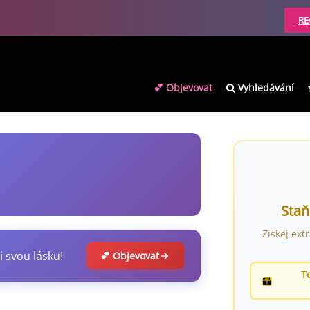
RE
💕 Objevovat
Vyhledávání
Staň
Získej ext
i svou lásku!
💕 Objevovat
T