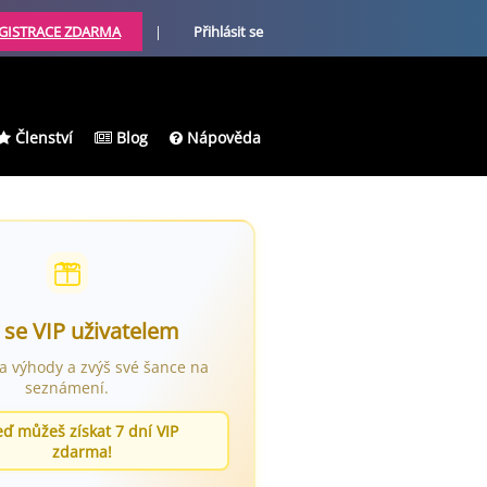
GISTRACE ZDARMA
|
Přihlásit se
Členství
Blog
Nápověda
 se VIP uživatelem
ra výhody a zvýš své šance na
seznámení.
eď můžeš získat 7 dní VIP
zdarma!