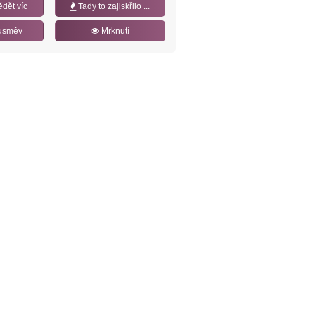
ědět víc
Tady to zajiskřilo ...
úsměv
Mrknutí