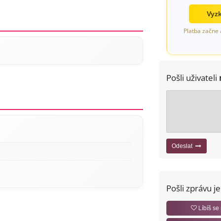
Vyzk
Platba začne 
Pošli uživateli
Odeslat
Pošli zprávu j
Líbíš se