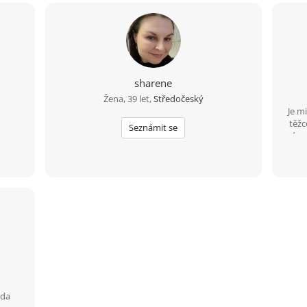
sharene
Žena, 39 let,
Středočeský
Je mi
těžc
Seznámit se
mám s
kino
eda