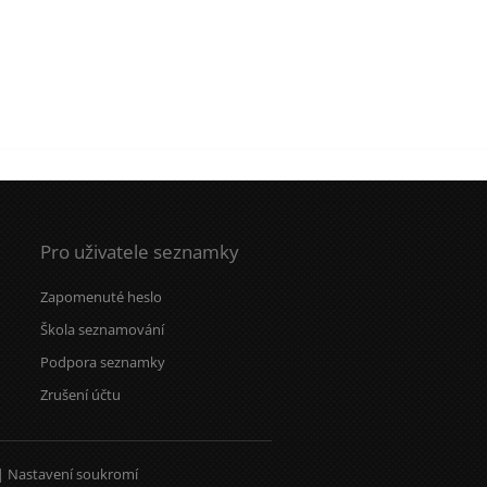
Pro uživatele seznamky
Zapomenuté heslo
Škola seznamování
Podpora seznamky
Zrušení účtu
|
Nastavení soukromí