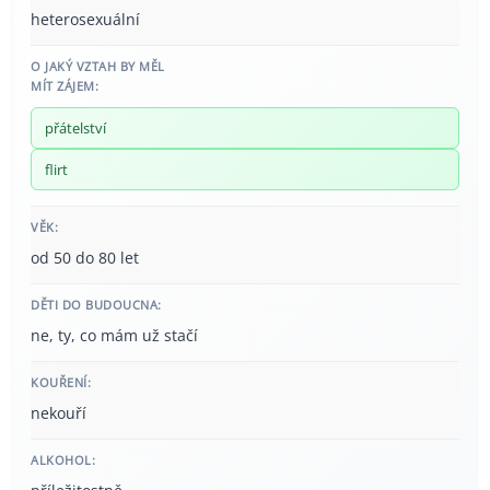
heterosexuální
O JAKÝ VZTAH BY MĚL
MÍT ZÁJEM:
přátelství
flirt
VĚK:
od 50 do 80 let
DĚTI DO BUDOUCNA:
ne, ty, co mám už stačí
KOUŘENÍ:
nekouří
ALKOHOL: