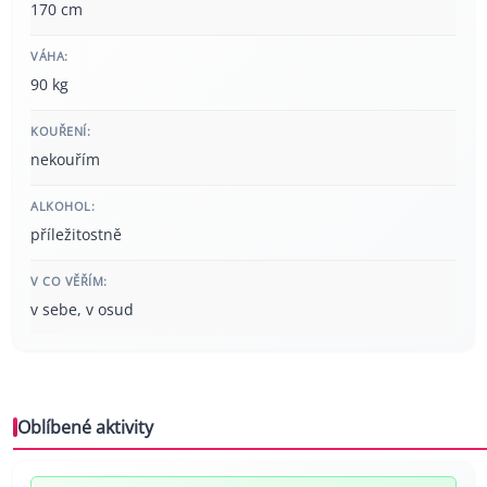
170 cm
VÁHA:
90 kg
KOUŘENÍ:
nekouřím
ALKOHOL:
příležitostně
V CO VĚŘÍM:
v sebe, v osud
Oblíbené aktivity