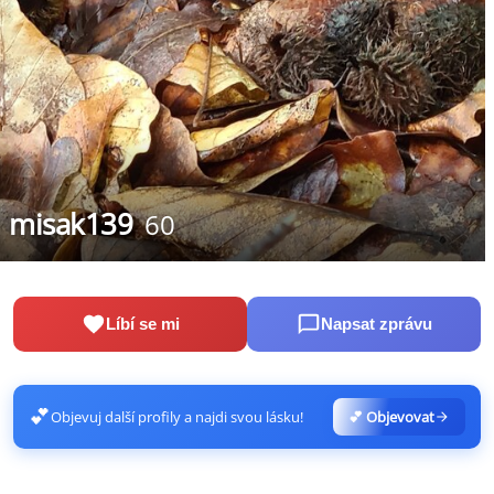
misak139
60
Líbí se mi
Napsat zprávu
💕
Objevuj další profily a najdi svou lásku!
💕 Objevovat