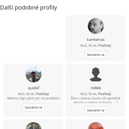
Další podobné profily
karrkerras
Muž, 56 let,
Plzeňský
Seznámit se
quidof
milik6
Muž, 66 let,
Plzeňský
Muž, 50 let,
Plzeňský
Nekoho fajn zatim jen na pratelstvi
Ženu s kterou budu mít společné
aktivity a radost ze života... :-)
Seznámit se
Seznámit se