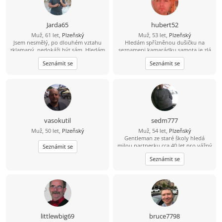
Jarda65
hubert52
Muž, 61 let,
Plzeňský
Muž, 53 let,
Plzeňský
Jsem nesmělý, po dlouhém vztahu
Hledám spřízněnou dušičku na
zklamaný, nedokáži být sám. Hledám
seznameni kamarádku samota je zlá
někoho do týmu na život.
mám rád toulky přírodou cyklistiku
Seznámit se
Seznámit se
na výlety a na večerní procházky
jsem romantik
vasokutil
sedm777
Muž, 50 let,
Plzeňský
Muž, 54 let,
Plzeňský
Gentleman ze staré školy hledá
milou partnerku cca 40 let pro vážný
Seznámit se
vztah -rodinu? Jen bezdětnou.
Seznámit se
littlewbig69
bruce7798