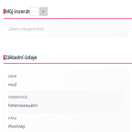
Můj inzerát
<
>
Základní údaje
JSEM:
muž
ORIENTACE:
heterosexuální
KRAJ:
Plzeňský