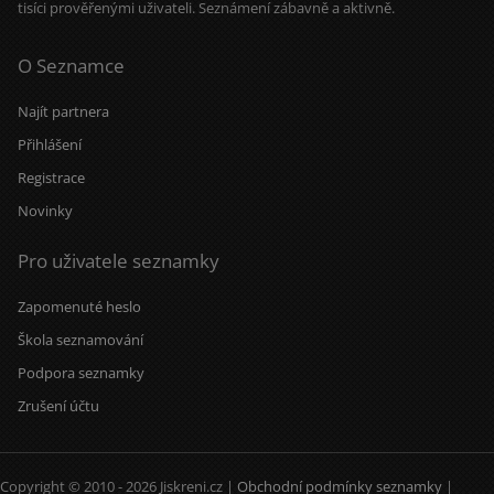
tisíci prověřenými uživateli. Seznámení zábavně a aktivně.
together. Choose clothes for each
other. Go out while teasing each
other. And strive to become better
versions of ourselves. Love is
O Seznamce
natural...
Najít partnera
Přihlášení
Registrace
Novinky
Pro uživatele seznamky
Zapomenuté heslo
Škola seznamování
Podpora seznamky
Zrušení účtu
Copyright © 2010 - 2026 Jiskreni.cz |
Obchodní podmínky seznamky
|