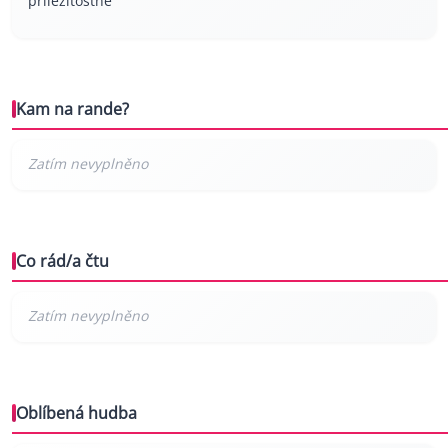
příležitostně
Kam na rande?
Co rád/a čtu
Oblíbená hudba