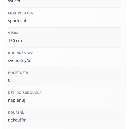
vyučen
MOJE POSTAVA:
sportovní
VÝŠKA:
160 cm
RODINNÝ STAV:
svobodný/á
POČET DĚTÍ:
0
DĚTI DO BUDOUCNA:
neplánuji
KOUŘENÍ:
nekouřím