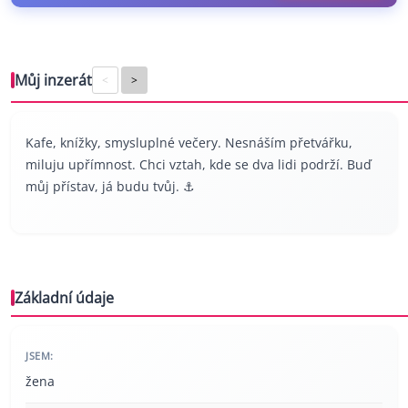
Můj inzerát
<
>
Kafe, knížky, smysluplné večery. Nesnáším přetvářku,
miluju upřímnost. Chci vztah, kde se dva lidi podrží. Buď
můj přístav, já budu tvůj. ⚓
Základní údaje
JSEM:
žena