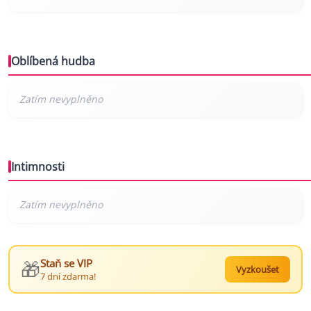
Oblíbená hudba
Intimnosti
🎁
Staň se VIP
Vyzkoušet
7 dní zdarma!