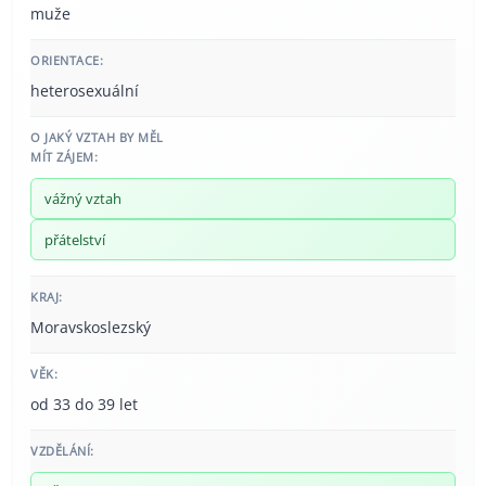
muže
ORIENTACE:
heterosexuální
O JAKÝ VZTAH BY MĚL
MÍT ZÁJEM:
vážný vztah
přátelství
KRAJ:
Moravskoslezský
VĚK:
od 33 do 39 let
VZDĚLÁNÍ: