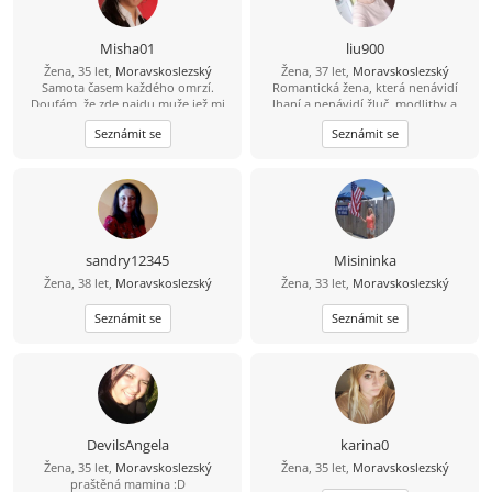
Misha01
liu900
Žena, 35 let,
Moravskoslezský
Žena, 37 let,
Moravskoslezský
Samota časem každého omrzí.
Romantická žena, která nenávidí
Doufám, že zde najdu muže jež mi
lhaní a nenávidí žluč, modlitby a
pomuže tu samotu odehnat.
strach z Boha, tichá a láskyplná,
Seznámit se
Seznámit se
hledá stabilitu a šťastný život.
sandry12345
Misininka
Žena, 38 let,
Moravskoslezský
Žena, 33 let,
Moravskoslezský
Seznámit se
Seznámit se
DevilsAngela
karina0
Žena, 35 let,
Moravskoslezský
Žena, 35 let,
Moravskoslezský
praštěná mamina :D