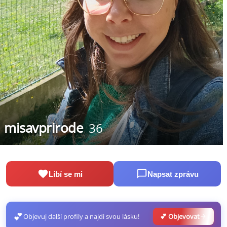
misavprirode
36
Líbí se mi
Napsat zprávu
💕
Objevuj další profily a najdi svou lásku!
💕 Objevovat