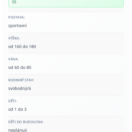
SŠ
POSTAVA:
sportovní
VÝŠKA:
od 160 do 180
VÁHA:
od 60 do 80
RODINNÝ STAV:
svobodný/á
DĚTI:
od 1 do 3
DĚTI DO BUDOUCNA:
neplánuji