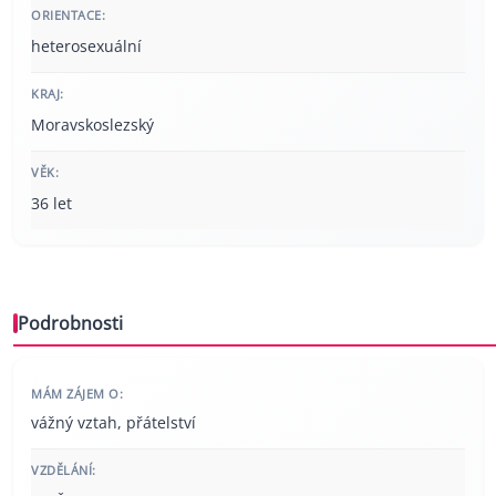
ORIENTACE:
heterosexuální
KRAJ:
Moravskoslezský
VĚK:
36 let
Podrobnosti
MÁM ZÁJEM O:
vážný vztah, přátelství
VZDĚLÁNÍ: