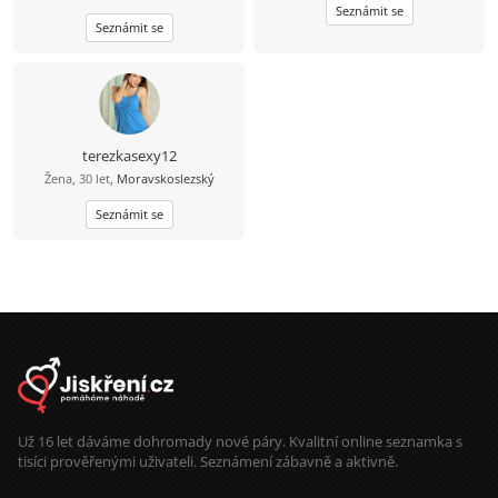
Seznámit se
Seznámit se
terezkasexy12
Žena, 30 let,
Moravskoslezský
Seznámit se
Už 16 let dáváme dohromady nové páry. Kvalitní online seznamka s
tisíci prověřenými uživateli. Seznámení zábavně a aktivně.