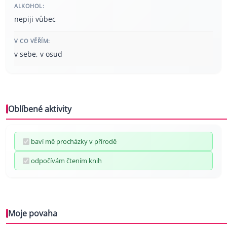
ALKOHOL:
nepiji vůbec
V CO VĚŘÍM:
v sebe, v osud
Oblíbené aktivity
baví mě procházky v přírodě
odpočívám čtením knih
Moje povaha