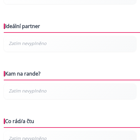
Ideální partner
Kam na rande?
Co rád/a čtu