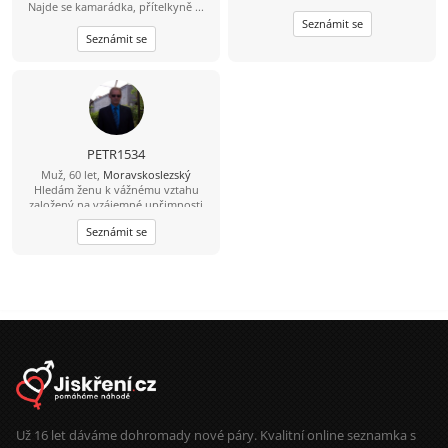
Najde se kamarádka, přítelkyně ...
Seznámit se
Seznámit se
PETR1534
Muž, 60 let,
Moravskoslezský
Hledám ženu k vážnému vztahu
založený na vzájemné upřimnosti
,důvěře a toleranci.
Seznámit se
Už 16 let dáváme dohromady nové páry. Kvalitní online seznamka s