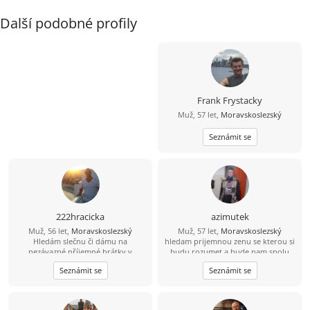
Další podobné profily
Frank Frystacky
Muž, 57 let,
Moravskoslezský
Seznámit se
222hracicka
azimutek
Muž, 56 let,
Moravskoslezský
Muž, 57 let,
Moravskoslezský
Hledám slečnu či dámu na
hledam prijemnou zenu se kterou si
nezávazné příjemné hrátky v
budu rozumet a bude nam spolu
dopoledních hodinách. Žádné
fajn
Seznámit se
Seznámit se
následné komplikace! :-D Ostravsko