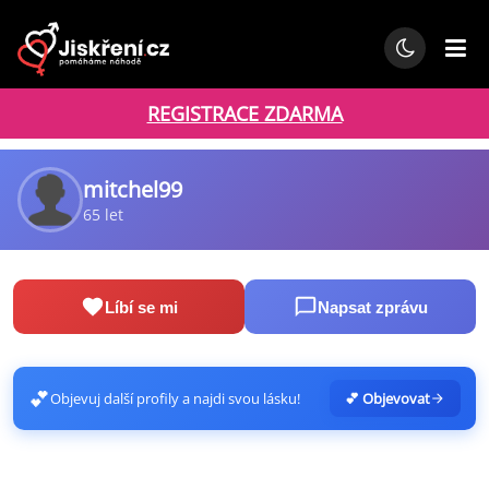
REGISTRACE ZDARMA
mitchel99
65 let
Líbí se mi
Napsat zprávu
💕
Objevuj další profily a najdi svou lásku!
💕 Objevovat