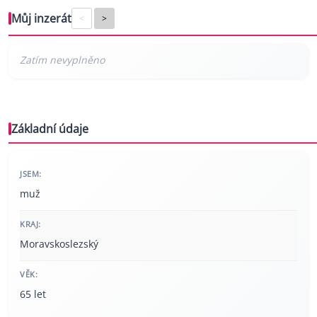
Můj inzerát
<
>
Základní údaje
JSEM:
muž
KRAJ:
Moravskoslezský
VĚK:
65 let