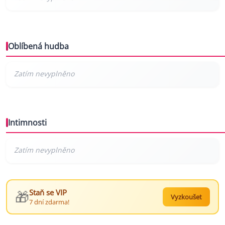
Oblíbená hudba
Intimnosti
🎁
Staň se VIP
Vyzkoušet
7 dní zdarma!