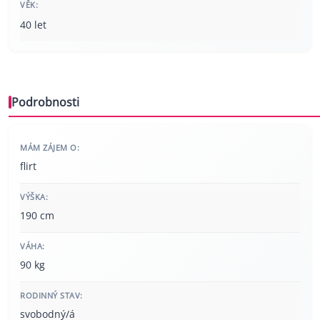
VĚK:
40 let
Podrobnosti
MÁM ZÁJEM O:
flirt
VÝŠKA:
190 cm
VÁHA:
90 kg
RODINNÝ STAV:
svobodný/á