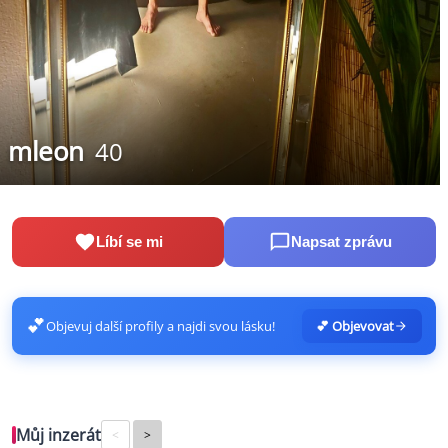
mleon
40
Líbí se mi
Napsat zprávu
💕
Objevuj další profily a najdi svou lásku!
💕 Objevovat
Můj inzerát
<
>