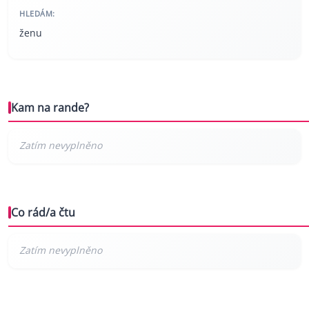
HLEDÁM:
ženu
Kam na rande?
Co rád/a čtu