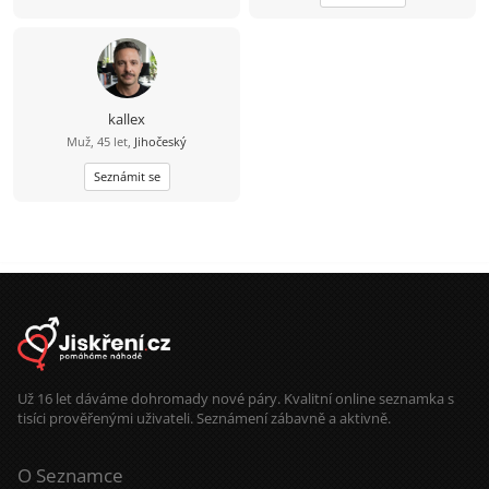
potřebují čas. Mouku mám ze mlejna
a sůl je pro mě nad zlato. Třtinový
cukr mám doma jen pro návštěvy.
Roky nesladím - mám sladký život a
med od pana včelaře/kamaráda.
Zmrzlinu si občas rád dám. Ocením
partnerku, která má podobnou
kallex
energii. A když se naše cesty
Muž, 45 let,
Jihočeský
protnou, vezmu to jako znamení, že
vesmír má občas opravdu dobré
Seznámit se
načasování.
Už 16 let dáváme dohromady nové páry. Kvalitní online seznamka s
tisíci prověřenými uživateli. Seznámení zábavně a aktivně.
O Seznamce