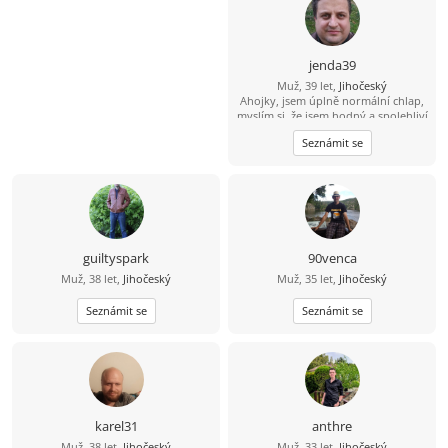
jenda39
Muž, 39 let,
Jihočeský
Ahojky, jsem úplně normální chlap,
myslím si, že jsem hodný a spolehliví
a že nezkazím žádnou srandu.
Seznámit se
Hledám k sobě partnerku na
společnou a pohodovou cestu
životem. Malé dítě není
překážkou????
guiltyspark
90venca
Muž, 38 let,
Jihočeský
Muž, 35 let,
Jihočeský
Seznámit se
Seznámit se
karel31
anthre
Muž, 38 let,
Jihočeský
Muž, 33 let,
Jihočeský