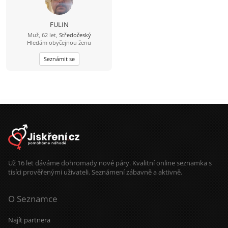
FULIN
Muž, 62 let,
Středočeský
Hledám obyčejnou ženu
Seznámit se
Už 16 let dáváme dohromady nové páry. Kvalitní online seznamka s
tisíci prověřenými uživateli. Seznámení zábavně a aktivně.
O Seznamce
Najít partnera