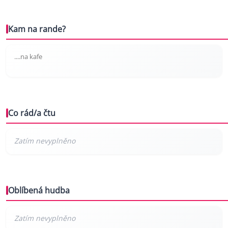
Kam na rande?
....na kafe
Co rád/a čtu
Oblíbená hudba