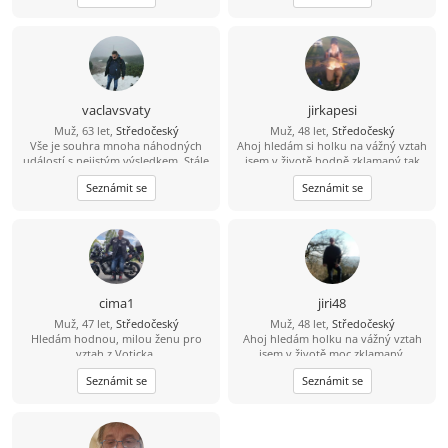
vaclavsvaty
jirkapesi
Muž, 63 let,
Středočeský
Muž, 48 let,
Středočeský
Vše je souhra mnoha náhodných
Ahoj hledám si holku na vážný vztah
událostí s nejistým výsledkem. Stále
jsem v životě hodně zklamaný tak
nemám všechny potřebné díly
doufám že si zde holku najdu.
Seznámit se
Seznámit se
skládanky.
Pokud se budu líbit nějaké holce tak
tady je moje číslo 704 124183 můžete
mi rovnou zavolat.
cima1
jiri48
Muž, 47 let,
Středočeský
Muž, 48 let,
Středočeský
Hledám hodnou, milou ženu pro
Ahoj hledám holku na vážný vztah
vztah z Voticka.
jsem v životě moc zklamaný.
Seznámit se
Seznámit se