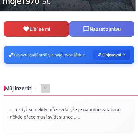
moje1970
56
Líbí se mi
Napsat zprávu
💕
Objevuj další profily a najdi svou lásku!
💕 Objevovat
Můj inzerát
<
>
..... i když se někdy může zdát ,že je napořád zataženo
,někde přece musí svítit slunce .....