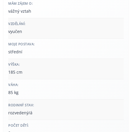
MÁM ZÁJEM O:
vážný vztah
VZDĚLÁNÍ:
vyučen
MOJE POSTAVA:
střední
VÝŠKA:
185 cm
VÁHA:
85 kg
RODINNÝ STAV:
rozvedený/á
POČET DĚTÍ: