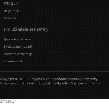
Přihlášení
Registrace
Novinky
Pro uživatele seznamky
Zapomenuté heslo
Škola seznamování
Podpora seznamky
Zrušení účtu
Copyright © 2010 - 2026 Jiskreni.cz |
Obchodní podmínky seznamky
|
Ochrana osobních údajů
|
Shoptet
|
Webnode
|
Nastavení soukromí