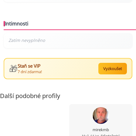
Intimnosti
🎁
Staň se VIP
Vyzkoušet
7 dní zdarma!
Další podobné profily
mirekmb
Muž, 64 let,
Středočeský