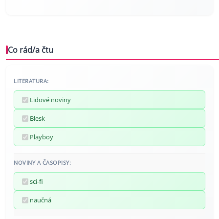
Co rád/a čtu
LITERATURA:
Lidové noviny
Blesk
Playboy
NOVINY A ČASOPISY:
sci-fi
naučná