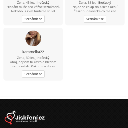
Žena, 45 let,
Jihočeský
Žena, 38 let,
Jihočeský
Hledám muže pro vážné seznámení.
Najde se chlap do 43let z okolí
Někoho, s kým budeme sdílet
Českobudějovicka co má rád
radosti i starosti života, protože ve
baculatější holky???
Seznámit se
Seznámit se
dvou jde všechno líp. Pokud jsi
upřímný, máš rád smích a chceš
vztah založený na důvěře, budu
ráda, když se ozveš. Napiš mi na
majl.
VESNICKAHOLKA525@SEZNAM.CZ
karamelka22
Žena, 30 let,
Jihočeský
Ahoj, nejsem tu casto a hledam
vazny vztah. Pokud me chces
poznat, posli mi svuj email. Napisu ti
Seznámit se
tam.