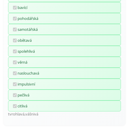
bavící
pohodářská
samotářská
obětavá
spolehlivá
věrná
naslouchavá
impulsivní
pečlivá
citlivá
tvrohlavá,vášnivá