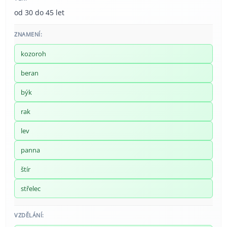
od 30 do 45 let
ZNAMENÍ:
kozoroh
beran
býk
rak
lev
panna
štír
střelec
VZDĚLÁNÍ: