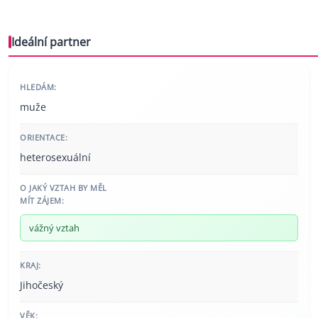
Ideální partner
HLEDÁM:
muže
ORIENTACE:
heterosexuální
O JAKÝ VZTAH BY MĚL
MÍT ZÁJEM:
vážný vztah
KRAJ:
Jihočeský
VĚK: