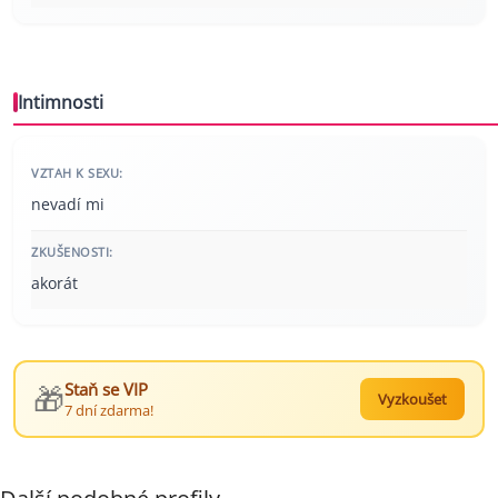
Intimnosti
VZTAH K SEXU:
nevadí mi
ZKUŠENOSTI:
akorát
🎁
Staň se VIP
Vyzkoušet
7 dní zdarma!