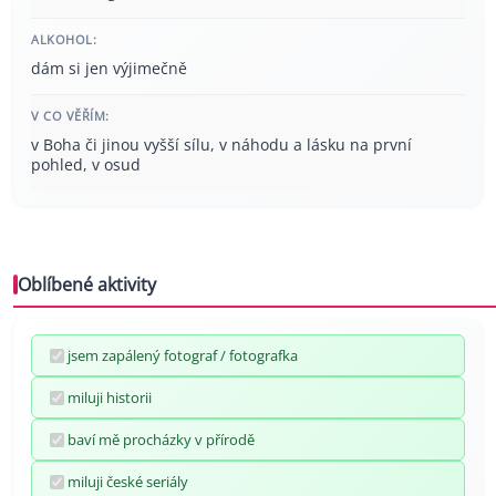
ALKOHOL:
dám si jen výjimečně
V CO VĚŘÍM:
v Boha či jinou vyšší sílu, v náhodu a lásku na první
pohled, v osud
Oblíbené aktivity
jsem zapálený fotograf / fotografka
miluji historii
baví mě procházky v přírodě
miluji české seriály