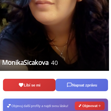
MonikaSicakova
40
Líbí se mi
Napsat zprávu
💕
Objevuj další profily a najdi svou lásku!
💕 Objevovat