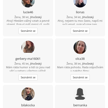
lucie46
lionas
Žena, 38 let,
Jihočeský
Žena, 34 let,
Jihočeský
Ahoj! Hledám vážný vztah a pevné
Ahoj, nejsem tu moc často, napiš mi
zázemí. Pokud máš stejný cíl, pošli
svůj email. pokračujme tam.
mi svůj е-mаil. Je to jednoduché a
Seznámit se
Seznámit se
zdarma. Rád tě poznám!
gerbery-ma16061
olca38
Žena, 45 let,
Jihočeský
Žena, 38 let,
Jihočeský
Mám ráda humor a lidí co jsou nad
Mam ráda pohodu. Rada odpočívám
věcí a neberu všechno vážně.
u nakého filmu.
Hledám přátelství s někym kto má
Seznámit se
Seznámit se
rád výlety , je zodpovědný,
tolerantní a ví co od života chce.
bilakocka
bernanka