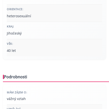
ORIENTACE:
heterosexuální
KRAJ:
Jihočeský
VĚK:
40 let
Podrobnosti
MÁM ZÁJEM O:
vážný vztah