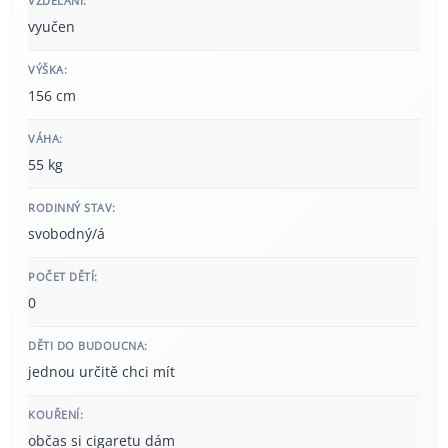
VZDĚLÁNÍ:
vyučen
VÝŠKA:
156 cm
VÁHA:
55 kg
RODINNÝ STAV:
svobodný/á
POČET DĚTÍ:
0
DĚTI DO BUDOUCNA:
jednou určitě chci mít
KOUŘENÍ:
občas si cigaretu dám