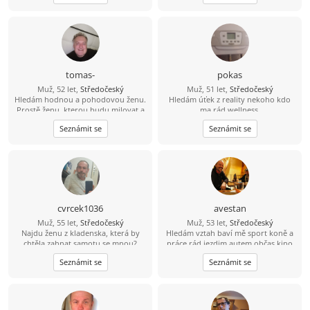
tomas-
pokas
Muž, 52 let,
Středočeský
Muž, 51 let,
Středočeský
Hledám hodnou a pohodovou ženu.
Hledám úťek z reality nekoho kdo
Prostě ženu, kterou budu milovat a
ma rád wellness.
budu se na ní těšit.
Seznámit se
Seznámit se
cvrcek1036
avestan
Muž, 55 let,
Středočeský
Muž, 53 let,
Středočeský
Najdu ženu z kladenska, která by
Hledám vztah baví mě sport koně a
chtěla zahnat samotu se mnou?
práce rád jezdim autem občas kino
Seznámit se
Seznámit se