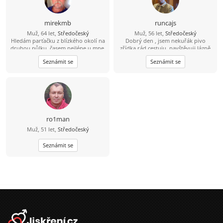
mirekmb
runcajs
Muž, 64 let,
Středočeský
Muž, 56 let,
Středočeský
Hledám parťačku z blízkého okolí na
Dobrý den , jsem nekuřák pivo
druhou půlku, časem nejlépe u mne,
zřídka rád cestuju ,navštěvuji lázně
nekuřačka, drobná postava
ale sám .Záliby kolo ,auta, procházky
Seznámit se
Seznámit se
výhodou...
divadlo a dobré jídlo
ro1man
Muž, 51 let,
Středočeský
Seznámit se