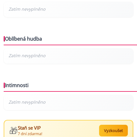
Oblíbená hudba
Intimnosti
🎁
Staň se VIP
Vyzkoušet
7 dní zdarma!