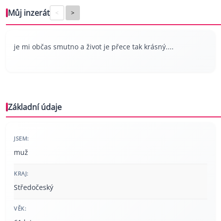
Můj inzerát
<
>
je mi občas smutno a život je přece tak krásný....
Základní údaje
JSEM:
muž
KRAJ:
Středočeský
VĚK: