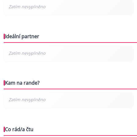
Ideální partner
Kam na rande?
Co rád/a čtu