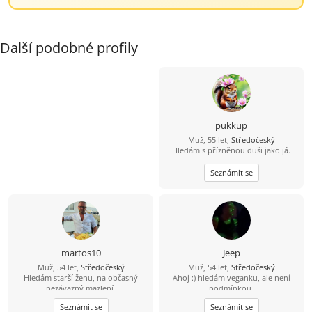
Další podobné profily
pukkup
Muž, 55 let,
Středočeský
Hledám s přízněnou duši jako já.
Seznámit se
martos10
Jeep
Muž, 54 let,
Středočeský
Muž, 54 let,
Středočeský
Hledám starší ženu, na občasný
Ahoj :) hledám veganku, ale není
nezávazný mazlení.
podmínkou.
Seznámit se
Seznámit se