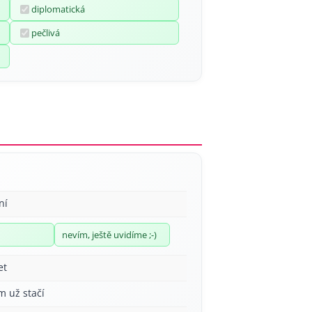
diplomatická
pečlivá
ní
nevím, ještě uvidíme ;-)
et
m už stačí