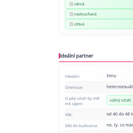
věrná
naslouchavá
citlivá
Ideální partner
ženu
Hledám:
heterosexuál
Orientace:
O jaký vztah by měl
vážný vztah
mít zájem:
od 40 do 48 l
Věk:
ne, ty, co má
Děti do budoucna: