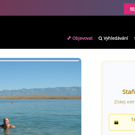
RE
💕 Objevovat
Vyhledávání
Staň
Získej ext
T