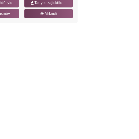
ědět víc
Tady to zajiskřilo ...
úsměv
Mrknutí