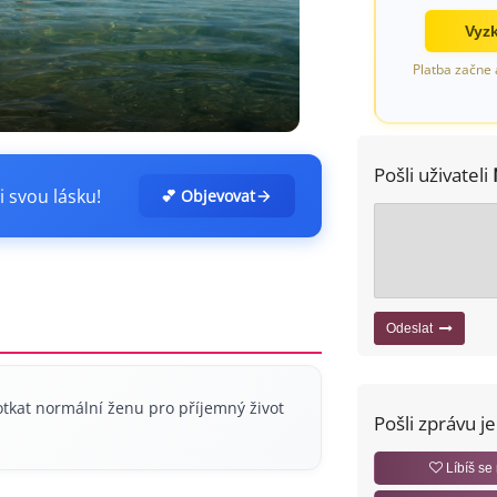
Vyzk
Platba začne 
Pošli uživateli
i svou lásku!
💕 Objevovat
Odeslat
otkat normální ženu pro příjemný život
Pošli zprávu j
Líbíš se