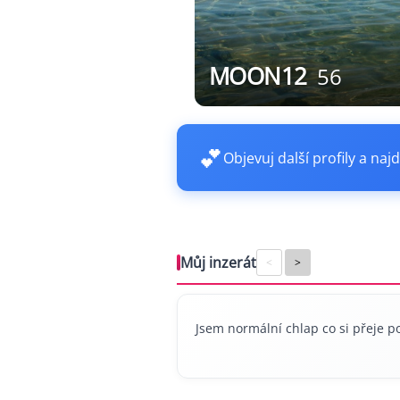
MOON12
56
💕
Objevuj další profily a najd
Můj inzerát
<
>
Jsem normální chlap co si přeje p