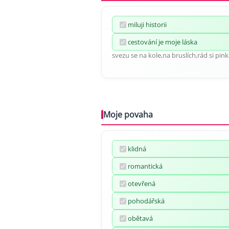
miluji historii
cestování je moje láska
svezu se na kole,na bruslích,rád si pi
Moje povaha
klidná
romantická
otevřená
pohodářská
obětavá