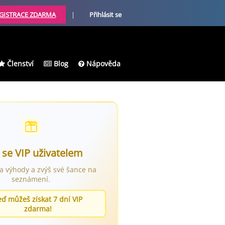
GISTRACE ZDARMA
|
Přihlásit se
Členství
Blog
Nápověda
 se VIP uživatelem
ra výhody a zvýš své šance na
seznámení.
eď můžeš získat 7 dní VIP
zdarma!