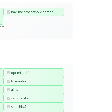
baví mě procházky v přírodě
nkám
optimistická
tolerantní
aktivní
samotářská
spolehlivá