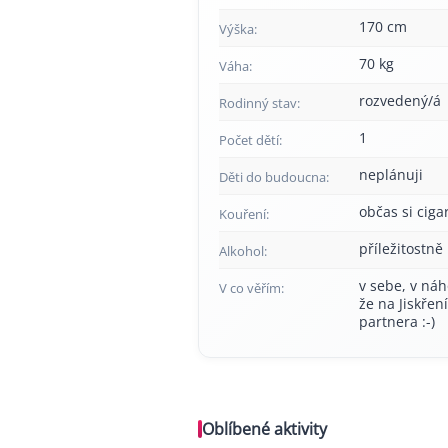
170 cm
Výška:
70 kg
Váha:
rozvedený/á
Rodinný stav:
1
Počet dětí:
neplánuji
Děti do budoucna:
občas si cig
Kouření:
příležitostně
Alkohol:
v sebe, v náh
V co věřím:
že na Jiskřen
partnera :-)
Oblíbené aktivity