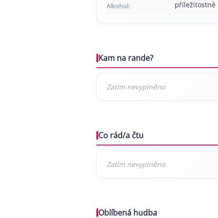
příležitostně
Alkohol:
Kam na rande?
Co rád/a čtu
Oblíbená hudba