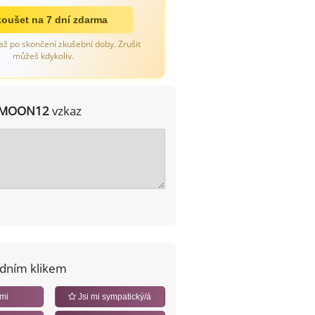
oušet na 7 dní zdarma
až po skončení zkušební doby. Zrušit
můžeš kdykoliv.
MOON12
vzkaz
edním klikem
 mi
Jsi mi sympatický/á