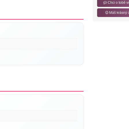
Chci o tobě v
Máš krásný 