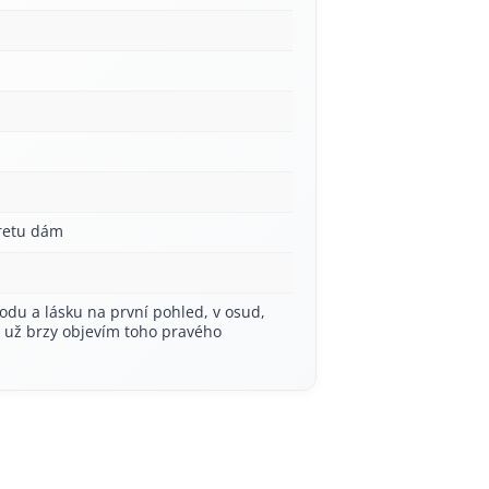
aretu dám
odu a lásku na první pohled, v osud,
í už brzy objevím toho pravého