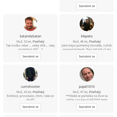
bez narušení soukromí, mám rodinu
Seznámit se
a nechci opustit děti . Prostě
potřebuji utéct od stereotypu
SatandaSatan
klepeto
Muž, 53 let,
Plzeňský
Muž, 48 let,
Plzeňský
Tak trošku rebel ... velký dítě.... taky
Jsem kdysi pohledný blonďák, ročník
spolehlivý dříč ...?
osmasedmdesát. Baví mě teď už jen
sledovat fotbal, hokej, atd. Kolo, lyže
Seznámit se
Seznámit se
a nějaký ten pohyb ve vodě ještě
zvládnu a možná i běh (pár metrů;-)
A co hledám? Zajímavý ženský objekt
cumshooter
paja01010
Muž, 43 let,
Plzeňský
Muž, 47 let,
Plzeňský
Exhibice, provokace, cfnm, ráda se
**Hledá se parťačka na život (a
díváš?
občas i na kávu)! ☕????** Jsem
aktivní chlap, kterého jen tak něco
Seznámit se
Seznámit se
nezastaví. Rád sportuju, cestuju,
objevuju nová místa a zážitky. Jsem
pro každou legraci, protože život je