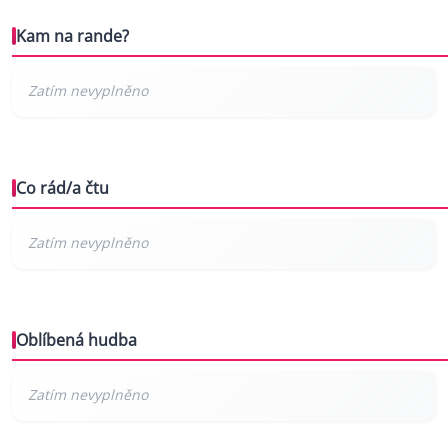
Kam na rande?
Co rád/a čtu
Oblíbená hudba