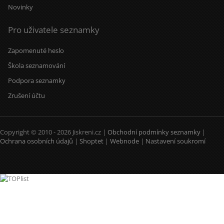
Novinky
Pro uživatele seznamky
Zapomenuté heslo
Škola seznamování
Podpora seznamky
Zrušení účtu
Copyright © 2010 - 2026 Jiskreni.cz |
Obchodní podmínky seznamky
|
Ochrana osobních údajů
|
Shoptet
|
Webnode
|
Nastavení soukromí