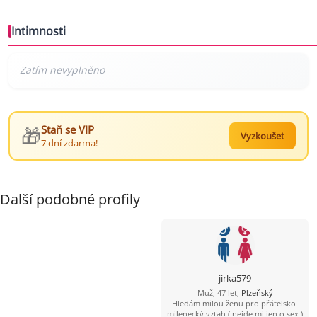
Intimnosti
🎁
Staň se VIP
Vyzkoušet
7 dní zdarma!
Další podobné profily
jirka579
Muž, 47 let,
Plzeňský
Hledám milou ženu pro přátelsko-
milenecký vztah ( nejde mi jen o sex )