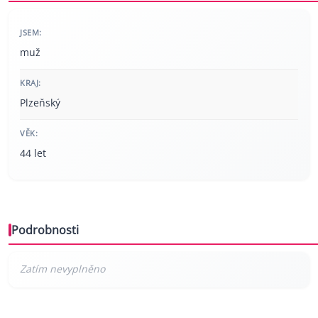
JSEM:
muž
KRAJ:
Plzeňský
VĚK:
44 let
Podrobnosti