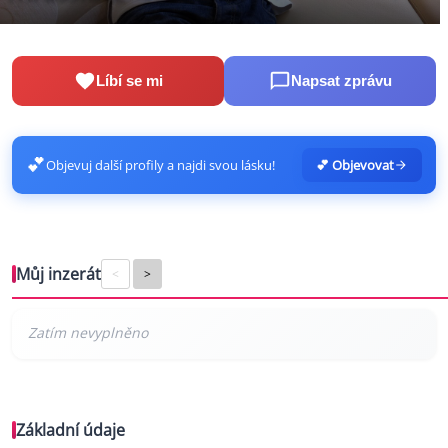
Líbí se mi
Napsat zprávu
💕
Objevuj další profily a najdi svou lásku!
💕 Objevovat
Můj inzerát
<
>
Základní údaje