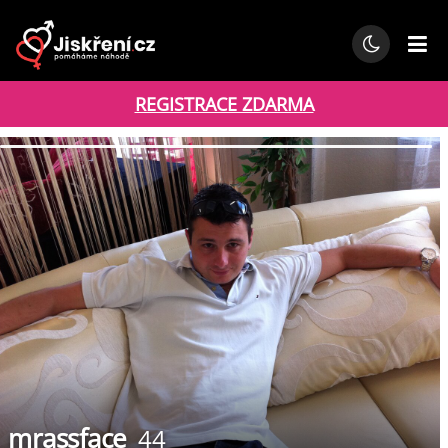
REGISTRACE ZDARMA
mrassface
44