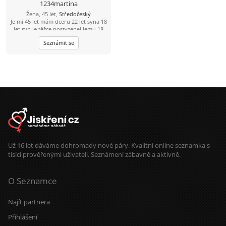
1234martina
Žena, 45 let,
Středočeský
Je mi 45 let mám dceru 22 let syna 18
let syn je těžce postyzenej jemu 18
let jednou za 14 dní mám střídavou
Seznámit se
péči mám ráda výlety procházky
kino a procházky jinak dojdu ráda s
někým na kafe ????
Už 16 let dáváme dohromady nové páry. Kvalitní online seznamka s
tisíci prověřenými uživateli. Seznámení zábavně a aktivně.
O Seznamce
Najít partnera
Přihlášení