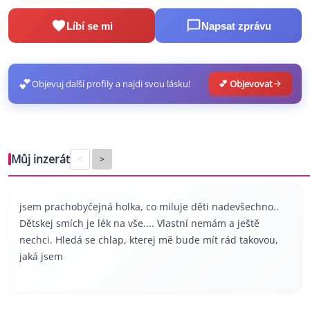
Líbí se mi
Napsat zprávu
💕
Objevuj další profily a najdi svou lásku!
💕 Objevovat
Můj inzerát
<
>
jsem prachobyčejná holka, co miluje děti nadevšechno..
Dětskej smích je lék na vše.... Vlastní nemám a ještě
nechci. Hledá se chlap, kterej mě bude mít rád takovou,
jaká jsem