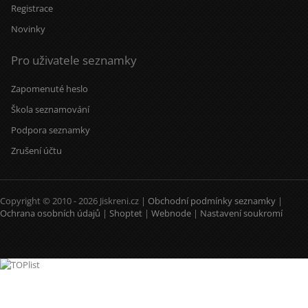
Registrace
Novinky
Pro uživatele seznamky
Zapomenuté heslo
Škola seznamování
Podpora seznamky
Zrušení účtu
Copyright © 2010 - 2026 Jiskreni.cz |
Obchodní podmínky seznamky
|
Ochrana osobních údajů
|
Shoptet
|
Webnode
|
Nastavení soukromí