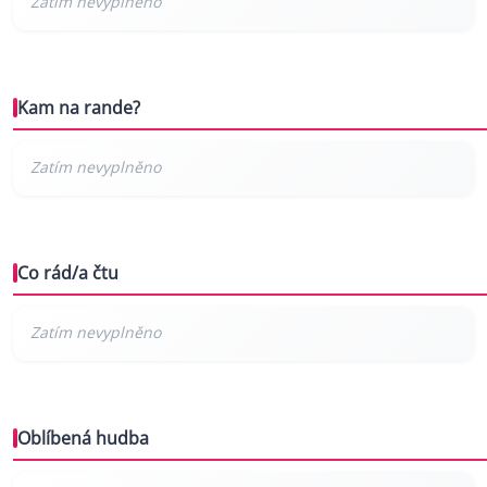
Kam na rande?
Co rád/a čtu
Oblíbená hudba