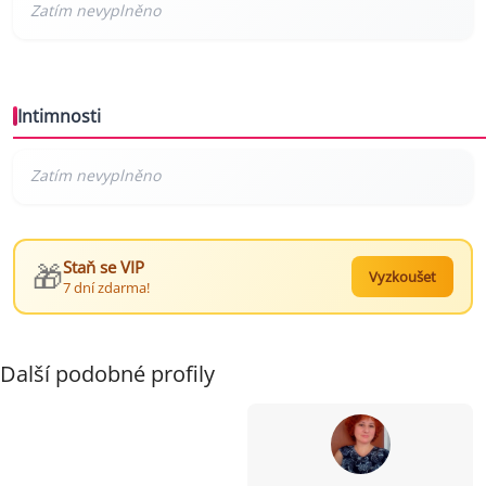
Intimnosti
🎁
Staň se VIP
Vyzkoušet
7 dní zdarma!
Další podobné profily