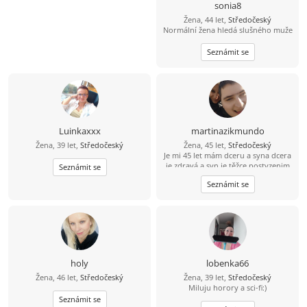
sonia8
Žena, 44 let,
Středočeský
Normální žena hledá slušného muže
Seznámit se
Luinkaxxx
martinazikmundo
Žena, 39 let,
Středočeský
Žena, 45 let,
Středočeský
Je mi 45 let mám dceru a syna dcera
je zdravá a syn je těžce postyzenim
Seznámit se
starám se o něj 24 hodin denně jinak
Seznámit se
mám ráda výlety procházky kino
dojdu s někým na kafe ????
holy
lobenka66
Žena, 46 let,
Středočeský
Žena, 39 let,
Středočeský
Miluju horory a sci-fi:)
Seznámit se