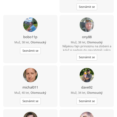
Seznámit se
bobo11p
ony88
Muž, 38 let,
Olomoucký
Muž, 38 let,
Olomoucký
Nějakou fajn princeznu na zlobeni a
když si padnm do oka klidně i něco
Seznámit se
vic
Seznámit se
michal011
dave92
Muž, 40 let,
Olomoucký
Muž, 34 let,
Olomoucký
Seznámit se
Seznámit se