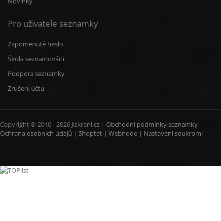
Novinky
Pro uživatele seznamky
Zapomenuté heslo
Škola seznamování
Podpora seznamky
Zrušení účtu
Copyright © 2010 - 2026 Jiskreni.cz |
Obchodní podmínky seznamky
|
Ochrana osobních údajů
|
Shoptet
|
Webnode
|
Nastavení soukromí