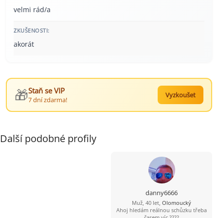
velmi rád/a
ZKUŠENOSTI:
akorát
🎁
Staň se VIP
Vyzkoušet
7 dní zdarma!
Další podobné profily
danny6666
Muž, 40 let,
Olomoucký
Ahoj hledám reálnou schůzku třeba
časem víc ????