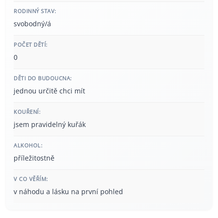
RODINNÝ STAV:
svobodný/á
POČET DĚTÍ:
0
DĚTI DO BUDOUCNA:
jednou určitě chci mít
KOUŘENÍ:
jsem pravidelný kuřák
ALKOHOL:
příležitostně
V CO VĚŘÍM:
v náhodu a lásku na první pohled