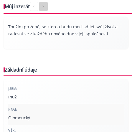
Můj inzerát
<
>
Toužím po ženě, se kterou budu moci sdílet svůj život a
radovat se z každého nového dne v její společnosti
Základní údaje
JSEM:
muž
KRAJ:
Olomoucký
VĚK: