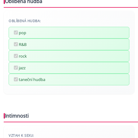
Oblíbená hudba
OBLÍBENÁ HUDBA:
pop
R&B
rock
jazz
taneční hudba
Intimnosti
VZTAH K SEXU: