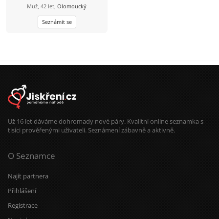
Muž, 42 let,
Olomoucký
Seznámit se
Už 16 let dáváme dohromady nové páry. Kvalitní online seznamka s
tisíci prověřenými uživateli. Seznámení zábavně a aktivně.
O Seznamce
Najít partnera
Přihlášení
Registrace