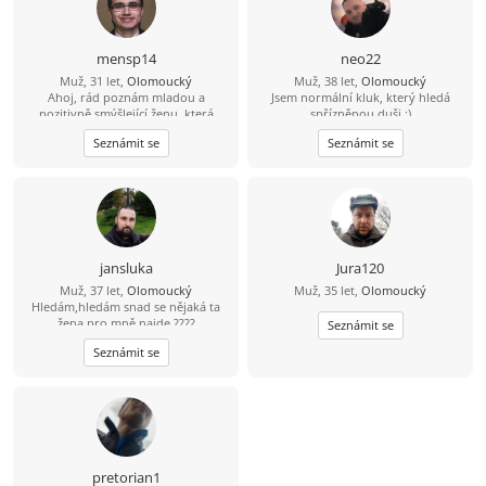
mensp14
neo22
Muž, 31 let,
Olomoucký
Muž, 38 let,
Olomoucký
Ahoj, rád poznám mladou a
Jsem normální kluk, který hledá
pozitivně smýšlející ženu, která
spřízněnou duši :)
nezkazí žádnou legraci.
Seznámit se
Seznámit se
jansluka
Jura120
Muž, 37 let,
Olomoucký
Muž, 35 let,
Olomoucký
Hledám,hledám snad se nějaká ta
žena pro mně najde ????
Seznámit se
Seznámit se
pretorian1