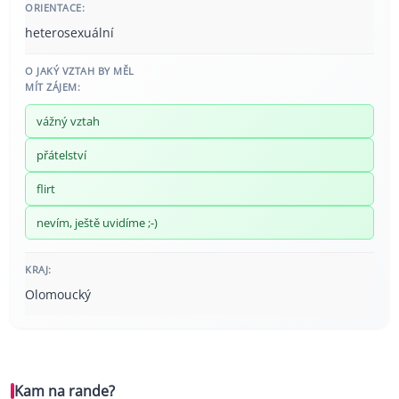
ORIENTACE:
heterosexuální
O JAKÝ VZTAH BY MĚL
MÍT ZÁJEM:
vážný vztah
přátelství
flirt
nevím, ještě uvidíme ;-)
KRAJ:
Olomoucký
Kam na rande?