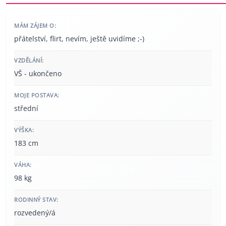
MÁM ZÁJEM O:
přátelství, flirt, nevím, ještě uvidíme ;-)
VZDĚLÁNÍ:
VŠ - ukončeno
MOJE POSTAVA:
střední
VÝŠKA:
183 cm
VÁHA:
98 kg
RODINNÝ STAV:
rozvedený/á