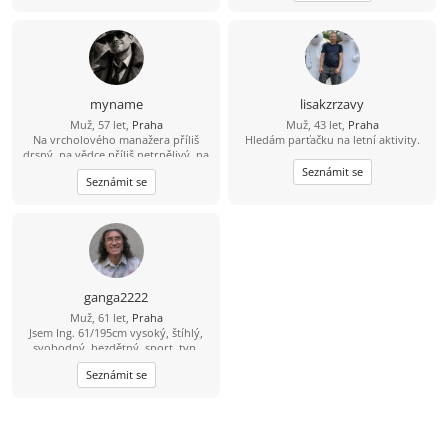
taková? je jich málo, pro takovou si
rád dojedu kamkoliv....
myname
lisakzrzavy
Muž, 57 let,
Praha
Muž, 43 let,
Praha
Na vrcholového manažera příliš
Hledám parťačku na letní aktivity.
drsný, na vědce příliš netrpělivý, na
mafiána příliš opatrný, na
Seznámit se
Seznámit se
úspěšného investora příliš líný, na
lenocha příliš aktivní, na to abych
stárnul příliš racionální, na to abych
se vyhýbal vztahu se ženou příliš
romantický. Snad si jednoho dne
konečně vyberu, kým chci být. A
nebo taky ne. Blíženci nemusí. :-)
ganga2222
Muž, 61 let,
Praha
Jsem Ing. 61/195cm vysoký, štíhlý,
svobodný, bezdětný, sport. typ,
nekuřák, nepiju. Hledám příjemnou
Seznámit se
vlídnou nevdanou ženu pro plný
milenecký i přátelský partnerský
vztah, na společné pěkné chvíle, na
sex, na společné dny, večery, noci a
rána a i na výlety. Hraju na kytaru,