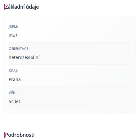
Základní údaje
JSEM:
muž
ORIENTACE:
heterosexuální
KRAJ:
Praha
VĚK:
54 let
Podrobnosti