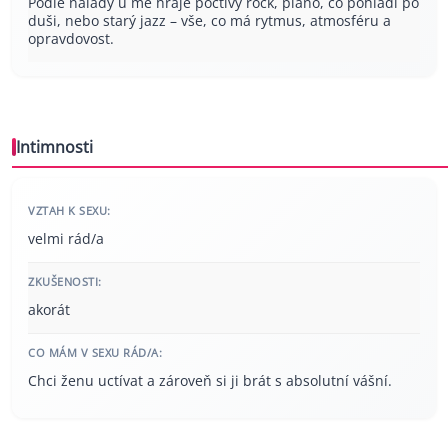
Podle nálady u mě hraje poctivý rock, piano, co pohladí po
duši, nebo starý jazz – vše, co má rytmus, atmosféru a
opravdovost.
Intimnosti
VZTAH K SEXU:
velmi rád/a
ZKUŠENOSTI:
akorát
CO MÁM V SEXU RÁD/A:
Chci ženu uctívat a zároveň si ji brát s absolutní vášní.