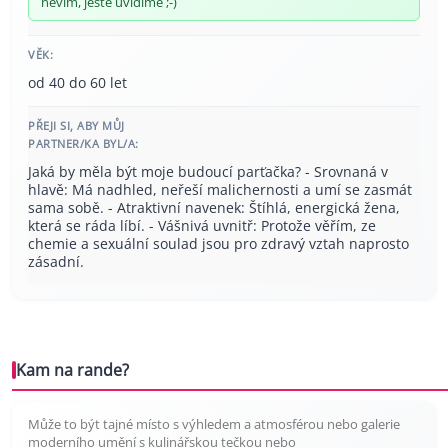
nevím, ještě uvidíme ;-)
VĚK:
od 40 do 60 let
PŘEJI SI, ABY MŮJ
PARTNER/KA BYL/A:
Jaká by měla být moje budoucí parťačka? - Srovnaná v
hlavě: Má nadhled, neřeší malichernosti a umí se zasmát
sama sobě. - Atraktivní navenek: Štíhlá, energická žena,
která se ráda líbí. - Vášnivá uvnitř: Protože věřím, ze
chemie a sexuální soulad jsou pro zdravý vztah naprosto
zásadní.
Kam na rande?
Může to být tajné místo s výhledem a atmosférou nebo galerie
moderního umění s kulinářskou tečkou nebo