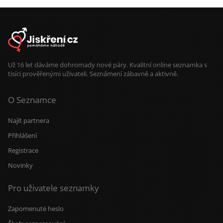
mám windsurfing, můžeme jet na
vodu i jinam. Zajímá mě i tantra a
podobné věci. Děti nemám. Celá ČR.
Jsem z Prahy, mám tu domek,
společné bydlení možné.
Už 16 let dáváme dohromady nové páry. Kvalitní online seznamka s
tisíci prověřenými uživateli. Seznámení zábavně a aktivně.
O Seznamce
Najít partnera
Přihlášení
Registrace
Novinky
Pro uživatele seznamky
Zapomenuté heslo