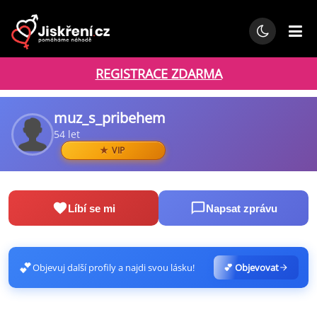
REGISTRACE ZDARMA
muz_s_pribehem
54 let
VIP
Líbí se mi
Napsat zprávu
💕
Objevuj další profily a najdi svou lásku!
💕 Objevovat