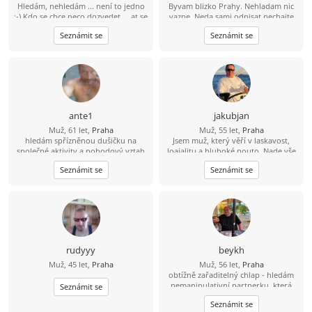
Hledám, nehledám ... není to jedno
Byvam blizko Prahy. Nehladam nic
;-) Kdo se chce neco dozvedet ... at se
vazne. Neda sami odpisat nechajte
zepta.
kontakt.
Seznámit se
Seznámit se
ante1
jakubjan
Muž, 61 let,
Praha
Muž, 55 let,
Praha
hledám spřízněnou dušičku na
Jsem muž, který věří v laskavost,
společné aktivity a pohodový vztah
loajalitu a hluboké pouto. Nade vše
si cením upřímnosti a sním o tom, že
Seznámit se
Seznámit se
budu sdílet jednoduché a krásné
životní okamžiky s někým, kdo se v
něm cítí jako doma.
rudyyy
beykh
Muž, 45 let,
Praha
Muž, 56 let,
Praha
obtížně zařaditelný chlap - hledám
nemanipulativní partnerku, která
Seznámit se
nenosí masky, netahá za sebou stíny
Seznámit se
a nemá zálibu v dramatech.... Je