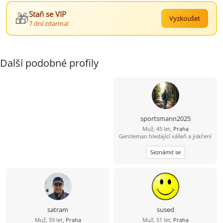
🎁
Staň se VIP
Vyzkoušet
7 dní zdarma!
Další podobné profily
sportsmann2025
Muž, 45 let,
Praha
Gentleman hledající vášeň a jiskření
Seznámit se
satram
sused
Muž, 59 let,
Praha
Muž, 51 let,
Praha