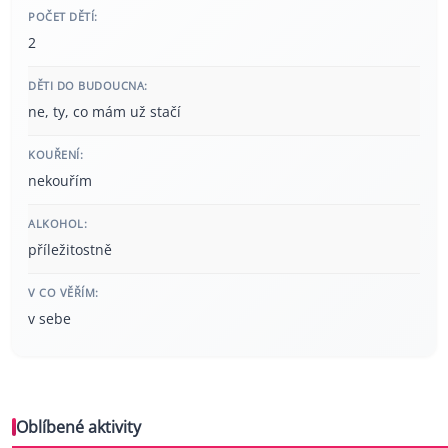
POČET DĚTÍ:
2
DĚTI DO BUDOUCNA:
ne, ty, co mám už stačí
KOUŘENÍ:
nekouřím
ALKOHOL:
příležitostně
V CO VĚŘÍM:
v sebe
Oblíbené aktivity