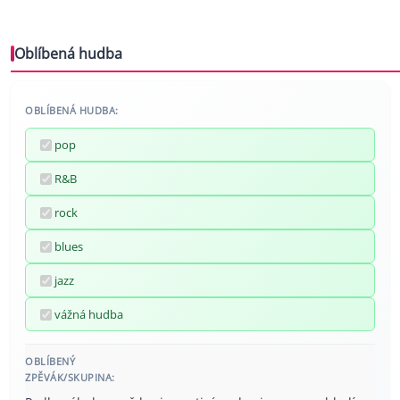
Oblíbená hudba
OBLÍBENÁ HUDBA:
pop
R&B
rock
blues
jazz
vážná hudba
OBLÍBENÝ
ZPĚVÁK/SKUPINA: