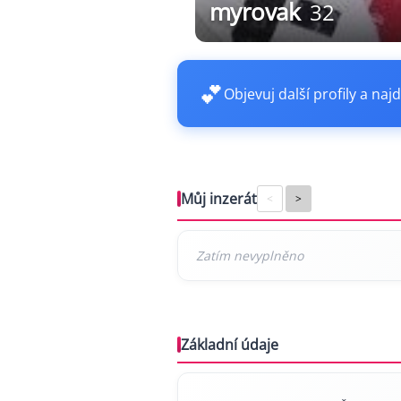
myrovak
32
💕
Objevuj další profily a najd
Můj inzerát
<
>
Základní údaje