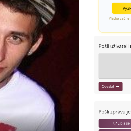
Vyzk
Platba začne 
Pošli uživateli
Odeslat
Pošli zprávu j
Líbíš se