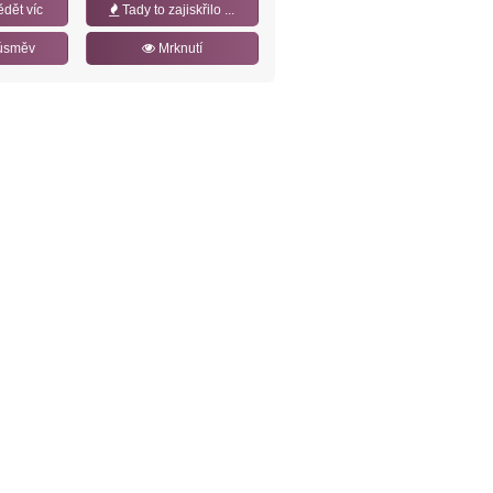
ědět víc
Tady to zajiskřilo ...
úsměv
Mrknutí