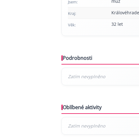
muž
Jsem:
Královéhrade
Kraj:
32 let
Věk:
Podrobnosti
Oblíbené aktivity