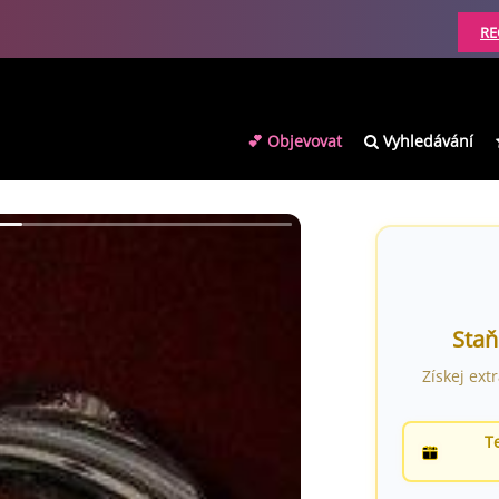
RE
💕 Objevovat
Vyhledávání
Staň
Získej ext
T