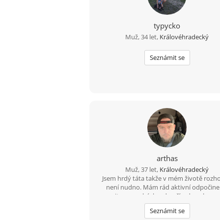
typycko
Muž, 34 let,
Královéhradecký
Seznámit se
arthas
Muž, 37 let,
Královéhradecký
Jsem hrdý táta takže v mém životě rozh
není nudno. Mám rád aktivní odpočine
vyrazit na procházku, do přírody nebo na
je pro mě ideální způsob, jak vyčistit hlav
Seznámit se
zrovna nelítáme venku, rád zkouším vaři