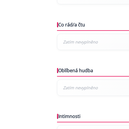
Co rád/a čtu
Oblíbená hudba
Intimnosti