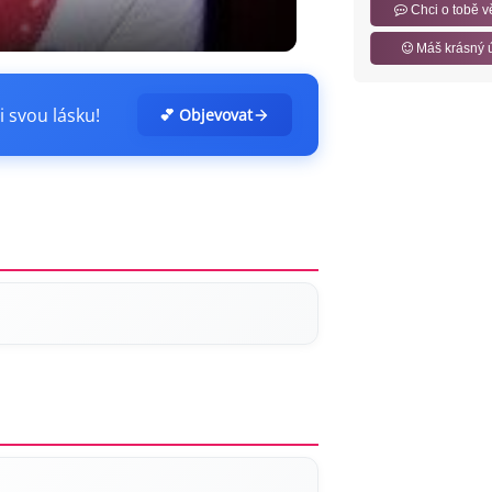
Chci o tobě v
Máš krásný 
i svou lásku!
💕 Objevovat