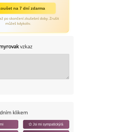
oušet na 7 dní zdarma
až po skončení zkušební doby. Zrušit
můžeš kdykoliv.
myrovak
vzkaz
edním klikem
 mi
Jsi mi sympatický/á