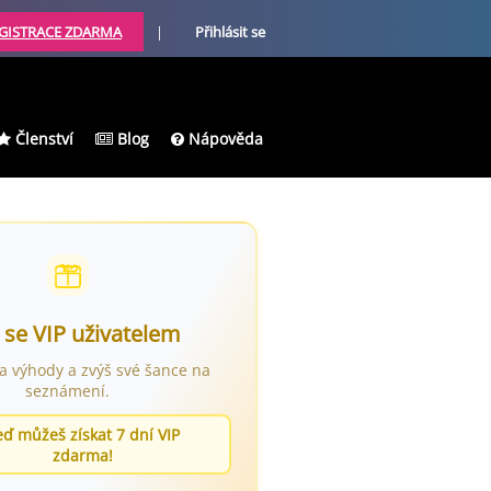
GISTRACE ZDARMA
|
Přihlásit se
Členství
Blog
Nápověda
 se VIP uživatelem
ra výhody a zvýš své šance na
seznámení.
eď můžeš získat 7 dní VIP
zdarma!