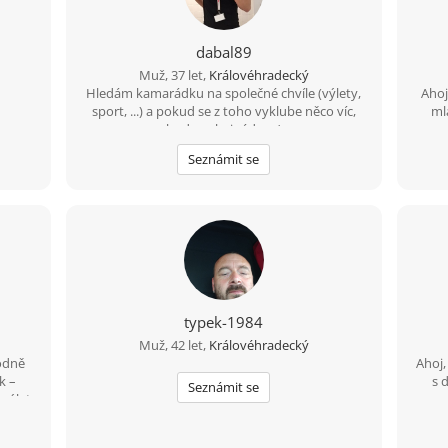
dabal89
Muž, 37 let,
Královéhradecký
Hledám kamarádku na společné chvíle (výlety,
Ahoj
sport, ...) a pokud se z toho vyklube něco víc,
ml
budu velmi rád ... :-)
pra
takž
Seznámit se
zvíř
upří
po
ote
rados
př
před
Ně
psem.
typek-1984
také 
Muž, 42 let,
Královéhradecký
se s
odně
Ahoj,
k –
s 
Seznámit se
 výlet
po
u. Když
Poku
t nová
B