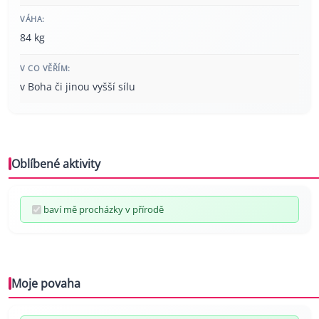
VÁHA:
84 kg
V CO VĚŘÍM:
v Boha či jinou vyšší sílu
Oblíbené aktivity
baví mě procházky v přírodě
Moje povaha