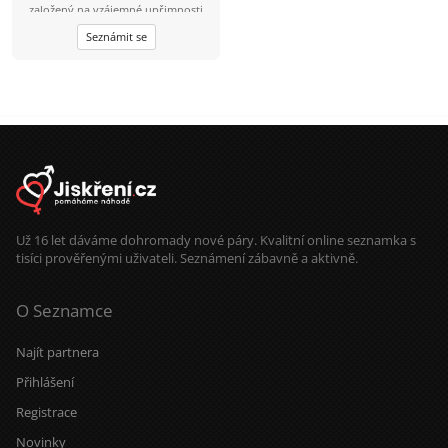
založený na vzájemné upřimnosti
,důvěře a toleranci.
Seznámit se
Už 16 let dáváme dohromady nové páry. Kvalitní online seznamka s
tisíci prověřenými uživateli. Seznámení zábavně a aktivně.
O Seznamce
Najít partnera
Přihlášení
Registrace
Novinky