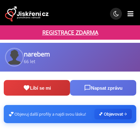
REGISTRACE ZDARMA
narebem
66 let
Líbí se mi
Napsat zprávu
💕
Objevuj další profily a najdi svou lásku!
💕 Objevovat