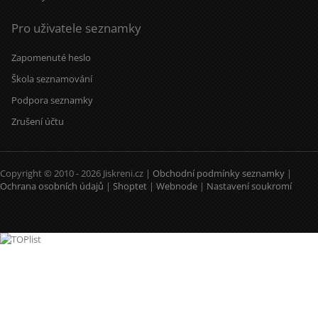
Pro uživatele seznamky
Zapomenuté heslo
Škola seznamování
Podpora seznamky
Zrušení účtu
Copyright © 2010 - 2026 Jiskreni.cz |
Obchodní podmínky seznamky
|
Ochrana osobních údajů
|
Shoptet
|
Webnode
|
Nastavení soukromí