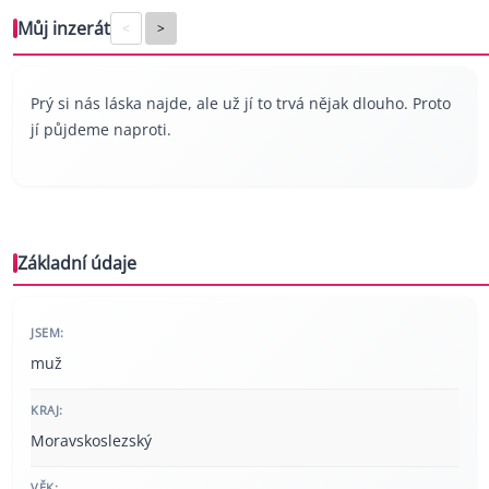
Můj inzerát
<
>
Prý si nás láska najde, ale už jí to trvá nějak dlouho. Proto
jí půjdeme naproti.
Základní údaje
JSEM:
muž
KRAJ:
Moravskoslezský
VĚK: