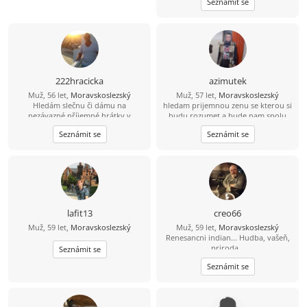
Seznámit se
222hracicka
azimutek
Muž, 56 let,
Moravskoslezský
Muž, 57 let,
Moravskoslezský
Hledám slečnu či dámu na
hledam prijemnou zenu se kterou si
nezávazné příjemné hrátky v
budu rozumet a bude nam spolu
dopoledních hodinách. Žádné
fajn
Seznámit se
Seznámit se
následné komplikace! :-D Ostravsko
lafit13
creo66
Muž, 59 let,
Moravskoslezský
Muž, 59 let,
Moravskoslezský
Renesancni indian... Hudba, vašeň,
priroda...
Seznámit se
Seznámit se