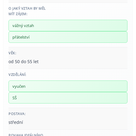
O JAKÝ VZTAH BY MĚL
MÍT ZÁJEM:
vážný vztah
přátelství
VĚK:
od 50 do 55 let
VZDĚLÁNÍ:
vyučen
SŠ
POSTAVA:
střední
POVAHA IDEÁLNÍHO