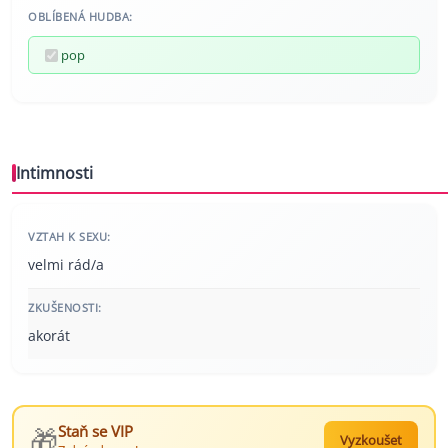
OBLÍBENÁ HUDBA:
pop
Intimnosti
VZTAH K SEXU:
velmi rád/a
ZKUŠENOSTI:
akorát
🎁
Staň se VIP
Vyzkoušet