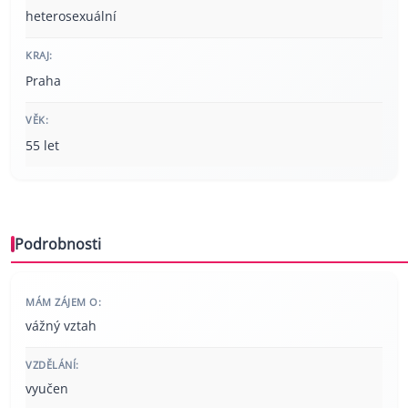
heterosexuální
KRAJ:
Praha
VĚK:
55 let
Podrobnosti
MÁM ZÁJEM O:
vážný vztah
VZDĚLÁNÍ:
vyučen