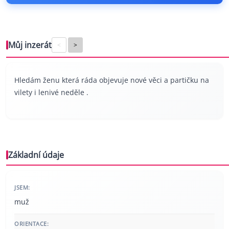
Můj inzerát
<
>
Hledám ženu která ráda objevuje nové věci a partičku na
vilety i lenivé neděle .
Základní údaje
JSEM:
muž
ORIENTACE: