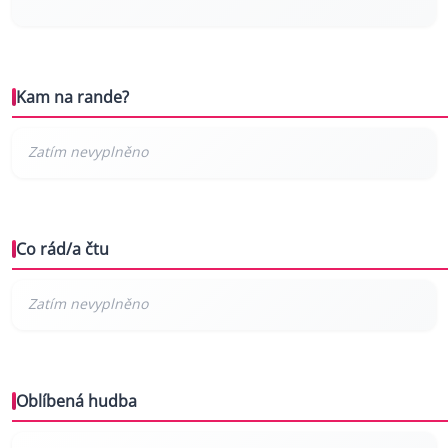
Kam na rande?
Co rád/a čtu
Oblíbená hudba