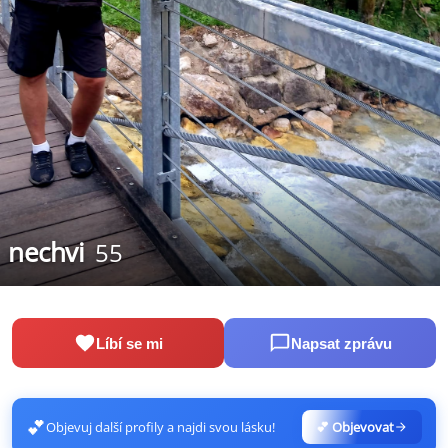
nechvi
55
Líbí se mi
Napsat zprávu
💕
Objevuj další profily a najdi svou lásku!
💕 Objevovat