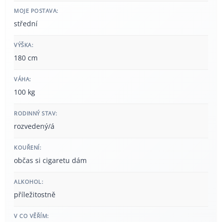
MOJE POSTAVA:
střední
VÝŠKA:
180 cm
VÁHA:
100 kg
RODINNÝ STAV:
rozvedený/á
KOUŘENÍ:
občas si cigaretu dám
ALKOHOL:
příležitostně
V CO VĚŘÍM: