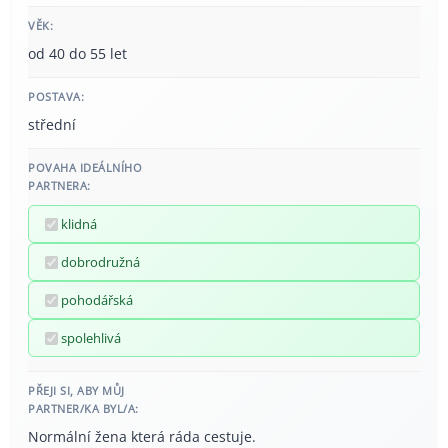
VĚK:
od 40 do 55 let
POSTAVA:
střední
POVAHA IDEÁLNÍHO
PARTNERA:
klidná
dobrodružná
pohodářská
spolehlivá
PŘEJI SI, ABY MŮJ
PARTNER/KA BYL/A:
Normální žena která ráda cestuje.