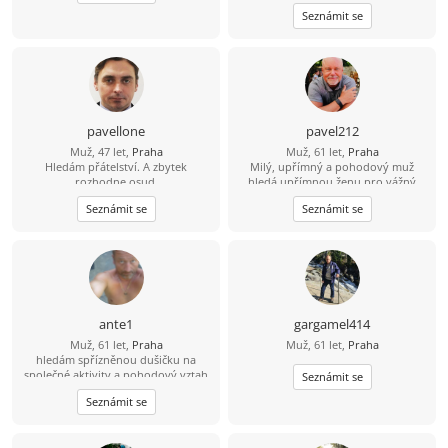
nenosí masky, netahá za sebou stíny
Seznámit se
a nemá zálibu v dramatech.... Je
taková? je jich málo, pro takovou si
rád dojedu kamkoliv....
pavellone
pavel212
Muž, 47 let,
Praha
Muž, 61 let,
Praha
Hledám přátelství. A zbytek
Milý, upřímný a pohodový muž
rozhodne osud.
hledá upřímnou ženu pro vážný
vztah. Věřím, že důvěra, respekt a
Seznámit se
Seznámit se
dobrá komunikace jsou základem
trvalé lásky. Pokud hledáš něco
opravdového, rád tě poznám.
ante1
gargamel414
Muž, 61 let,
Praha
Muž, 61 let,
Praha
hledám spřízněnou dušičku na
společné aktivity a pohodový vztah
Seznámit se
Seznámit se