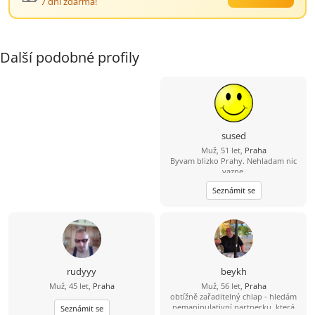
7 dní zdarma!
Další podobné profily
sused
Muž, 51 let,
Praha
Byvam blizko Prahy. Nehladam nic
vazne.
Seznámit se
rudyyy
beykh
Muž, 45 let,
Praha
Muž, 56 let,
Praha
obtížně zařaditelný chlap - hledám
nemanipulativní partnerku, která
Seznámit se