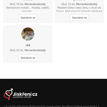
Muž, 59 let,
Moravskoslezský
Muž, 53 let,
Moravskoslezský
Renesancni indian... Hudba, vašeň,
Hledám dívku nebo ženu s chutí do
priroda...
života. Rád sportuji hlavně cyklistyka
mi učarovala a rád bych jezdil ještě s
Seznámit se
Seznámit se
někým.
r64
Muž, 62 let,
Moravskoslezský
Seznámit se
Už 16 let dáváme dohromady nové páry. Kvalitní online seznamka s