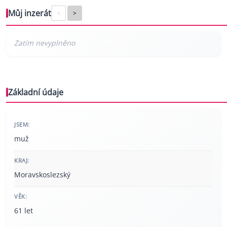
Můj inzerát
<
>
Základní údaje
JSEM:
muž
KRAJ:
Moravskoslezský
VĚK:
61 let