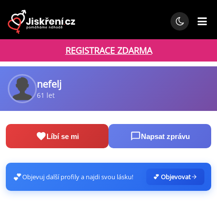
REGISTRACE ZDARMA
nefelj
61 let
Líbí se mi
Napsat zprávu
💕
Objevuj další profily a najdi svou lásku!
💕 Objevovat