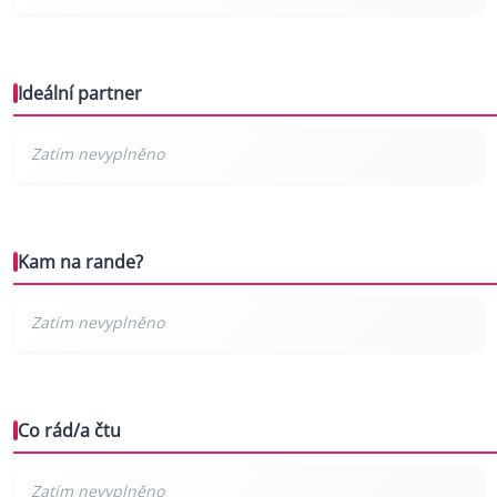
Ideální partner
Kam na rande?
Co rád/a čtu