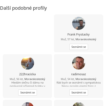
Další podobné profily
Frank Frystacky
Muž, 57 let,
Moravskoslezský
Seznámit se
222hracicka
radimosaz
Muž, 56 let,
Moravskoslezský
Muž, 54 let,
Moravskoslezský
Hledám slečnu či dámu na
Rád bych se seznámil s sympatickou
nezávazné příjemné hrátky v
ženou,prosím vlastní foto:-)
dopoledních hodinách. Žádné
Seznámit se
Seznámit se
následné komplikace! :-D Ostravsko