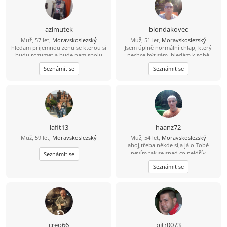
azimutek
blondakovec
Muž, 57 let,
Moravskoslezský
Muž, 51 let,
Moravskoslezský
hledam prijemnou zenu se kterou si
Jsem úplně normální chlap, který
budu rozumet a bude nam spolu
nechce být sám, hledám k sobě
fajn
partnerku,z kterou budu si rozumět
Seznámit se
Seznámit se
a hlavně,že začátku nezávazně,a
potom se uvidí, ale jsme i
romantický, že prý.
lafit13
haanz72
Muž, 59 let,
Moravskoslezský
Muž, 54 let,
Moravskoslezský
ahoj,třeba někde si,a já o Tobě
nevím,tak se snad co nejdřív
Seznámit se
najdem...a na jarní vyjíždky na
Seznámit se
motorce,bude zábava..
creo66
pitr0073