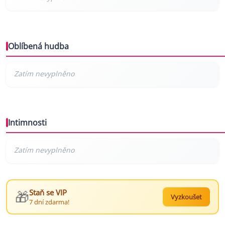
Oblíbená hudba
Intimnosti
🎁
Staň se VIP
Vyzkoušet
7 dní zdarma!