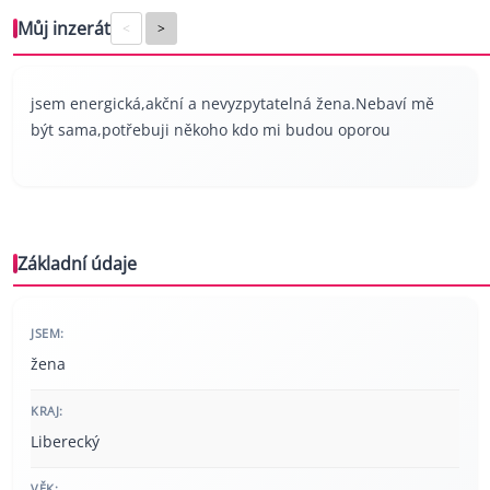
Můj inzerát
<
>
jsem energická,akční a nevyzpytatelná žena.Nebaví mě
být sama,potřebuji někoho kdo mi budou oporou
Základní údaje
JSEM:
žena
KRAJ:
Liberecký
VĚK: