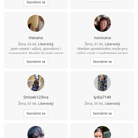
Seznámit se
Hexana
novivana
Žena, 62 let,
Liberecký
Žena, 61 let,
Liberecký
Jsem veselá i vážná, spontánní i
Hledám spolehlivého muže pro
romantická. Myslím že mám smysl
vážný vztah s nadhledem,ktrerý
pro humor i spravedlnost a líbí se
neřeší malichernosti,bere život
Seznámit se
Seznámit se
mi vše krásné. Ráda bych poznala
takový jaký je.Se smyslem pro
Muže - sympatického nekuřáka s
humor,vztahem k přírodě a vše co k
pozitivním přístupem k životu
ní patří
Smisek123Iva
lydia7149
Žena, 61 let,
Liberecký
Žena, 55 let,
Liberecký
Seznámit se
Seznámit se