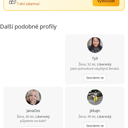
🎁
Vyzkoušet
7 dní zdarma!
Další podobné profily
Tyli
Žena, 52 let,
Liberecký
jsem pohodová obyčejná ženská.
Seznámit se
JanaOss
jitkajn
Žena, 60 let,
Liberecký
Žena, 49 let,
Liberecký
půjdeme na kafe?
Seznámit se