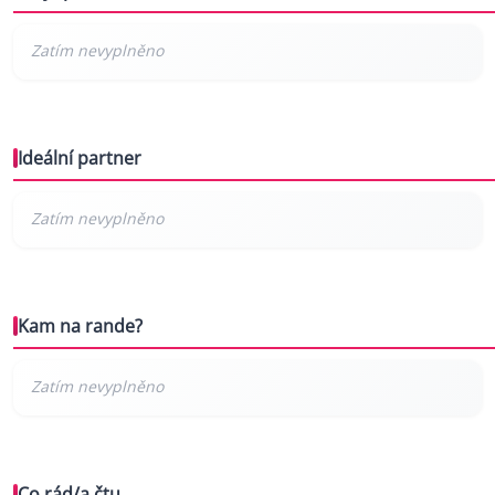
Ideální partner
Kam na rande?
Co rád/a čtu