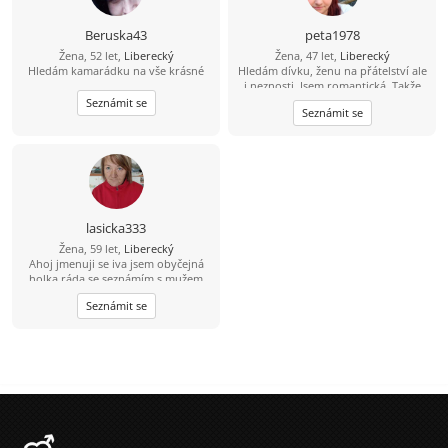
Beruska43
peta1978
Žena, 52 let,
Liberecký
Žena, 47 let,
Liberecký
Hledám kamarádku na vše krásné
Hledám dívku, ženu na přátelství ale
i neznosti. Jsem romantická. Takže
pokud hledáš dotyky, neznosti a
Seznámit se
Seznámit se
krásné přátelství k tomu, napiš
lasicka333
Žena, 59 let,
Liberecký
Ahoj jmenuji se iva jsem obyčejná
holka ráda se seznámím s mužem
třeba u kavi
Seznámit se