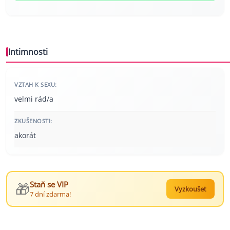
Intimnosti
VZTAH K SEXU:
velmi rád/a
ZKUŠENOSTI:
akorát
🎁
Staň se VIP
Vyzkoušet
7 dní zdarma!