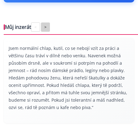
Můj inzerát
<
>
Jsem normální chlap, kutil, co se nebojí vzít za práci a
většinu času tráví v dílně nebo venku. Navenek možná
působím drsně, ale v soukromí si potrpím na pohodlí a
jemnost – rád nosím dámské prádlo, legíny nebo plavky.
Hledám pohodovou ženu, která neřeší škatulky a dokáže
ocenit upřímnost. Pokud hledáš chlapa, který tě podrží,
všechno opraví, a přitom má tuhle svou jemnější stránku,
budeme si rozumět. Pokud jsi tolerantní a máš nadhled,
ozvi se, rád tě poznám u kafe nebo piva.“