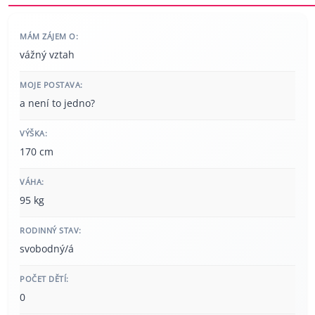
MÁM ZÁJEM O:
vážný vztah
MOJE POSTAVA:
a není to jedno?
VÝŠKA:
170 cm
VÁHA:
95 kg
RODINNÝ STAV:
svobodný/á
POČET DĚTÍ:
0