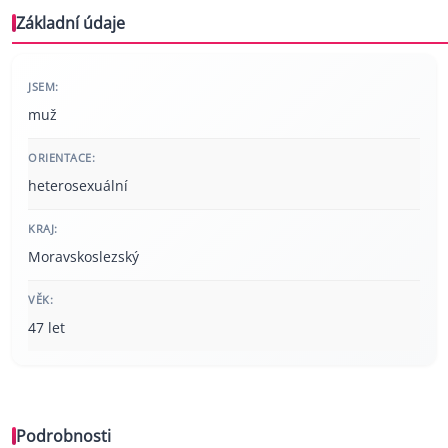
Základní údaje
JSEM:
muž
ORIENTACE:
heterosexuální
KRAJ:
Moravskoslezský
VĚK:
47 let
Podrobnosti