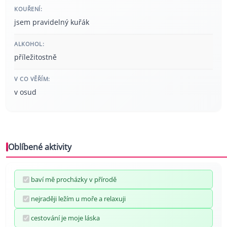
KOUŘENÍ:
jsem pravidelný kuřák
ALKOHOL:
příležitostně
V CO VĚŘÍM:
v osud
Oblíbené aktivity
baví mě procházky v přírodě
nejraději ležím u moře a relaxuji
cestování je moje láska