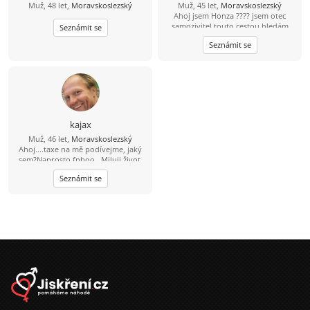
Muž, 48 let,
Moravskoslezský
Muž, 45 let,
Moravskoslezský
Ahoj jsem Honza ???? jsem otec
samozivitel touto cestou hledám
Seznámit se
lásku porozumění a upsymnost.
Seznámit se
kajax
Muž, 46 let,
Moravskoslezský
Ahoj....taxe na mě podívejme, jaký
sem?Naprosto fphoo...Miluji život,
rád se směju, miluji sluníčko, sem
Seznámit se
pozitivně naladěný extrovert, takže
když je tma tak já svítím...Místama až
moc ukecaný, sem beran místama
moc tvrdohlavý, ale dá se to přežít,
pohodář, vtipný, miluji přírodu, ale
nelezu tam každý víkend...dokážu
tancovat i na stole ''nahoře bez'' a
nemusím mít 4promile prostě chlap
přirozeného typu, miluji děti, sem
vegetarián takže ať se
nelekneš....pokud si dočetla až sem
tak gratuluji....