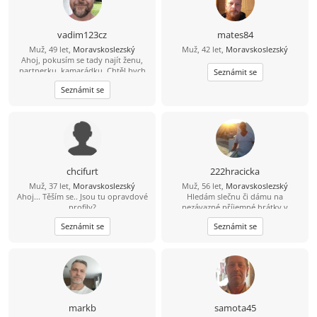
vadim123cz
mates84
Muž, 49 let,
Moravskoslezský
Muž, 42 let,
Moravskoslezský
Ahoj, pokusím se tady najít ženu,
partnerku, kamarádku. Chtěl bych
Seznámit se
opět najít lásku a důvěru na kterou
Seznámit se
jsem doplatil Mám rád sport
zábavu,zahradu a povídání s
portnerem
chcifurt
222hracicka
Muž, 37 let,
Moravskoslezský
Muž, 56 let,
Moravskoslezský
Ahoj... Těším se.. Jsou tu opravdové
Hledám slečnu či dámu na
profily?
nezávazné příjemné hrátky v
dopoledních hodinách. Žádné
Seznámit se
Seznámit se
následné komplikace! :-D Ostravsko
markb
samota45