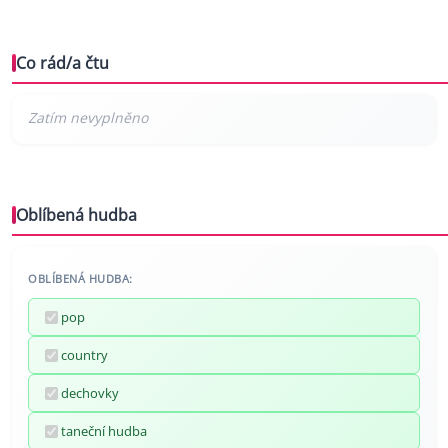
Co rád/a čtu
Oblíbená hudba
OBLÍBENÁ HUDBA:
pop
country
dechovky
taneční hudba