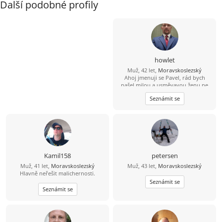
Další podobné profily
howlet
Muž, 42 let,
Moravskoslezský
Ahoj jmenuji se Pavel, rád bych
našel milou a usměvavou ženu ne
jen na pokec ale pokud možno i na
Seznámit se
vážný vztah mezi 26 a 49 lety, pokud
budeš chtít ozvi se, budu moc rád
Kamil158
petersen
Muž, 41 let,
Moravskoslezský
Muž, 43 let,
Moravskoslezský
Hlavně neřešit malichernosti.
Seznámit se
Seznámit se