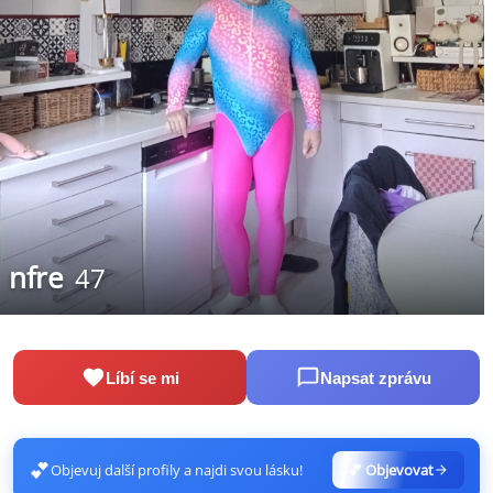
nfre
47
Líbí se mi
Napsat zprávu
💕
Objevuj další profily a najdi svou lásku!
💕 Objevovat