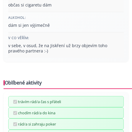
občas si cigaretu dám
ALKOHOL:
dám si jen výjimečně
V CO VĚŘÍM:
v sebe, v osud, že na Jiskření už brzy objevím toho
pravého partnera :-)
Oblíbené aktivity
trávím rád/a čas s přáteli
chodím rád/a do kina
rád/a si zahraju poker