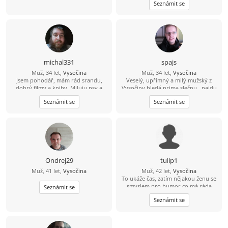
Seznámit se
kavu
michal331
spajs
Muž, 34 let,
Vysočina
Muž, 34 let,
Vysočina
Jsem pohodář, mám rád srandu,
Veselý, upřímný a milý mužský z
dobrý filmy a knihy. Miluju psy a
Vysočiny hledá prima slečnu.. najdu
cením si upřímnosti, protože
tě?
Seznámit se
Seznámit se
nesnáším lži a přetvářku. Radši
trávím čas s pár opravdovými lidmi
než s falešnými. Umím si užít klid,
humor i obyčejné chvíle, které mají
něco do sebe.
Ondrej29
tulip1
Muž, 41 let,
Vysočina
Muž, 42 let,
Vysočina
To ukáže čas, zatím nějakou ženu se
smyslem pro humor co má ráda
Seznámit se
spontánní život ????
Seznámit se