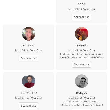
abba
Muž, 24 let,
Vysočina
Seznámit se
JirousXXL
jindra85
Muž, 31 let,
Vysočina
Muž, 41 let,
Vysočina
Hledám ženu. Chybí mi chuť a vůně
ženského těla, mazlení a drbání na
Seznámit se
zádech.. ;-) Zajdeme na kávu a
Seznámit se
uvidíme, jestli přeskočí jiskra?
petrm9119
matyys
Muž, 34 let,
Vysočina
Muž, 30 let,
Vysočina
Uprimny ,verny ,touto cestou
hledam nekoho s kym bych travil
Seznámit se
dlouhe chvile zasel ven nebo na