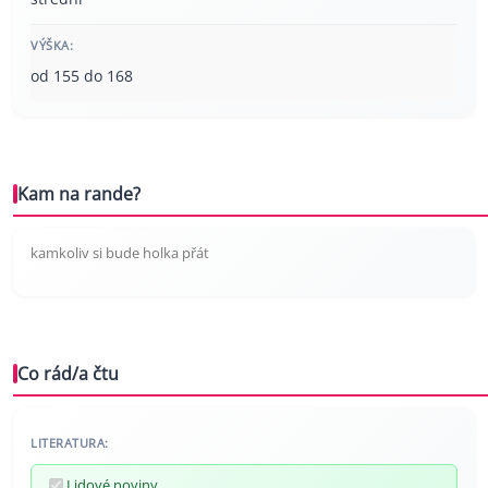
VÝŠKA:
od 155 do 168
Kam na rande?
kamkoliv si bude holka přát
Co rád/a čtu
LITERATURA:
Lidové noviny