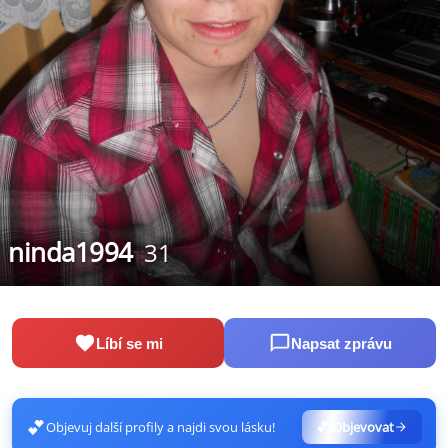
ninda1994
31
Líbí se mi
Napsat zprávu
💕
Objevuj další profily a najdi svou lásku!
💕 Objevovat