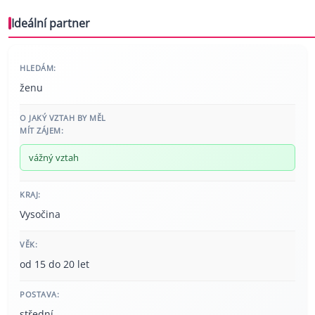
Ideální partner
HLEDÁM:
ženu
O JAKÝ VZTAH BY MĚL
MÍT ZÁJEM:
vážný vztah
KRAJ:
Vysočina
VĚK:
od 15 do 20 let
POSTAVA:
střední