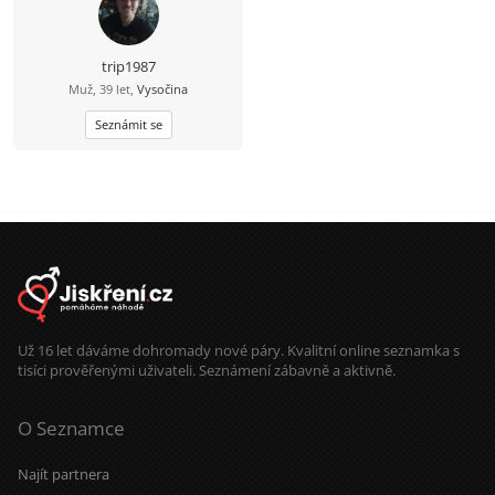
trip1987
Muž, 39 let,
Vysočina
Seznámit se
Už 16 let dáváme dohromady nové páry. Kvalitní online seznamka s
tisíci prověřenými uživateli. Seznámení zábavně a aktivně.
O Seznamce
Najít partnera