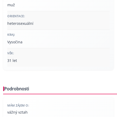
muž
ORIENTACE:
heterosexuální
KRAJ:
Vysočina
VĚK:
31 let
Podrobnosti
MÁM ZÁJEM O:
vážný vztah