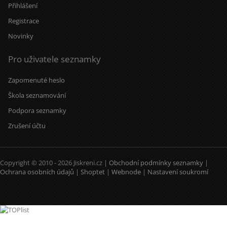
Přihlášení
Registrace
Novinky
Pro uživatele seznamky
Zapomenuté heslo
Škola seznamování
Podpora seznamky
Zrušení účtu
Copyright © 2010 - 2026 Jiskreni.cz |
Obchodní podmínky seznamky
|
Ochrana osobních údajů
|
Shoptet
|
Webnode
|
Nastavení soukromí