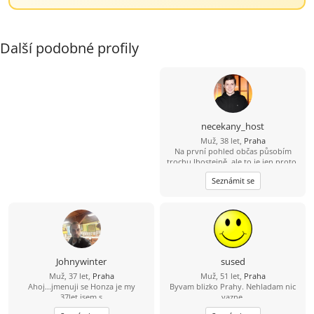
Další podobné profily
necekany_host
Muž, 38 let,
Praha
Na první pohled občas působím
trochu lhostejně, ale to je jen proto,
že svět raději tiše vnímám, než abych
Seznámit se
měl potřebu ho neustále
komentovat. Pokud se se mnou
naučíš sdílet tohle ticho, jiskra
přeskočí sama.
Johnywinter
sused
Muž, 37 let,
Praha
Muž, 51 let,
Praha
Ahoj...jmenuji se Honza je my
Byvam blizko Prahy. Nehladam nic
37let,jsem s
vazne.
prahy,svobodný,bezdětní. Touto