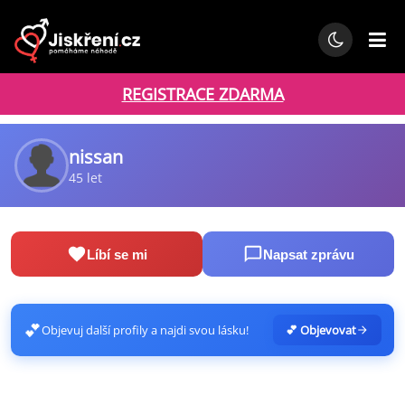
REGISTRACE ZDARMA
nissan
45 let
Líbí se mi
Napsat zprávu
💕
Objevuj další profily a najdi svou lásku!
💕 Objevovat