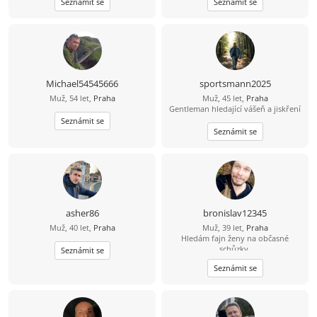
Seznámit se
Seznámit se
cestou bych se rad seznámil se
sympatickou slečnou/ženou která vi
co chce a myslí to s tím seznamenim
vážně a nechce si jen dopisovat ale
chce a je ochotná vyměnit písmenka
za realné/osobní seznámení. Pokud
ještě existuje slečna/žena která má
stejný pohled a názor na věc, tak
Michael54545666
sportsmann2025
budu moc rád když my napíšeš a
Muž, 54 let,
Praha
Muž, 45 let,
Praha
třeba se domluvíme rovnou na
Gentleman hledající vášeň a jiskření
schůzce nebo si vyměníme kontakt.
Každopádně mé Tel.číslo 735731152.
Seznámit se
Stačí napsat a ja se ozvu...:-))...
Seznámit se
asher86
bronislav12345
Muž, 40 let,
Praha
Muž, 39 let,
Praha
Hledám fajn ženy na občasné
schůzky.
Seznámit se
Seznámit se