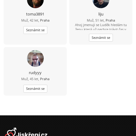
toma3891
liju
Muž, 42 let,
Praha
Muž, 51 let,
Praha
Ahoj jmenuji se Luděk hledám tu
ženu která už nechce trávit čas v
Seznámit se
samotě život je krátký pojďme si ho
Seznámit se
pořádně užít :-) .
rudyyy
Muž, 45 let,
Praha
Seznámit se