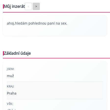
Můj inzerát
<
>
ahoj,hledám pohlednou paní na sex.
Základní údaje
JSEM:
muž
KRAJ:
Praha
VĚK: