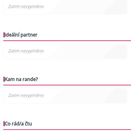
Ideální partner
Kam na rande?
Co rád/a čtu