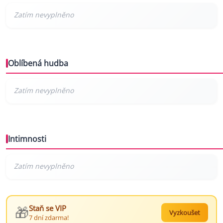
Oblíbená hudba
Intimnosti
🎁
Staň se VIP
Vyzkoušet
7 dní zdarma!