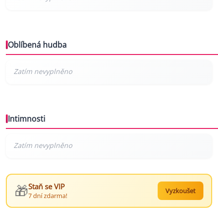
Oblíbená hudba
Intimnosti
🎁
Staň se VIP
Vyzkoušet
7 dní zdarma!