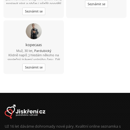
postavit plot a občas i přežít pondělí
Seznámit se
????
Seznámit se
kopecaas
Muž, 30 let,
Pardubický
Klidně napiš ;) hledám někoho na
společný trávení volnýho času. Dál
se uvidí podle sympatií. Inteligentní
Seznámit se
pohodář, rád sportuju, rád si přečtu
knížku.
Už 16 let dáváme dohromady nové páry. Kvalitní online seznamka s