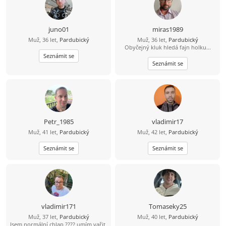
Rád jezdím a trávím čas u vody,
paddleboard mám v oblibě atd.
Mám rád procházky, výlety autem,
případně bych rád někdy i
juno01
miras1989
zakempoval a podle možností
Muž, 36 let,
Pardubický
Muž, 36 let,
Pardubický
přenocoval v přírodě v autě. Mám
Obyčejný kluk hledá fajn holku...
rád hudbu, ta mi dává energii. Z
Seznámit se
filmů mě baví sci-fi, fantasy,
dobrodružné a podle skutečné
Seznámit se
události – zkrátka asi všechno kromě
hororů, ty mě nebaví. Pokud máš
další otázky a chtěla by ses seznámit,
budu rád. Zatím ahoj .
Petr_1985
vladimir17
Muž, 41 let,
Pardubický
Muž, 42 let,
Pardubický
Seznámit se
Seznámit se
vladimir171
Tomaseky25
Muž, 37 let,
Pardubický
Muž, 40 let,
Pardubický
Jsem normální chlap ???? umím vařit,