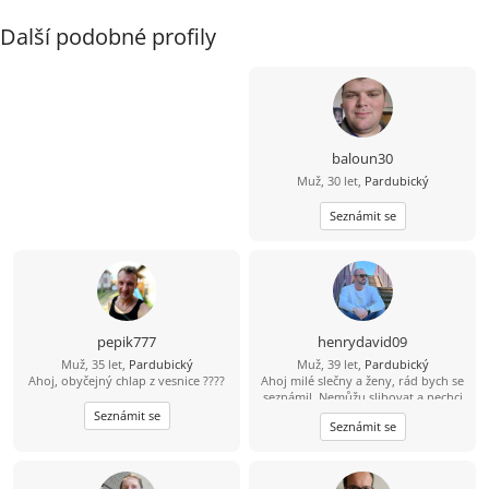
Další podobné profily
baloun30
Muž, 30 let,
Pardubický
Seznámit se
pepik777
henrydavid09
Muž, 35 let,
Pardubický
Muž, 39 let,
Pardubický
Ahoj, obyčejný chlap z vesnice ????
Ahoj milé slečny a ženy, rád bych se
seznámil. Nemůžu slibovat a nechci
hory doly a modré z nebes. To, jaký
Seznámit se
Seznámit se
vztah se časem vyvine, ukáže až
osobní schůzka a čas. Jsem
svobodný, bezdětný a pracující –
možná o něco víc, než je normální.