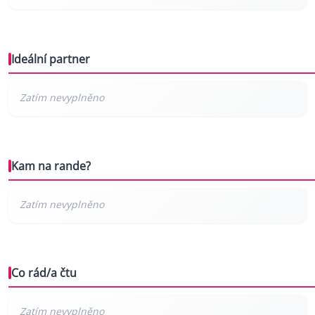
Ideální partner
Kam na rande?
Co rád/a čtu