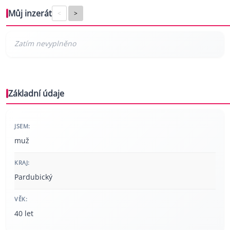
Můj inzerát
<
>
Základní údaje
JSEM:
muž
KRAJ:
Pardubický
VĚK:
40 let