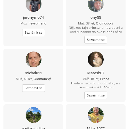
právě našli. Tak co, vezmeš mě do
party? Třeba zjistíme, že ty nejlepší
příběhy začínají úplně obyčejnou
zprávou. ????
jeronymo74
ony88
Muž,
nevyplneno
Muž, 38 let,
Olomoucký
Nějakou fajn princeznu na zlobeni a
když si padnm do oka klidně i něco
Seznámit se
vic
Seznámit se
michal011
Matesb07
Muž, 40 let,
Olomoucký
Muž, 18 let,
Praha
Hledám něco dlouhodobého, ale
jsem otevřený i něčemu
Seznámit se
krátkodobému či jednorázovému.
Seznámit se
vadianvadian
Milan1977