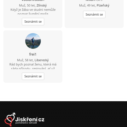
Muž, 50 let,
Zlínský
Muž, 49 let,
Plzeňský
Když je žába ve studni nemůže
poznat šumění moře
Seznámit se
Seznámit se
frei1
Muž, 58 let,
Liberecký
Rád bych poznal ženu, která má
ráda přírodu, cestování, ať už
obytným autem, na motorce, na
Seznámit se
kole a nebo výlet pěšky. Ráda zajde
do kina. Nebo na dovolenou k moři.
Možností je mnoho.