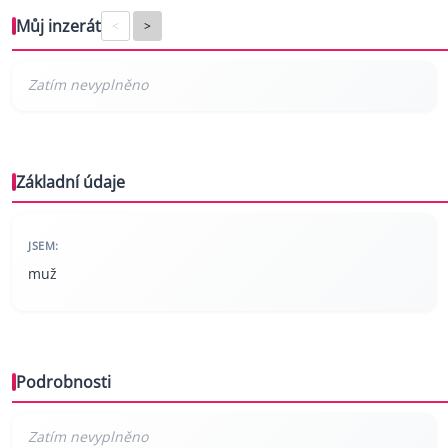
Můj inzerát
<
>
Základní údaje
JSEM:
muž
Podrobnosti