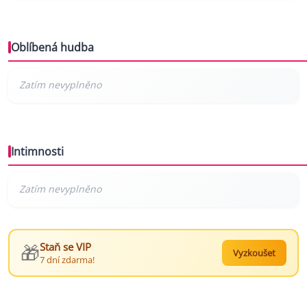
Oblíbená hudba
Intimnosti
🎁
Staň se VIP
Vyzkoušet
7 dní zdarma!