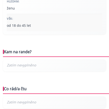
HLEDÁM:
ženu
VĚK:
od 18 do 45 let
Kam na rande?
Co rád/a čtu