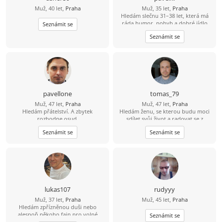
Muž, 40 let,
Praha
Muž, 35 let,
Praha
Hledám slečnu 31–38 let, která má
ráda humor, pohyb a dobré jídlo
Seznámit se
(ideálně i umí vařit ????). Mě baví
Seznámit se
lyžování, bowling a dlouhé jízdy na
kole – 80 km beru jako výzvu, ne
utrpení. Hledám někoho, s kým
bude fajn nejen na výletě, ale i doma
u večeře.
pavellone
tomas_79
Muž, 47 let,
Praha
Muž, 47 let,
Praha
Hledám přátelství. A zbytek
Hledám ženu, se kterou budu moci
rozhodne osud.
sdílet svůj život a radovat se z
každého nového dne v její
Seznámit se
Seznámit se
společnosti
lukas107
rudyyy
Muž, 37 let,
Praha
Muž, 45 let,
Praha
Hledám zpřízněnou duši nebo
alespoň někoho fajn pro volné
Seznámit se
chvíle. ????