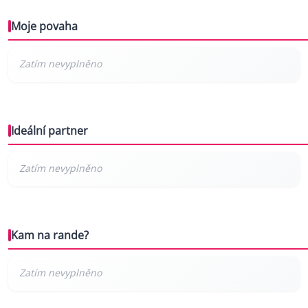
Moje povaha
Ideální partner
Kam na rande?