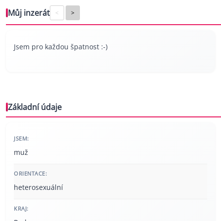
Můj inzerát
<
>
Jsem pro každou špatnost :-)
Základní údaje
JSEM:
muž
ORIENTACE:
heterosexuální
KRAJ: