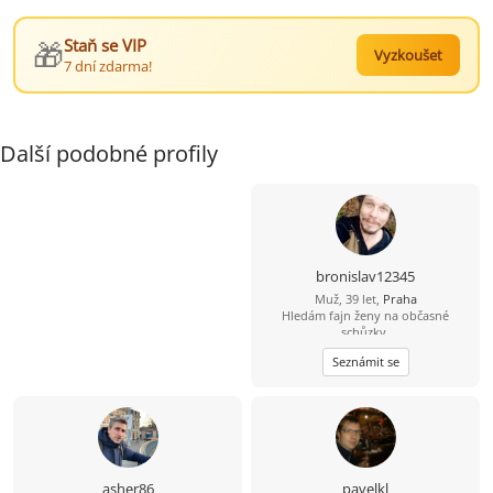
🎁
Staň se VIP
Vyzkoušet
7 dní zdarma!
Další podobné profily
bronislav12345
Muž, 39 let,
Praha
Hledám fajn ženy na občasné
schůzky.
Seznámit se
asher86
pavelkl