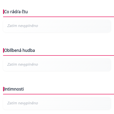
Co rád/a čtu
Oblíbená hudba
Intimnosti