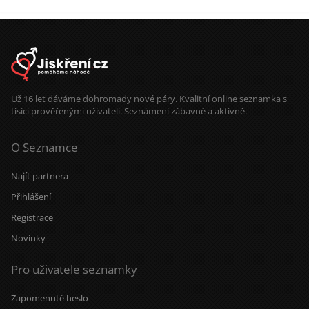
Už 16 let dáváme dohromady nové páry. Kvalitní online seznamka s
tisíci prověřenými uživateli. Seznámení zábavně a aktivně.
O Seznamce
Najít partnera
Přihlášení
Registrace
Novinky
Pro uživatele seznamky
Zapomenuté heslo