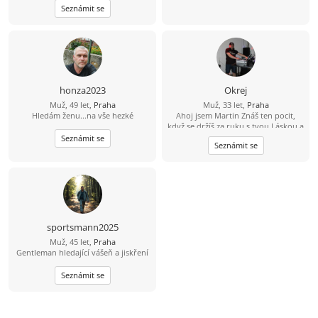
Seznámit se
honza2023
Okrej
Muž, 49 let,
Praha
Muž, 33 let,
Praha
Hledám ženu...na vše hezké
Ahoj jsem Martin Znáš ten pocit,
když se držíš za ruku s tvou Láskou a
čas jakoby neexistoval? Jsem 23 let,
Seznámit se
Seznámit se
sympatický, svobodný, muž se
smyslem pro humor a životem
zocelený hledá ženu, pro kterou
držení za ruce bude pouhá
předzvěst toho nádherného, co s
ním prožije. Miluji večerní
procházky, když slunce zapadá. Mám
oblíbenou trasu kolem Vltavy. A pak
sportsmann2025
společný návrat s posezením a
Muž, 45 let,
Praha
večeří v útulné hospůdce by mohlo
Gentleman hledající vášeň a jiskření
být příjemným zakončením hezkého
dne.
Seznámit se