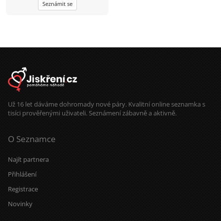
Seznámit se
měl potřebu ho neustále
komentovat. Pokud se se mnou
naučíš sdílet tohle ticho, jiskra
přeskočí sama.
Už 16 let dáváme dohromady nové páry. Kvalitní online seznamka s
tisíci prověřenými uživateli. Seznámení zábavně a aktivně.
O Seznamce
Najít partnera
Přihlášení
Registrace
Novinky