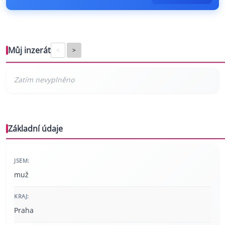
Můj inzerát
<
>
Základní údaje
JSEM:
muž
KRAJ:
Praha