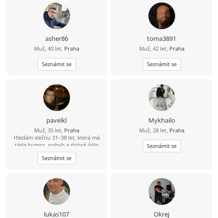
asher86
toma3891
Muž, 40 let,
Praha
Muž, 42 let,
Praha
Seznámit se
Seznámit se
pavelkl
Mykhailo
Muž, 35 let,
Praha
Muž, 28 let,
Praha
Hledám slečnu 31–38 let, která má
ráda humor, pohyb a dobré jídlo
Seznámit se
(ideálně i umí vařit ????). Mě baví
Seznámit se
lyžování, bowling a dlouhé jízdy na
kole – 80 km beru jako výzvu, ne
utrpení. Hledám někoho, s kým
bude fajn nejen na výletě, ale i doma
u večeře.
lukas107
Okrej