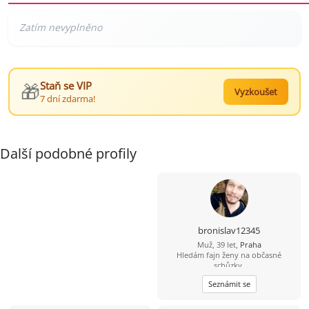
🎁
Staň se VIP
Vyzkoušet
7 dní zdarma!
Další podobné profily
bronislav12345
Muž, 39 let,
Praha
Hledám fajn ženy na občasné
schůzky.
Seznámit se