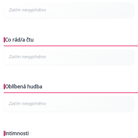
Co rád/a čtu
Oblíbená hudba
Intimnosti