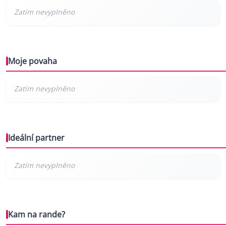
Moje povaha
Ideální partner
Kam na rande?