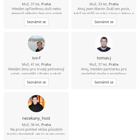
Muž, 37 let,
Praha
Muž, 33 let,
Praha
Hledám zpřízněnou duši nebo
Ahoj jsem Martin Znáš ten pocit,
alespoň někoho fajn pro volné
když se držíš za ruku s tvou Láskou a
chvíle. ????
čas jakoby neexistoval? Jsem 23 let,
Seznámit se
Seznámit se
sympatický, svobodný, muž se
smyslem pro humor a životem
zocelený hledá ženu, pro kterou
držení za ruce bude pouhá
předzvěst toho nádherného, co s
ním prožije. Miluji večerní
procházky, když slunce zapadá. Mám
oblíbenou trasu kolem Vltavy. A pak
ivo-f
tomas-j
společný návrat s posezením a
Muž, 41 let,
Praha
Muž, 37 let,
Praha
večeří v útulné hospůdce by mohlo
Hledám ženu pro trvalý pohodový
Ahoj, hledám partnerku pro
být příjemným zakončením hezkého
vztah, nejraději z Prahy a okolí.
společné chvíle a společnou
dne.
budoucnost. Rád bych se s někým
Seznámit se
Seznámit se
seznámil. Věřím, že skutečné
partnerství mezi 2 lidmi existuje. S
pozdravem, Tomáš
necekany_host
Muž, 38 let,
Praha
Na první pohled občas působím
trochu lhostejně, ale to je jen proto,
že svět raději tiše vnímám, než abych