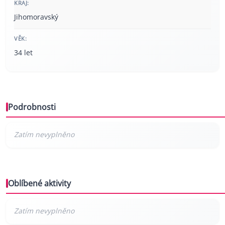
KRAJ:
Jihomoravský
VĚK:
34 let
Podrobnosti
Oblíbené aktivity