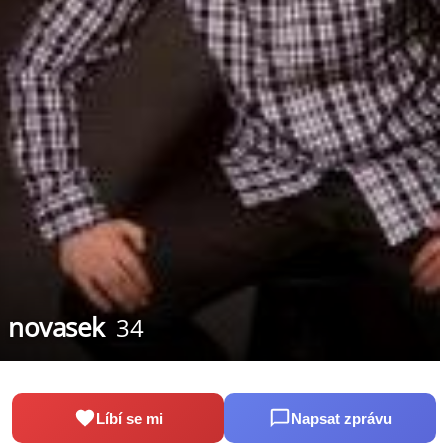
novasek
34
Líbí se mi
Napsat zprávu