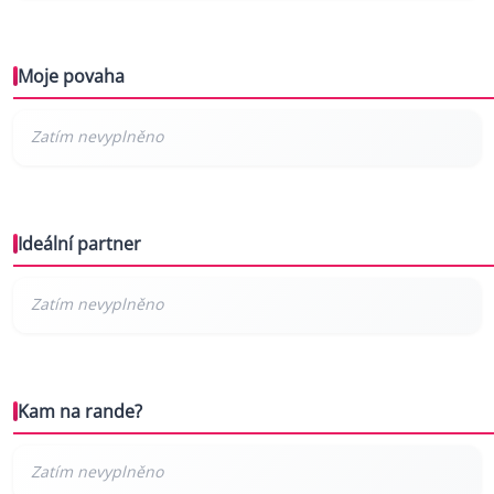
Moje povaha
Ideální partner
Kam na rande?