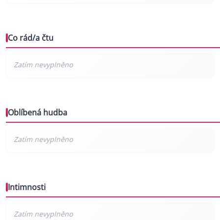
Co rád/a čtu
Oblíbená hudba
Intimnosti