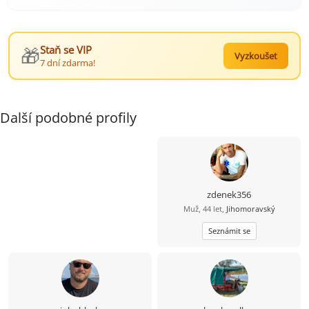
🎁
Staň se VIP
Vyzkoušet
7 dní zdarma!
Další podobné profily
zdenek356
Muž, 44 let,
Jihomoravský
Seznámit se