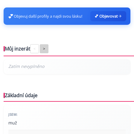
💕
Objevuj další profily a najdi svou lásku!
💕 Objevovat
Můj inzerát
<
>
Základní údaje
JSEM:
muž