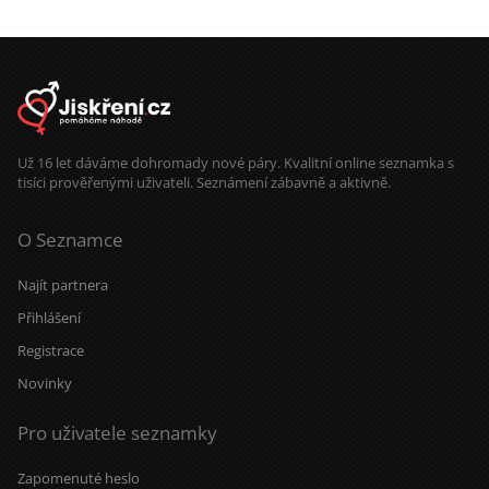
Už 16 let dáváme dohromady nové páry. Kvalitní online seznamka s
tisíci prověřenými uživateli. Seznámení zábavně a aktivně.
O Seznamce
Najít partnera
Přihlášení
Registrace
Novinky
Pro uživatele seznamky
Zapomenuté heslo