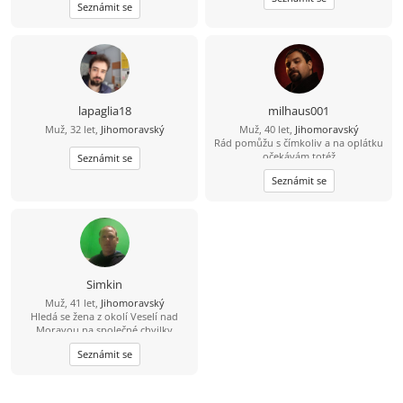
Seznámit se
života .
lapaglia18
milhaus001
Muž, 32 let,
Jihomoravský
Muž, 40 let,
Jihomoravský
Rád pomůžu s čímkoliv a na oplátku
očekávám totéž
Seznámit se
Seznámit se
Simkin
Muž, 41 let,
Jihomoravský
Hledá se žena z okolí Veselí nad
Moravou na společné chvilky
Seznámit se