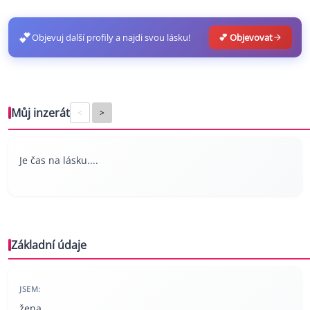
💕
Objevuj další profily a najdi svou lásku!
💕 Objevovat
Můj inzerát
<
>
Je čas na lásku....
Základní údaje
JSEM:
žena