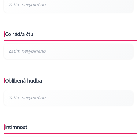
Co rád/a čtu
Oblíbená hudba
Intimnosti