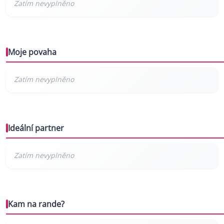
Moje povaha
Ideální partner
Kam na rande?