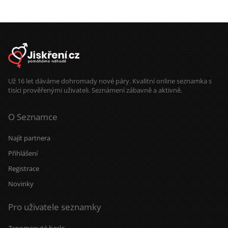
Už 16 let dáváme dohromady nové páry. Kvalitní online seznamka s
tisíci prověřenými uživateli. Seznámení zábavně a aktivně.
O Seznamce
Najít partnera
Přihlášení
Registrace
Novinky
Pro uživatele seznamky