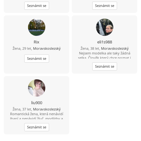
Seznámit se
Seznámit se
Rix
eli1s988
Žena, 29 let,
Moravskoslezský
Žena, 38 let,
Moravskoslezský
Nejsem modelka ale taky žádná
selka. Člověk který chce poznat i
Seznámit se
něco jiného nebo pravého:)
Seznámit se
liu900
Žena, 37 let,
Moravskoslezský
Romantická žena, která nenávidí
lhaní a nenávidí žluč, modlitby a
strach z Boha, tichá a láskyplná,
Seznámit se
hledá stabilitu a šťastný život.