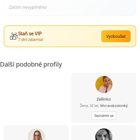
🎁
Staň se VIP
Vyzkoušet
7 dní zdarma!
Další podobné profily
Zellinko
Žena, 32 let,
Moravskoslezský
Seznámit se