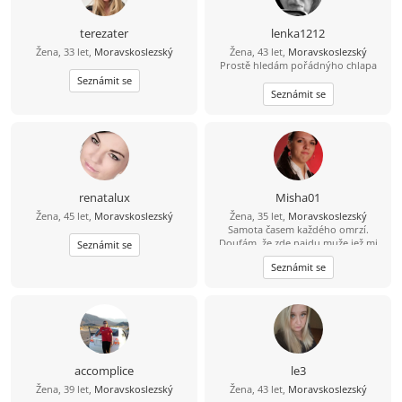
terezater
lenka1212
Žena, 33 let,
Moravskoslezský
Žena, 43 let,
Moravskoslezský
Prostě hledám pořádnýho chlapa
Seznámit se
Seznámit se
renatalux
Misha01
Žena, 45 let,
Moravskoslezský
Žena, 35 let,
Moravskoslezský
Samota časem každého omrzí.
Doufám, že zde najdu muže jež mi
Seznámit se
pomuže tu samotu odehnat.
Seznámit se
accomplice
le3
Žena, 39 let,
Moravskoslezský
Žena, 43 let,
Moravskoslezský