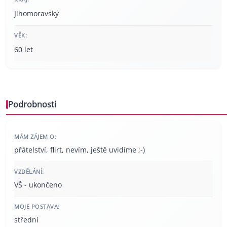
Jihomoravský
VĚK:
60 let
Podrobnosti
MÁM ZÁJEM O:
přátelství, flirt, nevím, ještě uvidíme ;-)
VZDĚLÁNÍ:
VŠ - ukončeno
MOJE POSTAVA:
střední