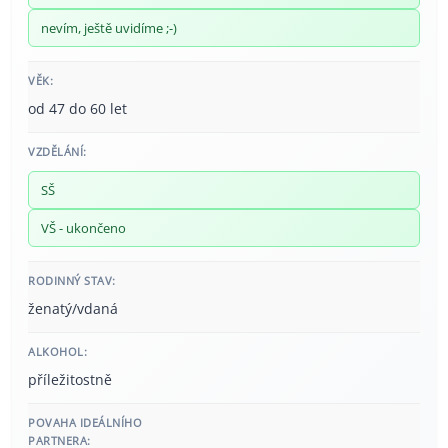
nevím, ještě uvidíme ;-)
VĚK:
od 47 do 60 let
VZDĚLÁNÍ:
SŠ
VŠ - ukončeno
RODINNÝ STAV:
ženatý/vdaná
ALKOHOL:
příležitostně
POVAHA IDEÁLNÍHO
PARTNERA: