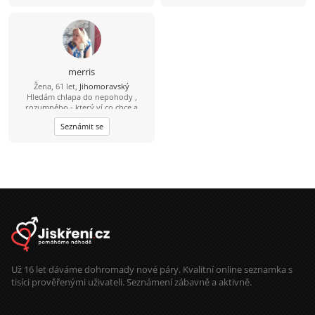
merris
Žena, 61 let,
Jihomoravský
Hledám chlapa do nepohody ,
rozumného - který ví co chce a
dovede si toho vážit.
Seznámit se
Už 16 let dáváme dohromady nové páry. Kvalitní online seznamka s
tisíci prověřenými uživateli. Seznámení zábavně a aktivně.