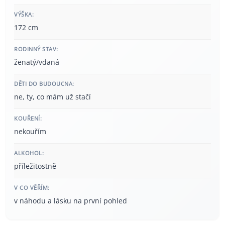
VÝŠKA:
172 cm
RODINNÝ STAV:
ženatý/vdaná
DĚTI DO BUDOUCNA:
ne, ty, co mám už stačí
KOUŘENÍ:
nekouřím
ALKOHOL:
příležitostně
V CO VĚŘÍM:
v náhodu a lásku na první pohled