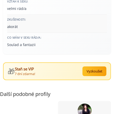
VZTAH K SEXU:
velmi rád/a
ZKUŠENOSTI:
akorát
CO MÁM V SEXU RÁD/A:
Soulad a fantazii
🎁
Staň se VIP
Vyzkoušet
7 dní zdarma!
Další podobné profily