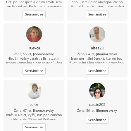
Děti jsou dospělé a v tuto chvíli jsem
Ahoj, jsem úplně obyčejná, ale po
jen já a mí psi. Ráda bych to změnila
životních zkušenostech taky možná
- doufám, že najdu někoho, kdo
náročná. Ráda bych skrze přátelství
Seznámit se
Seznámit se
bude mít rád mne i moje chlupáče.
poznala muže pro život, který je
Zahrada je mojí chloubou, ale už na
upřímný, má své hodnoty ujasněné
ni sama nestačím - je příliš veliká pro
a ví co chce.
jednoho. Odpočívat na terase u grilu
nebo s knížkou, vycházky se psy..
Přidáš se? :)
70evca
altea23
Žena, 55 let,
Jihomoravský
Žena, 64 let,
Jihomoravský
Hledám vážný vztah , z Brna ,zatím
Jsem normální ženská, kterou baví
jenom kamaráda a pak se uvidí.Ráda
život. Mám ráda přírodu, procházky,
chodím na vycházky. výlety mám
tanec, vaření a takové obyčejné věci.
Seznámit se
Seznámit se
ráda přírodu, někdy zajdu na
kávičku a do kina.
color
cassie205
Žena, 67 let,
Jihomoravský
Žena, 56 let,
Jihomoravský
muž 60-69 let, vyšší, kus pohledného
chlapa, do 20 km od Vyškova,
Seznámit se
milující přírodu , zvířata ------- najde
Seznámit se
se?