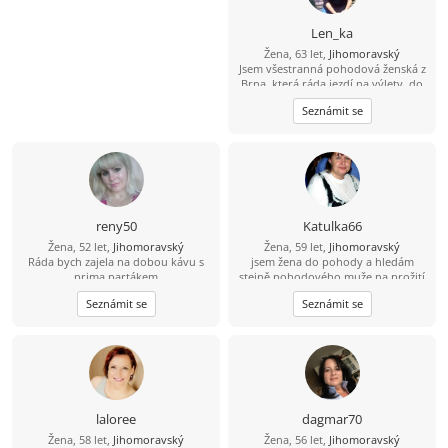
Len_ka
Žena, 63 let,
Jihomoravský
Jsem všestranná pohodová ženská z
Brna, která ráda jezdí na výlety, do
divadla, na lyže, k moři. Mám už
Seznámit se
odrostlé děti, a tak hledám chytrýho
chlapa se smyslem pro humor, který
je nad věcí a taky by chtěl s někým
trávit volný čas.
reny50
Katulka66
Žena, 52 let,
Jihomoravský
Žena, 59 let,
Jihomoravský
Ráda bych zajela na dobou kávu s
jsem žena do pohody a hledám
prima partákem
stejně pohodového muže na prožití
společných chvil v životě.
Seznámit se
Seznámit se
laloree
dagmar70
Žena, 58 let,
Jihomoravský
Žena, 56 let,
Jihomoravský