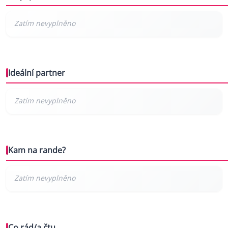
Ideální partner
Kam na rande?
Co rád/a čtu