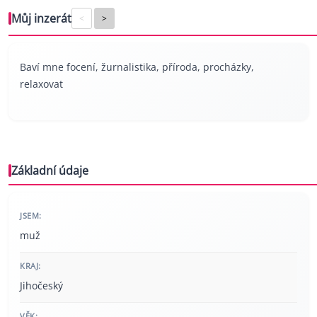
Můj inzerát
<
>
Baví mne focení, žurnalistika, příroda, procházky,
relaxovat
Základní údaje
JSEM:
muž
KRAJ:
Jihočeský
VĚK: