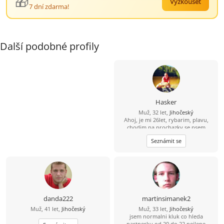
🎁
Vyzkoušet
7 dní zdarma!
Další podobné profily
Hasker
Muž, 32 let,
Jihočeský
Ahoj, je mi 26let, rybarim, plavu,
chodim na prochazky se psem
Seznámit se
danda222
martinsimanek2
Muž, 41 let,
Jihočeský
Muž, 33 let,
Jihočeský
jsem normalni kluk co hleda
partnerku od 20 do 22 nejlepe