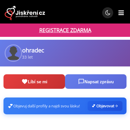
REGISTRACE ZDARMA
ohradec
33 let
Líbí se mi
Napsat zprávu
💕
Objevuj další profily a najdi svou lásku!
💕 Objevovat