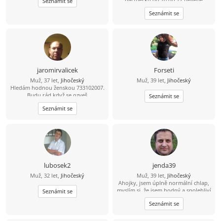
Seznámit se
Seznámit se
jaromirvalicek
Forseti
Muž, 37 let,
Jihočeský
Muž, 39 let,
Jihočeský
Hledám hodnou ženskou 733102007.
Budu rád když se ozveš
Seznámit se
Seznámit se
lubosek2
jenda39
Muž, 32 let,
Jihočeský
Muž, 39 let,
Jihočeský
Ahojky, jsem úplně normální chlap,
myslím si, že jsem hodný a spolehliví
Seznámit se
a že nezkazím žádnou srandu.
Seznámit se
Hledám k sobě partnerku na
společnou a pohodovou cestu
životem. Malé dítě není