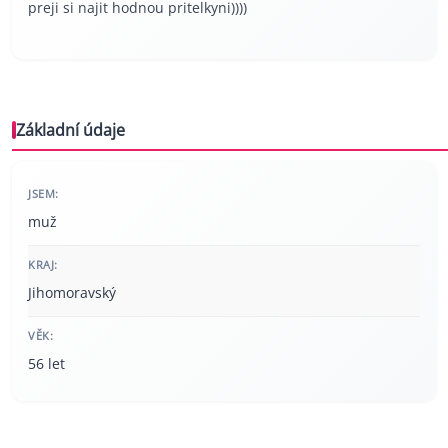
preji si najit hodnou pritelkyni))))
Základní údaje
JSEM:
muž
KRAJ:
Jihomoravský
VĚK:
56 let