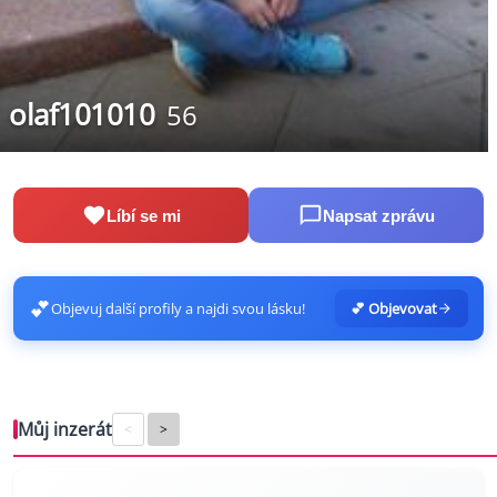
olaf101010
56
Líbí se mi
Napsat zprávu
💕
Objevuj další profily a najdi svou lásku!
💕 Objevovat
Můj inzerát
<
>