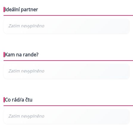
Ideální partner
Kam na rande?
Co rád/a čtu