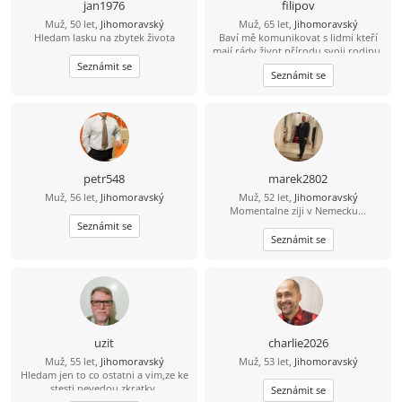
jan1976
filipov
Muž, 50 let,
Jihomoravský
Muž, 65 let,
Jihomoravský
Hledam lasku na zbytek života
Baví mě komunikovat s lidmi kteří
mají rády život přírodu svoji rodinu.
Mám rád činnost která potěší
Seznámit se
Seznámit se
pomůže....
petr548
marek2802
Muž, 56 let,
Jihomoravský
Muž, 52 let,
Jihomoravský
Momentalne ziji v Nemecku...
Seznámit se
Seznámit se
uzit
charlie2026
Muž, 55 let,
Jihomoravský
Muž, 53 let,
Jihomoravský
Hledam jen to co ostatni a vim,ze ke
stesti nevedou zkratky.
Seznámit se