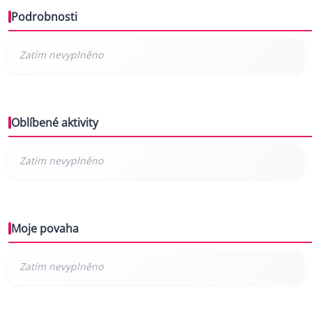
Podrobnosti
Oblíbené aktivity
Moje povaha