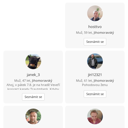
hosttvo
Muž, 59 let,
Jihomoravský
Seznámit se
janek_3
jiri12321
Muž, 47 let,
Jihomoravský
Muž, 61 let,
Jihomoravský
Ahoj, v pátek 7.8. je na hradě Veveří
Pohodovou ženu
koncert kapely Trautmberk. Kdyby
se Ti chtělo, tak mám na Wats Appu
Seznámit se
Seznámit se
čerstvou fotku :-) 773 908 225 Jan