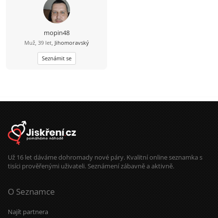
mopin48
Muž, 39 let,
Jihomoravský
Seznámit se
Už 16 let dáváme dohromady nové páry. Kvalitní online seznamka s
tisíci prověřenými uživateli. Seznámení zábavně a aktivně.
O Seznamce
Najít partnera