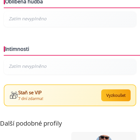
Oblíbená hudba
Intimnosti
🎁
Staň se VIP
Vyzkoušet
7 dní zdarma!
Další podobné profily