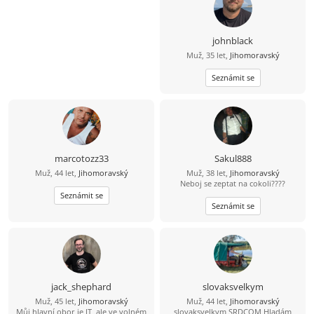
johnblack
Muž, 35 let,
Jihomoravský
Seznámit se
marcotozz33
Sakul888
Muž, 44 let,
Jihomoravský
Muž, 38 let,
Jihomoravský
Neboj se zeptat na cokoli????
Seznámit se
Seznámit se
jack_shephard
slovaksvelkym
Muž, 45 let,
Jihomoravský
Muž, 44 let,
Jihomoravský
Můj hlavní obor je IT, ale ve volném
slovaksvelkym SRDCOM Hladám