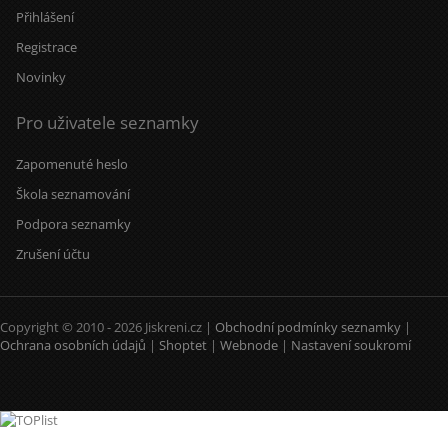
Přihlášení
Registrace
Novinky
Pro uživatele seznamky
Zapomenuté heslo
Škola seznamování
Podpora seznamky
Zrušení účtu
Copyright © 2010 - 2026 Jiskreni.cz |
Obchodní podmínky seznamky
|
Ochrana osobních údajů
|
Shoptet
|
Webnode
|
Nastavení soukromí