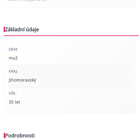
Základní údaje
JSEM:
muž
KRAJ:
Jihomoravský
VĚK:
35 let
Podrobnosti