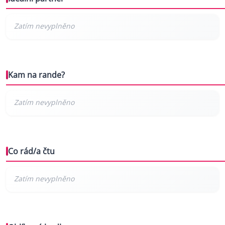
Kam na rande?
Co rád/a čtu