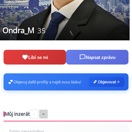
Ondra_M
35
Líbí se mi
Napsat zprávu
💕
Objevuj další profily a najdi svou lásku!
💕 Objevovat
Můj inzerát
<
>