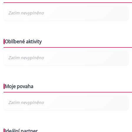
Oblíbené aktivity
Moje povaha
Ideální partner