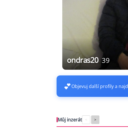
ondras20
39
💕
Objevuj další profily a najd
Můj inzerát
<
>