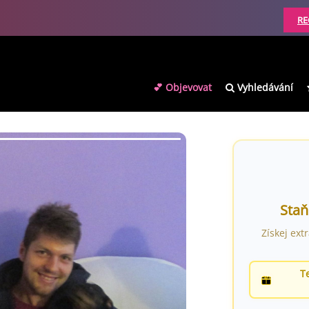
RE
💕 Objevovat
Vyhledávání
Staň
Získej ext
T