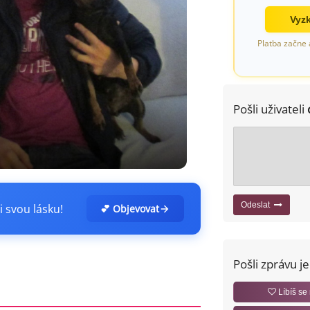
Vyzk
Platba začne 
Pošli uživateli
Odeslat
i svou lásku!
💕 Objevovat
Pošli zprávu j
Líbíš se