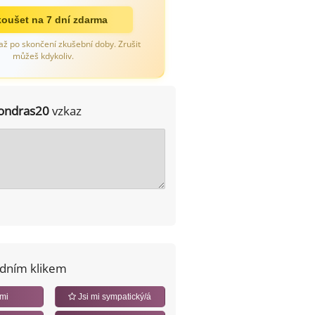
oušet na 7 dní zdarma
až po skončení zkušební doby. Zrušit
můžeš kdykoliv.
ondras20
vzkaz
edním klikem
 mi
Jsi mi sympatický/á