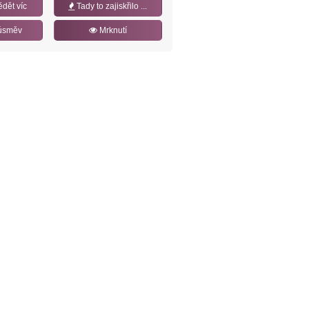
ědět víc
Tady to zajiskřilo ...
úsměv
Mrknutí