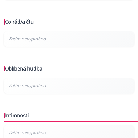
Co rád/a čtu
Oblíbená hudba
Intimnosti