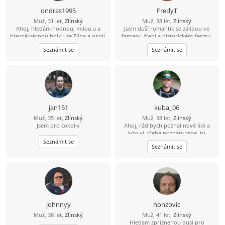
ondras1995
FredyT
Muž, 31 let,
Zlínský
Muž, 38 let,
Zlínský
Ahoj, hledám hodnou, milou a a
Jsem duší romantik se zálibou ve
hlavně věrnou holku ze Zlína a okolí.
fantasy, čtení a historickém šermu.
Požaduji věk 18-30. Mám rád
Rád si zajdu do kina a na různé akce.
Seznámit se
Seznámit se
procházky po přírodě posezení u
Nekuřák a pijící jen příležitostně,
šálku dobré kávi i čaje. Chci, aby
nebo lépe nikdy.
jsme spolu tahali spolu za jeden
provaz a měli spolu pořád na sebe
dost času. Dej mi vědět, Zda-li tě můj
inzerát zaujal. Klidně mi napiš na
Whatsapp, číslo ti milerád dám.
Napiš na 734116792,hned odepisuji.
jan151
kuba_06
Muž, 35 let,
Zlínský
Muž, 38 let,
Zlínský
Jsem pro cokoliv
Ahoj, rád bych poznal nové lidi a
kdo ví, třeba poznám tebe, tu
pravou...
Seznámit se
Seznámit se
johnnyy
honzovic
Muž, 38 let,
Zlínský
Muž, 41 let,
Zlínský
Hledam zpriznenou dusi pro