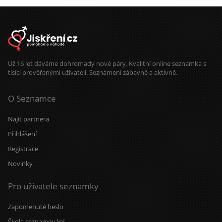
Už 16 let dáváme dohromady nové páry. Kvalitní online seznamka s
tisíci prověřenými uživateli. Seznámení zábavně a aktivně.
O Seznamce
Najít partnera
Přihlášení
Registrace
Novinky
Pro uživatele seznamky
Zapomenuté heslo
Škola seznamování