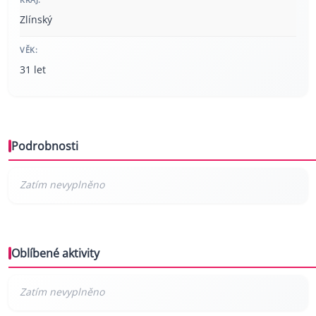
Zlínský
VĚK:
31 let
Podrobnosti
Oblíbené aktivity