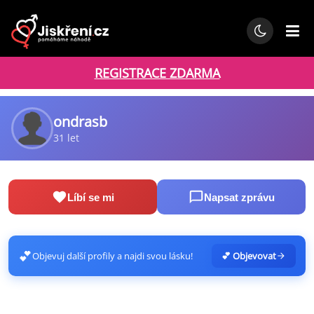
REGISTRACE ZDARMA
ondrasb
31 let
Líbí se mi
Napsat zprávu
💕
Objevuj další profily a najdi svou lásku!
💕 Objevovat