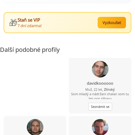
🎁
Staň se VIP
Vyzkoušet
7 dní zdarma!
Další podobné profily
davidkoooooo
Muž, 22 let,
Zlínský
Som mladý a nádržani chalan som tu
len pre zábavu
Seznámit se