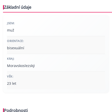
Základní údaje
JSEM:
muž
ORIENTACE:
bisexuální
KRAJ:
Moravskoslezský
VĚK:
23 let
Podrobnosti