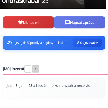
ondraskrabal
23
Líbí se mi
Napsat zprávu
💕
Objevuj další profily a najdi svou lásku!
💕 Objevovat
Můj inzerát
<
>
Jsem Bi je mi 23 a hledám holku na vztah a něco víc