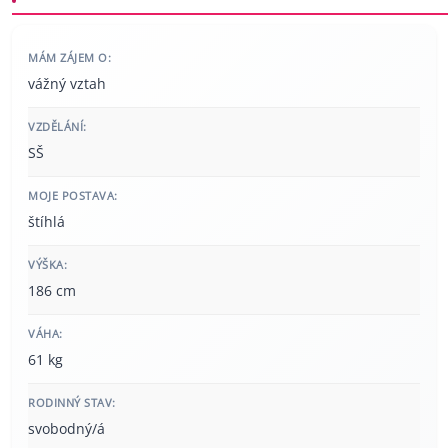
MÁM ZÁJEM O:
vážný vztah
VZDĚLÁNÍ:
SŠ
MOJE POSTAVA:
štíhlá
VÝŠKA:
186 cm
VÁHA:
61 kg
RODINNÝ STAV:
svobodný/á