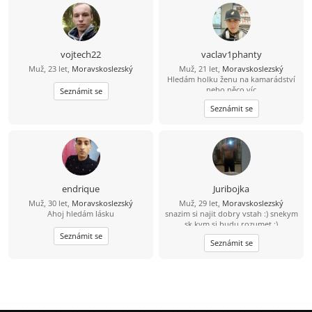
vojtech22
vaclav1phanty
Muž, 23 let,
Moravskoslezský
Muž, 21 let,
Moravskoslezský
Hledám holku ženu na kamarádství
nebo něco víc
Seznámit se
Seznámit se
endrique
Juribojka
Muž, 30 let,
Moravskoslezský
Muž, 29 let,
Moravskoslezský
Ahoj hledám lásku
snazim si najit dobry vstah :) snekym
sk kym si budu rozumet :)
Seznámit se
Seznámit se