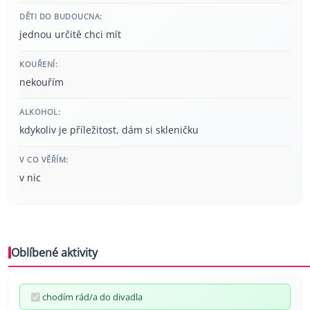
DĚTI DO BUDOUCNA:
jednou určitě chci mít
KOUŘENÍ:
nekouřím
ALKOHOL:
kdykoliv je příležitost, dám si skleničku
V CO VĚŘÍM:
v nic
Oblíbené aktivity
chodím rád/a do divadla