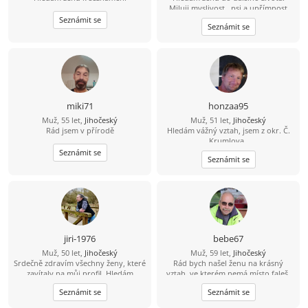
Miluji myslivost , psi a upřímnost
Seznámit se
Seznámit se
miki71
honzaa95
Muž, 55 let,
Jihočeský
Muž, 51 let,
Jihočeský
Rád jsem v přírodě
Hledám vážný vztah, jsem z okr. Č.
Krumlova,.
Seznámit se
Seznámit se
jiri-1976
bebe67
Muž, 50 let,
Jihočeský
Muž, 59 let,
Jihočeský
Srdečně zdravím všechny ženy, které
Rád bych našel ženu na krásný
zavítaly na můj profil. Hledám
vztah, ve kterém nemá místo faleš.
pohodovou ženu, která pečuje o své
Ženu které bych mohl věřit.
Seznámit se
Seznámit se
tělo i duši, žije vědomě a aktivně.
Jsem člověk, který ví, že hledá jednu