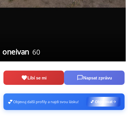
oneivan
60
Líbí se mi
Napsat zprávu
💕
Objevuj další profily a najdi svou lásku!
💕 Objevovat