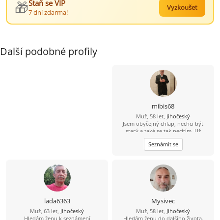
🎁
Staň se VIP
Vyzkoušet
7 dní zdarma!
Další podobné profily
mibis68
Muž, 58 let,
Jihočeský
Jsem obyčejný chlap, nechci být
starý a také se tak necítím. Už
dlouho jsem někomu neřekl
Seznámit se
"miláčku, lásko". Chtěl bych poznat
spíše štíhlou ženu, která by to chtěla
slyšet a které bych stál za to, abych
to i já slyšel iod ní. Jinak dílna,
zahrádka, dům, kolo, voda,
houbaření, cross golf, trochu tanec,
hudba, atd.
lada6363
Mysivec
Muž, 63 let,
Jihočeský
Muž, 58 let,
Jihočeský
Hledám ženu k seznámení
Hledám ženu do dalšího života.