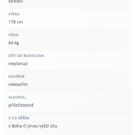
střední
VÝŠKA:
178 cm
VÁHA:
84 kg
DĚTI DO BUDOUCNA:
neplánuji
KOUŘENÍ:
nekouřím
ALKOHOL:
příležitostně
V CO VĚŘÍM:
v Boha či jinou vyšší sílu