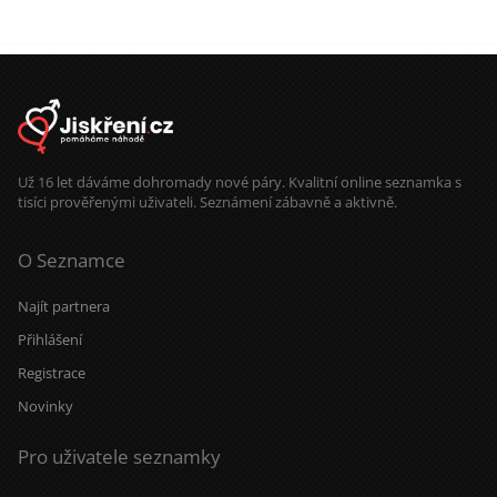
Už 16 let dáváme dohromady nové páry. Kvalitní online seznamka s
tisíci prověřenými uživateli. Seznámení zábavně a aktivně.
O Seznamce
Najít partnera
Přihlášení
Registrace
Novinky
Pro uživatele seznamky