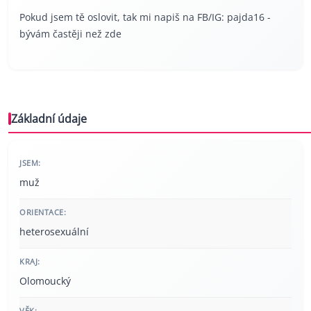
Pokud jsem tě oslovit, tak mi napiš na FB/IG: pajda16 -
bývám častěji než zde
Základní údaje
JSEM:
muž
ORIENTACE:
heterosexuální
KRAJ:
Olomoucký
VĚK: