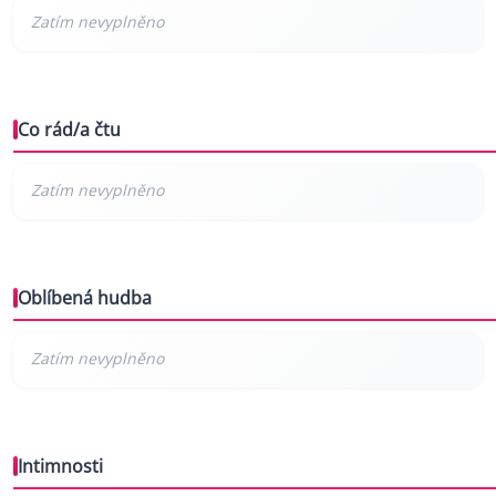
Co rád/a čtu
Oblíbená hudba
Intimnosti