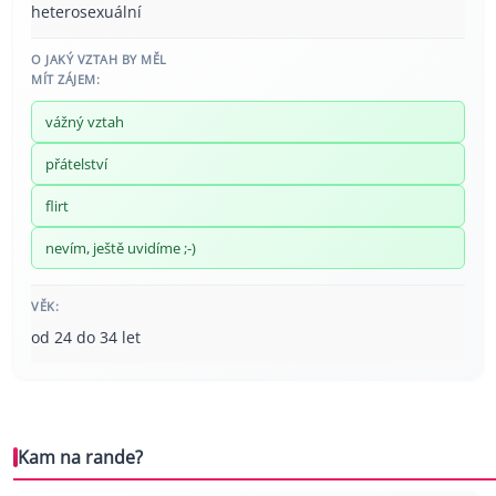
heterosexuální
O JAKÝ VZTAH BY MĚL
MÍT ZÁJEM:
vážný vztah
přátelství
flirt
nevím, ještě uvidíme ;-)
VĚK:
od 24 do 34 let
Kam na rande?