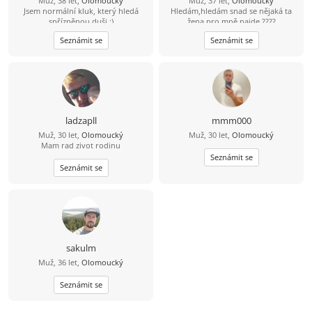
Muž, 38 let,
Olomoucký
Muž, 37 let,
Olomoucký
Jsem normální kluk, který hledá
Hledám,hledám snad se nějaká ta
spřízněnou duši :)
žena pro mně najde ????
Seznámit se
Seznámit se
ladzapll
mmm000
Muž, 30 let,
Olomoucký
Muž, 30 let,
Olomoucký
Mam rad zivot rodinu
Seznámit se
Seznámit se
sakulm
Muž, 36 let,
Olomoucký
Seznámit se