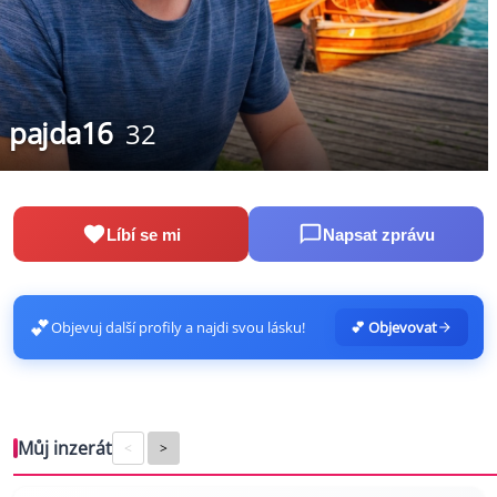
pajda16
32
Líbí se mi
Napsat zprávu
💕
Objevuj další profily a najdi svou lásku!
💕 Objevovat
Můj inzerát
<
>