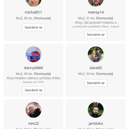
michal011
mensp14
Muž, 40 let,
Olomoucký
Muž, 31 let,
Olomoucký
Ahoj, rád poznám mladou a
pozitivně smýšlející ženu, která
Seznámit se
nezkazí žádnou legraci.
Seznámit se
danny6666
dave92
Muž, 40 let,
Olomoucký
Muž, 34 let,
Olomoucký
Ahoj hledám reálnou schůzku třeba
časem víc ????
Seznámit se
Seznámit se
neo22
jansluka