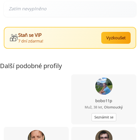
🎁
Staň se VIP
Vyzkoušet
7 dní zdarma!
Další podobné profily
bobo11p
Muž, 38 let,
Olomoucký
Seznámit se