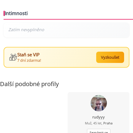
Intimnosti
🎁
Staň se VIP
Vyzkoušet
7 dní zdarma!
Další podobné profily
rudyyy
Muž, 45 let,
Praha
Seznámit se