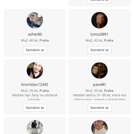
asher86
toma3891
Muž, 40 let,
Praha
Muž, 42 let,
Praha
Seznámit se
Seznámit se
bronislav12345
pavelkl
Muž, 39 let,
Praha
Muž, 35 let,
Praha
Hledám fajn ženy na občasné
Hledám slečnu 31–38 let, která má
schůzky.
ráda humor, pohyb a dobré jídlo
(ideálně i umí vařit ????). Mě baví
Seznámit se
Seznámit se
lyžování, bowling a dlouhé jízdy na
kole – 80 km beru jako výzvu, ne
utrpení. Hledám někoho, s kým
bude fajn nejen na výletě, ale i doma
u večeře.