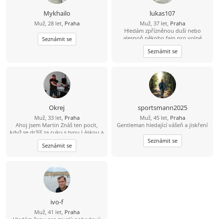
Mykhailo
lukas107
Muž, 28 let,
Praha
Muž, 37 let,
Praha
Hledám zpřízněnou duši nebo
alespoň někoho fajn pro volné
Seznámit se
chvíle. ????
Seznámit se
Okrej
sportsmann2025
Muž, 33 let,
Praha
Muž, 45 let,
Praha
Ahoj jsem Martin Znáš ten pocit,
Gentleman hledající vášeň a jiskření
když se držíš za ruku s tvou Láskou a
čas jakoby neexistoval? Jsem 23 let,
Seznámit se
Seznámit se
sympatický, svobodný, muž se
smyslem pro humor a životem
zocelený hledá ženu, pro kterou
držení za ruce bude pouhá
předzvěst toho nádherného, co s
ním prožije. Miluji večerní
procházky, když slunce zapadá. Mám
oblíbenou trasu kolem Vltavy. A pak
ivo-f
společný návrat s posezením a
Muž, 41 let,
Praha
večeří v útulné hospůdce by mohlo