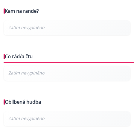
Kam na rande?
Co rád/a čtu
Oblíbená hudba