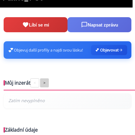
Líbí se mi
Napsat zprávu
💕
Objevuj další profily a najdi svou lásku!
💕 Objevovat
Můj inzerát
<
>
Základní údaje