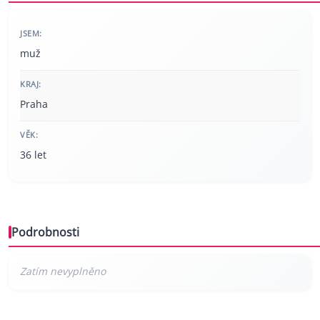
JSEM:
muž
KRAJ:
Praha
VĚK:
36 let
Podrobnosti