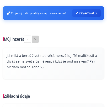
💕
Objevuj další profily a najdi svou lásku!
💕 Objevovat
Můj inzerát
<
>
Jsi milá a bereš život nad věcí, nerozčilují Tě maličkosti a
díváš se na svět s úsměvem, i když je pod mrakem? Pak
hledám možná Tebe :-)
Základní údaje