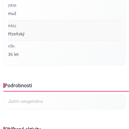
JSEM:
muž
KRAJ:
Plzeňský
VĚK:
35 let
Podrobnosti