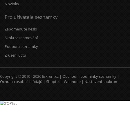
Novinky
Pro uživatele seznamky
Zapomenuté heslo
Škola seznamování
Podpora seznamky
Zrušení účtu
Copyright © 2010 - 2026 Jiskreni.cz |
Obchodní podmínky seznamky
|
Ochrana osobních údajů
|
Shoptet
|
Webnode
|
Nastavení soukromí