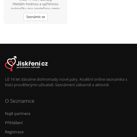
Hledám hodnou a upřímnou
dopisování, budu rád když se ozveš.
polovičku pro společnou cestu
životem.
Seznámit se
Už 16 let dáváme dohromady nové páry. Kvalitní online seznamka s
tisíci prověřenými uživateli. Seznámení zábavně a aktivně.
O Seznamce
Najít partnera
Přihlášení
Registrace