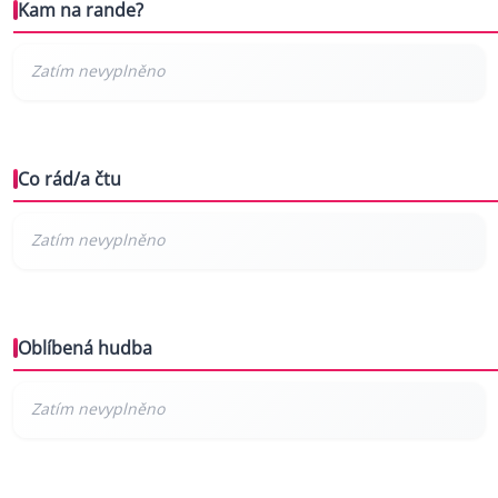
Kam na rande?
Co rád/a čtu
Oblíbená hudba