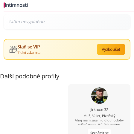
Intimnosti
🎁
Staň se VIP
Vyzkoušet
7 dní zdarma!
Další podobné profily
jirkaoxc32
Muž, 32 let,
Plzeňský
Ahoj mam zájem o dlouhodobý
vážný vztah Můj WhatsApp
607872973
Seznámit se