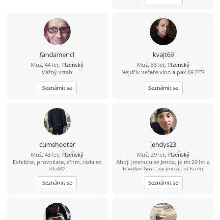
fandamencl
kvajt69
Muž, 44 let,
Plzeňský
Muž, 33 let,
Plzeňský
Vážný vztah
Nejdřív večeře víno a pak 69 ????
Seznámit se
Seznámit se
cumshooter
jendys23
Muž, 43 let,
Plzeňský
Muž, 29 let,
Plzeňský
Exhibice, provokace, cfnm, ráda se
Ahoj! Jmenuju se Jenda, je mi 29 let a
díváš?
hledám ženu, se kterou si budu
rozumět a časem třeba vznikne něco
Seznámit se
Seznámit se
krásného. Mám rád hudbu, výlety,
upřímnost a smysl pro humor.
Nehledám dokonalost, ale někoho,
kdo je sám sebou, umí se zasmát a
má chuť poznat někoho nového.