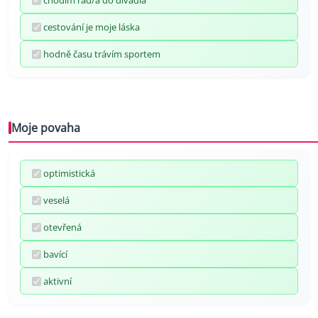
chodím rád/a do divadla
cestování je moje láska
hodně času trávím sportem
Moje povaha
optimistická
veselá
otevřená
bavící
aktivní