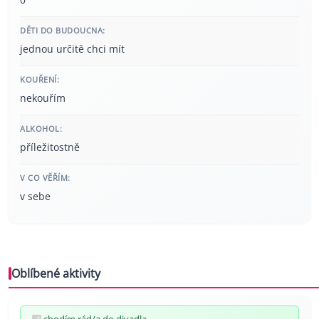
DĚTI DO BUDOUCNA:
jednou určitě chci mít
KOUŘENÍ:
nekouřím
ALKOHOL:
příležitostně
V CO VĚŘÍM:
v sebe
Oblíbené aktivity