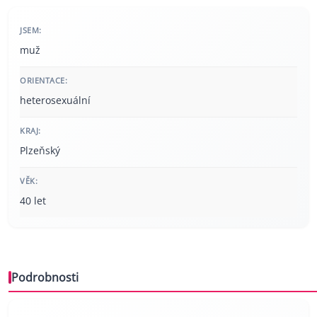
JSEM:
muž
ORIENTACE:
heterosexuální
KRAJ:
Plzeňský
VĚK:
40 let
Podrobnosti