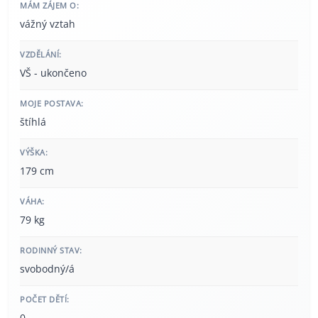
MÁM ZÁJEM O:
vážný vztah
VZDĚLÁNÍ:
VŠ - ukončeno
MOJE POSTAVA:
štíhlá
VÝŠKA:
179 cm
VÁHA:
79 kg
RODINNÝ STAV:
svobodný/á
POČET DĚTÍ:
0