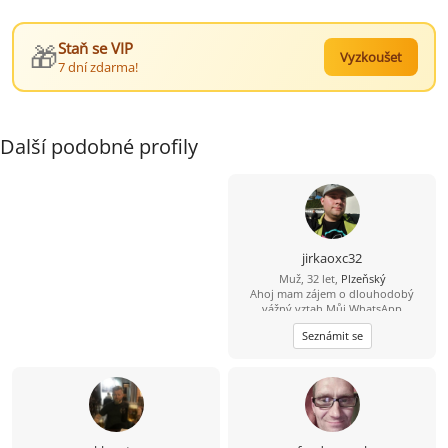
🎁
Staň se VIP
Vyzkoušet
7 dní zdarma!
Další podobné profily
jirkaoxc32
Muž, 32 let,
Plzeňský
Ahoj mam zájem o dlouhodobý
vážný vztah Můj WhatsApp
607872973
Seznámit se