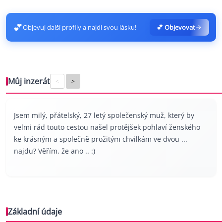
💕
Objevuj další profily a najdi svou lásku!
💕 Objevovat
Můj inzerát
<
>
Jsem milý, přátelský, 27 letý společenský muž, který by
velmi rád touto cestou našel protějšek pohlaví ženského
ke krásným a společně prožitým chvilkám ve dvou ...
najdu? Věřím, že ano .. :)
Základní údaje