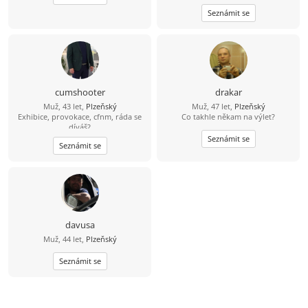
aktivní chlap, kterého jen tak něco
Seznámit se
nezastaví. Rád sportuju, cestuju,
objevuju nová místa a zážitky. Jsem
pro každou legraci, protože život je
přece mnohem lepší s úsměvem na
tváři. Mám slabost pro dobrou kávu,
rád si přečtu zajímavou knížku... a
občas u ní tak kvalitně zrelaxuju, že
usnu. ???? Hledám fajn ženu ve věku
cumshooter
drakar
40–47 let, která je taky trochu
Muž, 43 let,
Plzeňský
Muž, 47 let,
Plzeňský
sportovní duše, má ráda humor a
Exhibice, provokace, cfnm, ráda se
Co takhle někam na výlet?
chuť užívat si život. Nejdřív klidně
díváš?
kamarádku, a když přeskočí jiskra,
proč ne i přítelkyni. Jestli ještě věříš
Seznámit se
Seznámit se
na lásku a na správného chlapa,
který tě umí rozesmát, podrží, když
bude potřeba, a má srdce na
správném místě, možná jsme se
právě našli. Tak co, vezmeš mě do
party? Třeba zjistíme, že ty nejlepší
příběhy začínají úplně obyčejnou
zprávou. ????
davusa
Muž, 44 let,
Plzeňský
Seznámit se