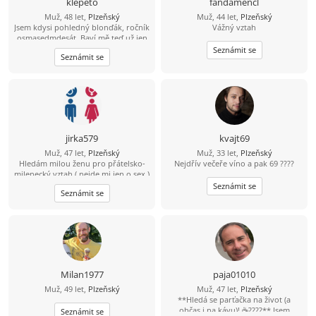
klepeto
fandamencl
Muž, 48 let,
Plzeňský
Muž, 44 let,
Plzeňský
Jsem kdysi pohledný blonďák, ročník
Vážný vztah
osmasedmdesát. Baví mě teď už jen
sledovat fotbal, hokej, atd. Kolo, lyže
Seznámit se
Seznámit se
a nějaký ten pohyb ve vodě ještě
zvládnu a možná i běh (pár metrů;-)
A co hledám? Zajímavý ženský objekt
jirka579
kvajt69
Muž, 47 let,
Plzeňský
Muž, 33 let,
Plzeňský
Hledám milou ženu pro přátelsko-
Nejdřív večeře víno a pak 69 ????
milenecký vztah ( nejde mi jen o sex )
bez narušení soukromí, mám rodinu
Seznámit se
Seznámit se
a nechci opustit děti . Prostě
potřebuji utéct od stereotypu
Milan1977
paja01010
Muž, 49 let,
Plzeňský
Muž, 47 let,
Plzeňský
**Hledá se parťačka na život (a
občas i na kávu)! ☕????** Jsem
Seznámit se