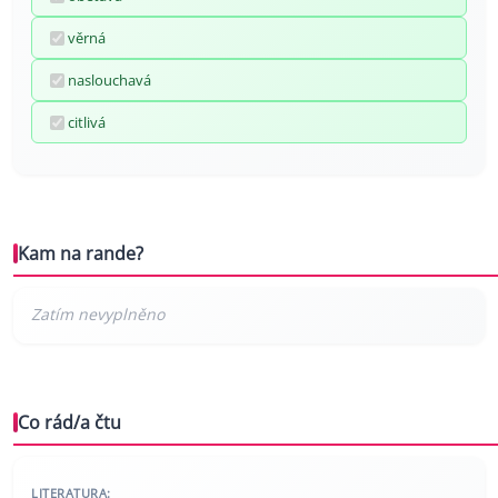
věrná
naslouchavá
citlivá
Kam na rande?
Co rád/a čtu
LITERATURA: