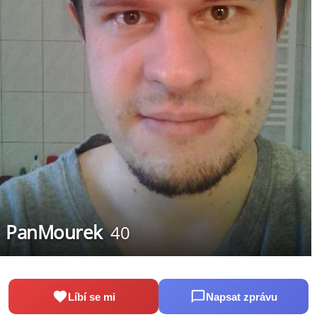
PanMourek
40
Líbí se mi
Napsat zprávu