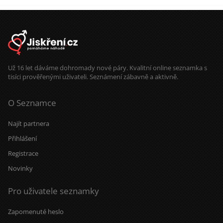
Už 16 let dáváme dohromady nové páry. Kvalitní online seznamka s
tisíci prověřenými uživateli. Seznámení zábavně a aktivně.
O Seznamce
Najít partnera
Přihlášení
Registrace
Novinky
Pro uživatele seznamky
Zapomenuté heslo