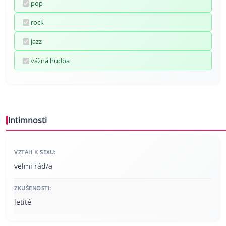
pop
rock
jazz
vážná hudba
Intimnosti
VZTAH K SEXU:
velmi rád/a
ZKUŠENOSTI:
letité