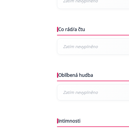
Co rád/a čtu
Oblíbená hudba
Intimnosti