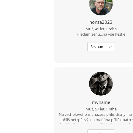
honza2023
Muž, 49 let,
Praha
Hledám ženu...na vše hezké
Seznámit se
myname
Muž, 57 let,
Praha
Na vrcholového manažera příliš drsný, na
příliš netrpělivý, na mafiána příliš opatrn
úspěšného investora příliš líný, na lenocha 
aktivní, na to abych stárnul příliš racionál