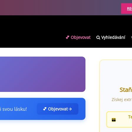
RE
💕 Objevovat
Vyhledávání
Staň
Získej ext
i svou lásku!
💕 Objevovat
T