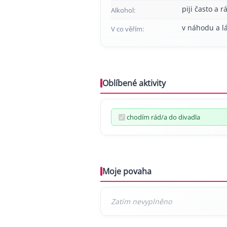
piji často a r
Alkohol:
v náhodu a l
V co věřím:
Oblíbené aktivity
chodím rád/a do divadla
Moje povaha