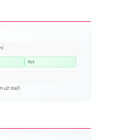
ní
flirt
m už stačí