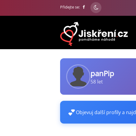
Přidejte se:
panPip
58 let
💕
Objevuj další profily a najd