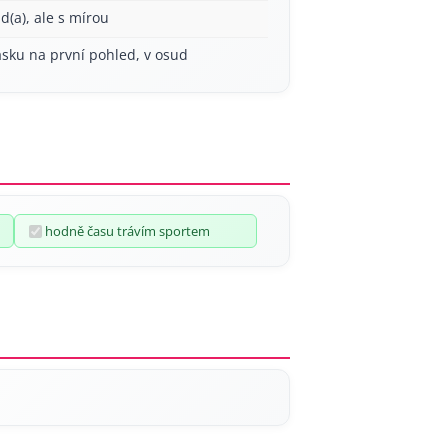
ád(a), ale s mírou
ásku na první pohled, v osud
hodně času trávím sportem