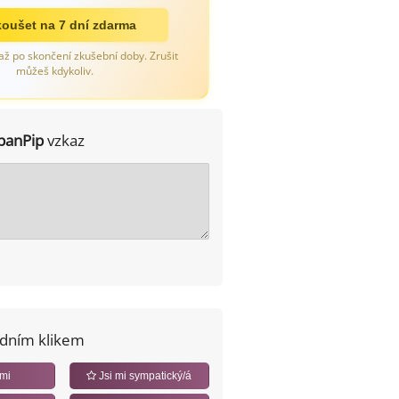
oušet na 7 dní zdarma
až po skončení zkušební doby. Zrušit
můžeš kdykoliv.
panPip
vzkaz
edním klikem
 mi
Jsi mi sympatický/á