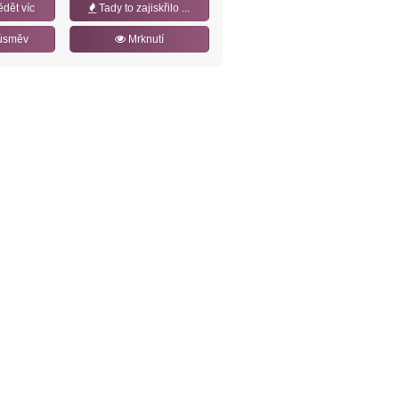
ědět víc
Tady to zajiskřilo ...
úsměv
Mrknutí