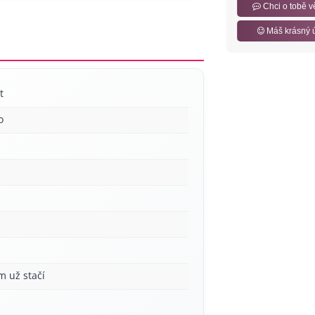
Chci o tobě v
Máš krásný 
t
o
m už stačí