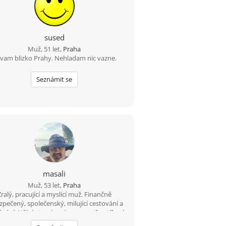
sused
Muž, 51 let,
Praha
vam blizko Prahy. Nehladam nic vazne.
Seznámit se
masali
Muž, 53 let,
Praha
Zralý, pracující a myslící muž. Finančně
zpečený, společenský, milující cestování a
vání. Někdy trochu víc pracovně vytížený
dá pro začátek přítelkyni, dál život ukáže