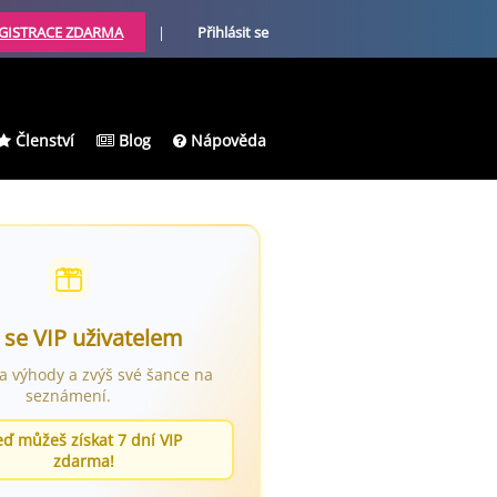
GISTRACE ZDARMA
|
Přihlásit se
Členství
Blog
Nápověda
 se VIP uživatelem
ra výhody a zvýš své šance na
seznámení.
eď můžeš získat 7 dní VIP
zdarma!