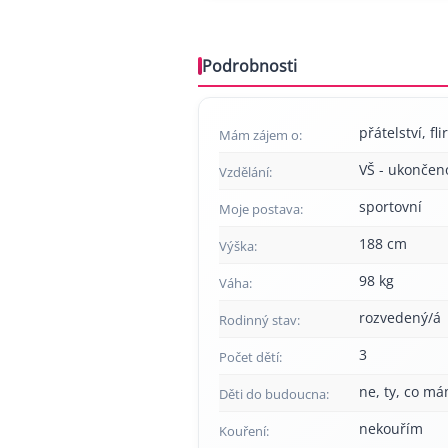
Podrobnosti
přátelství, flir
Mám zájem o:
VŠ - ukončen
Vzdělání:
sportovní
Moje postava:
188 cm
Výška:
98 kg
Váha:
rozvedený/á
Rodinný stav:
3
Počet dětí:
ne, ty, co má
Děti do budoucna:
nekouřím
Kouření: