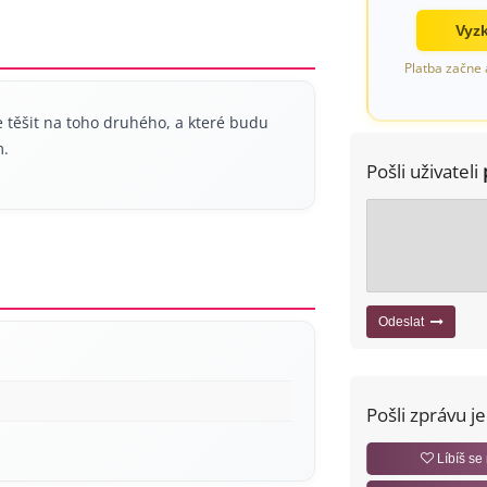
Vyzk
Platba začne 
 těšit na toho druhého, a které budu
m.
Pošli uživateli
Odeslat
Pošli zprávu j
Líbíš se