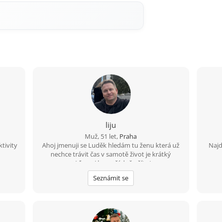
liju
Muž, 51 let,
Praha
tivity
Ahoj jmenuji se Luděk hledám tu ženu která už
Najd
nechce trávit čas v samotě život je krátký
pojďme si ho pořádně užít :-) .
Seznámit se