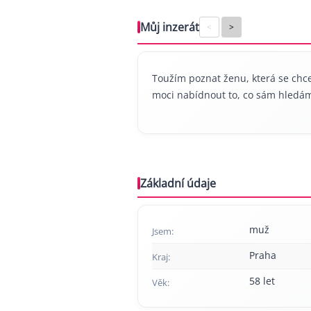
Můj inzerát
<
>
Toužím poznat ženu, která se chce
moci nabídnout to, co sám hledá
Základní údaje
muž
Jsem:
Praha
Kraj:
58 let
Věk: